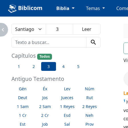
Biblicom
Biblia
Temas
Come
avigate_next
search
n
Capítulos
Todos
Vi
1
2
3
4
5
Antiguo Testamento
Gén
Éx
Lev
Núm
L
Deut
Jos
Jueces
Rut
1
1 Sam
2 Sam
1 Reyes
2 Reyes
v
1 Cr
2 Cr
Esd
Neh
c
Est
Job
Sal
Prov
ve