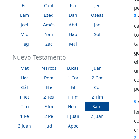
Ecl
Cant
Isa
Jer
pe
Lam
Ezeq
Dan
Oseas
3
Joel
Amós
Abd
Jon
c
Miq
Nah
Hab
Sof
t
t
Hag
Zac
Mal
g
Nuevo Testamento
el
Mat
Marcos
Lucas
Juan
u
Hec
Rom
1 Cor
2 Cor
c
Gál
Efe
Fil
Col
p
1 Tes
2 Tes
1 Tim
2 Tim
6
Tito
Film
Hebr
Sant
l
1 Pe
2 Pe
1 Juan
2 Juan
c
3 Juan
Jud
Apoc
cr
7