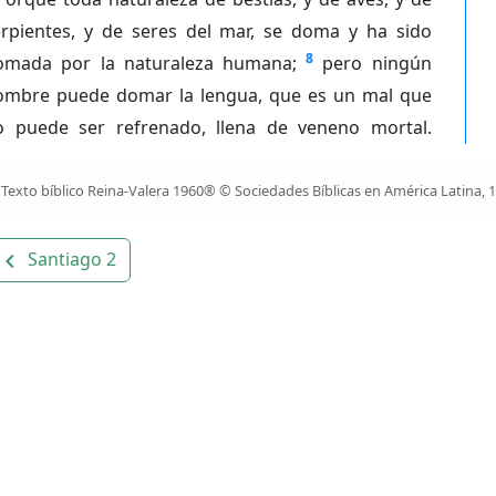
erpientes, y de seres del mar, se doma y ha sido
8
omada por la naturaleza humana;
pero ningún
ombre puede domar la lengua, que es un mal que
o puede ser refrenado, llena de veneno mortal.
Texto bíblico Reina-Valera 1960® © Sociedades Bíblicas en América Latina, 
Santiago 2
avigate_before