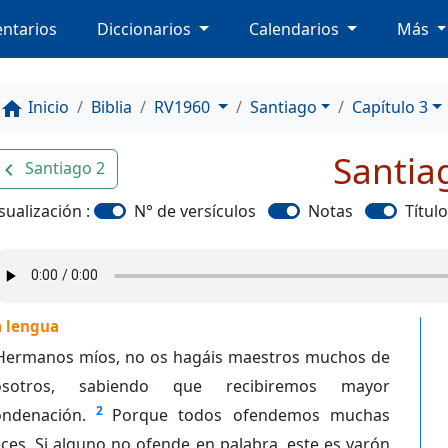
ntarios
Diccionarios
Calendarios
Más
Inicio
Biblia
RV1960
Santiago
Capítulo 3
home
Santia
Santiago 2
avigate_before
sualización :
N° de versículos
Notas
Títul
a lengua
Hermanos míos, no os hagáis maestros muchos de
osotros, sabiendo que recibiremos mayor
2
ondenación.
Porque todos ofendemos muchas
ces. Si alguno no ofende en palabra, este es varón