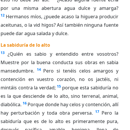
por una misma abertura agua dulce y amarga?
12
Hermanos míos, ¿puede acaso la higuera producir
aceitunas, o la vid higos? Así también ninguna fuente
puede dar agua salada y dulce.
La sabiduría de lo alto
13
¿Quién es sabio y entendido entre vosotros?
Muestre por la buena conducta sus obras en sabia
14
mansedumbre.
Pero si tenéis celos amargos y
contención en vuestro corazón, no os jactéis, ni
15
mintáis contra la verdad;
porque esta sabiduría no
es la que desciende de lo alto, sino terrenal, animal,
16
diabólica.
Porque donde hay celos y contención, allí
17
hay perturbación y toda obra perversa.
Pero la
sabiduría que es de lo alto es primeramente pura,
después pacífica, amable, benigna, llena de