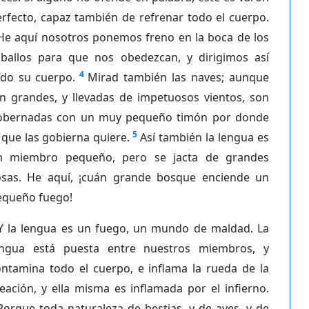
rfecto, capaz también de refrenar todo el cuerpo.
He aquí nosotros ponemos freno en la boca de los
aballos para que nos obedezcan, y dirigimos así
4
odo su cuerpo.
Mirad también las naves; aunque
an grandes, y llevadas de impetuosos vientos, son
obernadas con un muy pequeño timón por donde
5
 que las gobierna quiere.
Así también la lengua es
n miembro pequeño, pero se jacta de grandes
osas. He aquí, ¡cuán grande bosque enciende un
equeño fuego!
Y la lengua es un fuego, un mundo de maldad. La
engua está puesta entre nuestros miembros, y
ontamina todo el cuerpo, e inflama la rueda de la
eación, y ella misma es inflamada por el infierno.
Porque toda naturaleza de bestias, y de aves, y de