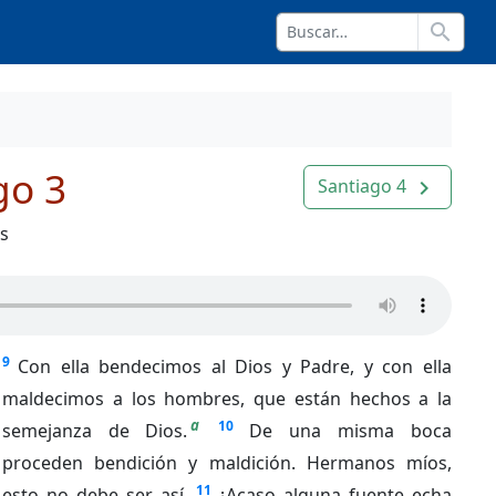
search
go 3
Santiago 4
navigate_next
os
9
Con ella bendecimos al Dios y Padre, y con ella
maldecimos a los hombres, que están hechos a la
a
10
semejanza de Dios.
De una misma boca
proceden bendición y maldición. Hermanos míos,
11
esto no debe ser así.
¿Acaso alguna fuente echa