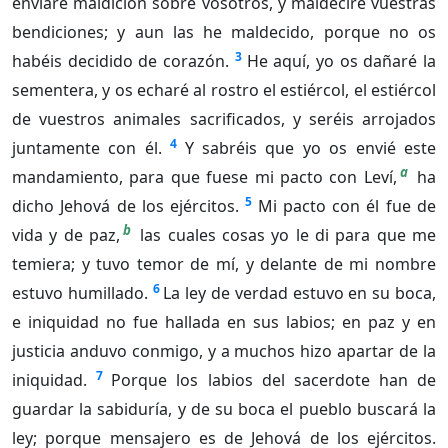
enviaré maldición sobre vosotros, y maldeciré vuestras
bendiciones; y aun las he maldecido, porque no os
3
habéis decidido de corazón.
He aquí, yo os dañaré la
sementera, y os echaré al rostro el estiércol, el estiércol
de vuestros animales sacrificados, y seréis arrojados
4
juntamente con él.
Y sabréis que yo os envié este
a
mandamiento, para que fuese mi pacto con Leví,
ha
5
dicho Jehová de los ejércitos.
Mi pacto con él fue de
b
vida y de paz,
las cuales cosas yo le di para que me
temiera; y tuvo temor de mí, y delante de mi nombre
6
estuvo humillado.
La ley de verdad estuvo en su boca,
e iniquidad no fue hallada en sus labios; en paz y en
justicia anduvo conmigo, y a muchos hizo apartar de la
7
iniquidad.
Porque los labios del sacerdote han de
guardar la sabiduría, y de su boca el pueblo buscará la
ley; porque mensajero es de Jehová de los ejércitos.