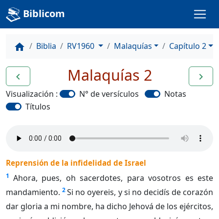
Biblicom
Biblia
RV1960
Malaquías
Capítulo 2
home
Malaquías 2
navigate_before
navigate_next
Visualización :
N° de versículos
Notas
Títulos
Reprensión de la infidelidad de Israel
1
Ahora, pues, oh sacerdotes, para vosotros es este
2
mandamiento.
Si no oyereis, y si no decidís de corazón
dar gloria a mi nombre, ha dicho Jehová de los ejércitos,