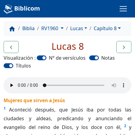
Biblicom
Biblia
RV1960
Lucas
Capítulo 8
home
Lucas 8
navigate_before
navigate_next
Visualización :
N° de versículos
Notas
Títulos
Mujeres que sirven a Jesús
1
Aconteció después, que Jesús iba por todas las
ciudades y aldeas, predicando y anunciando el
2
evangelio del reino de Dios, y los doce con él,
y