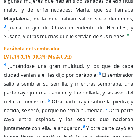
algunas mujeres que habían sido sanadas de espíritus
malos y de enfermedades: María, que se llamaba
Magdalena, de la que habían salido siete demonios,
3
Juana, mujer de Chuza intendente de Herodes, y
a
Susana, y otras muchas que le servían de sus bienes.
Parábola del sembrador
(
Mt. 13.1-15
,
18-23
;
Mr. 4.1-20
)
4
Juntándose una gran multitud, y los que de cada
5
ciudad venían a él, les dijo por parábola:
El sembrador
salió a sembrar su semilla; y mientras sembraba, una
parte cayó junto al camino, y fue hollada, y las aves del
6
cielo la comieron.
Otra parte cayó sobre la piedra; y
7
nacida, se secó, porque no tenía humedad.
Otra parte
cayó entre espinos, y los espinos que nacieron
8
juntamente con ella, la ahogaron.
Y otra parte cayó en