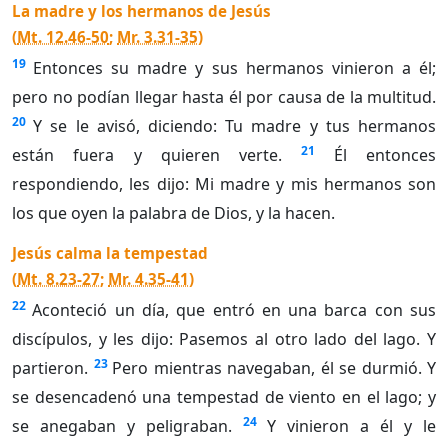
La madre y los hermanos de Jesús
(
Mt. 12.46-50
;
Mr. 3.31-35
)
19
Entonces su madre y sus hermanos vinieron a él;
pero no podían llegar hasta él por causa de la multitud.
20
Y se le avisó, diciendo: Tu madre y tus hermanos
21
están fuera y quieren verte.
Él entonces
respondiendo, les dijo: Mi madre y mis hermanos son
los que oyen la palabra de Dios, y la hacen.
Jesús calma la tempestad
(
Mt. 8.23-27
;
Mr. 4.35-41
)
22
Aconteció un día, que entró en una barca con sus
discípulos, y les dijo: Pasemos al otro lado del lago. Y
23
partieron.
Pero mientras navegaban, él se durmió. Y
se desencadenó una tempestad de viento en el lago; y
24
se anegaban y peligraban.
Y vinieron a él y le