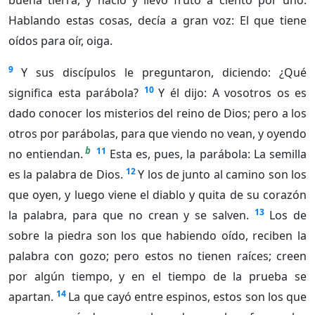
buena tierra, y nació y llevó fruto a ciento por uno.
Hablando estas cosas, decía a gran voz: El que tiene
oídos para oír, oiga.
9
Y sus discípulos le preguntaron, diciendo: ¿Qué
10
significa esta parábola?
Y él dijo: A vosotros os es
dado conocer los misterios del reino de Dios; pero a los
otros por parábolas, para que viendo no vean, y oyendo
b
11
no entiendan.
Esta es, pues, la parábola: La semilla
12
es la palabra de Dios.
Y los de junto al camino son los
que oyen, y luego viene el diablo y quita de su corazón
13
la palabra, para que no crean y se salven.
Los de
sobre la piedra son los que habiendo oído, reciben la
palabra con gozo; pero estos no tienen raíces; creen
por algún tiempo, y en el tiempo de la prueba se
14
apartan.
La que cayó entre espinos, estos son los que