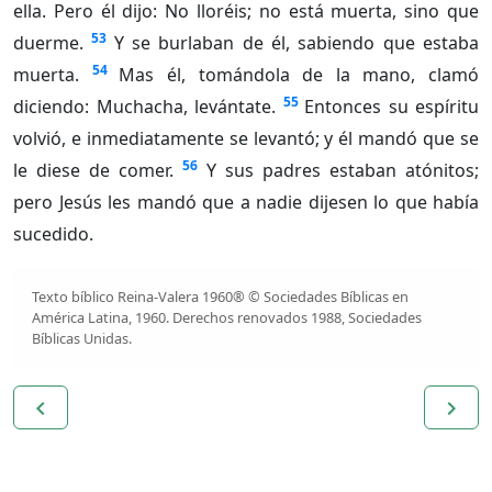
ella. Pero él dijo: No lloréis; no está muerta, sino que
53
duerme.
Y se burlaban de él, sabiendo que estaba
54
muerta.
Mas él, tomándola de la mano, clamó
55
diciendo: Muchacha, levántate.
Entonces su espíritu
volvió, e inmediatamente se levantó; y él mandó que se
56
le diese de comer.
Y sus padres estaban atónitos;
pero Jesús les mandó que a nadie dijesen lo que había
sucedido.
Texto bíblico Reina-Valera 1960® © Sociedades Bíblicas en
América Latina, 1960. Derechos renovados 1988, Sociedades
Bíblicas Unidas.
navigate_before
navigate_next