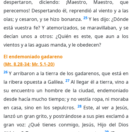
despertaron, diciendo: ¡Maestro, Maestro, que
perecemos! Despertando él, reprendió al viento y a las
25
olas; y cesaron, y se hizo bonanza.
Y les dijo: ¿Dónde
está vuestra fe? Y atemorizados, se maravillaban, y se
decían unos a otros: ¿Quién es este, que aun a los
vientos y a las aguas manda, y le obedecen?
El endemoniado gadareno
(
Mt. 8.28-34
;
Mr. 5.1-20
)
26
Y arribaron a la tierra de los gadarenos, que está en
27
la ribera opuesta a Galilea.
Al llegar él a tierra, vino a
su encuentro un hombre de la ciudad, endemoniado
desde hacía mucho tiempo; y no vestía ropa, ni moraba
28
en casa, sino en los sepulcros.
Este, al ver a Jesús,
lanzó un gran grito, y postrándose a sus pies exclamó a
gran voz: ¿Qué tienes conmigo, Jesús, Hijo del Dios
29