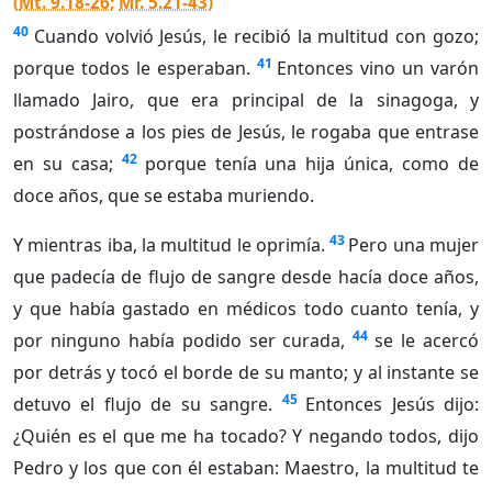
(
Mt. 9.18-26
;
Mr. 5.21-43
)
40
Cuando volvió Jesús, le recibió la multitud con gozo;
41
porque todos le esperaban.
Entonces vino un varón
llamado Jairo, que era principal de la sinagoga, y
postrándose a los pies de Jesús, le rogaba que entrase
42
en su casa;
porque tenía una hija única, como de
doce años, que se estaba muriendo.
43
Y mientras iba, la multitud le oprimía.
Pero una mujer
que padecía de flujo de sangre desde hacía doce años,
y que había gastado en médicos todo cuanto tenía, y
44
por ninguno había podido ser curada,
se le acercó
por detrás y tocó el borde de su manto; y al instante se
45
detuvo el flujo de su sangre.
Entonces Jesús dijo:
¿Quién es el que me ha tocado? Y negando todos, dijo
Pedro y los que con él estaban: Maestro, la multitud te