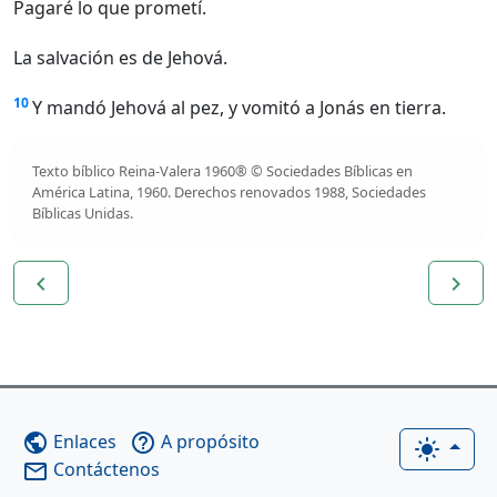
Pagaré lo que prometí.
La salvación es de Jehová.
10
Y mandó Jehová al pez, y vomitó a Jonás en tierra.
Texto bíblico Reina-Valera 1960® © Sociedades Bíblicas en
América Latina, 1960. Derechos renovados 1988, Sociedades
Bíblicas Unidas.
navigate_before
navigate_next
Enlaces
A propósito
public
help_outline
light_mode
Contáctenos
mail_outline