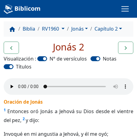
Biblicom
Biblia
RV1960
Jonás
Capítulo 2
home
Jonás 2
navigate_before
navigate_next
Visualización :
N° de versículos
Notas
Títulos
Oración de Jonás
1
Entonces oró Jonás a Jehová su Dios desde el vientre
2
del pez,
y dijo:
Invoqué en mi angustia a Jehová, y él me oyó;