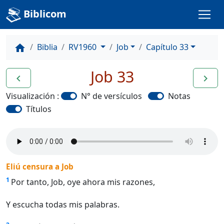
Biblicom
Biblia
RV1960
Job
Capítulo 33
home
Job 33
navigate_before
navigate_next
Visualización :
N° de versículos
Notas
Títulos
Eliú censura a Job
1
Por tanto, Job, oye ahora mis razones,
Y escucha todas mis palabras.