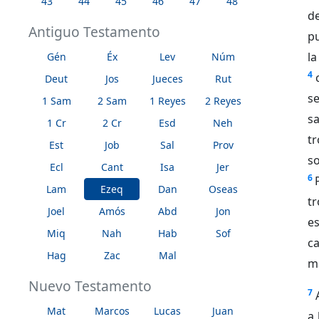
43
44
45
46
47
48
de
Antiguo Testamento
pu
l
Gén
Éx
Lev
Núm
4
Deut
Jos
Jueces
Rut
se
1 Sam
2 Sam
1 Reyes
2 Reyes
s
1 Cr
2 Cr
Esd
Neh
t
Est
Job
Sal
Prov
so
Ecl
Cant
Isa
Jer
6
Lam
Ezeq
Dan
Oseas
tr
Joel
Amós
Abd
Jon
es
Miq
Nah
Hab
Sof
c
Hag
Zac
Mal
ma
Nuevo Testamento
7
Mat
Marcos
Lucas
Juan
a 