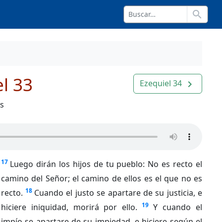
search
l 33
Ezequiel 34
navigate_next
os
17
Luego dirán los hijos de tu pueblo: No es recto el
camino del Señor; el camino de ellos es el que no es
18
recto.
Cuando el justo se apartare de su justicia, e
19
hiciere iniquidad, morirá por ello.
Y cuando el
impío se apartare de su impiedad, e hiciere según el