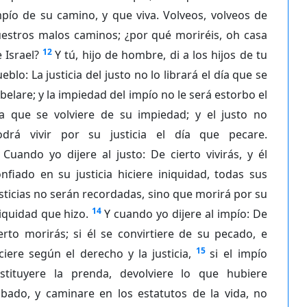
pío de su camino, y que viva. Volveos, volveos de
uestros malos caminos; ¿por qué moriréis, oh casa
12
 Israel?
Y tú, hijo de hombre, di a los hijos de tu
eblo: La justicia del justo no lo librará el día que se
belare; y la impiedad del impío no le será estorbo el
ía que se volviere de su impiedad; y el justo no
odrá vivir por su justicia el día que pecare.
Cuando yo dijere al justo: De cierto vivirás, y él
nfiado en su justicia hiciere iniquidad, todas sus
sticias no serán recordadas, sino que morirá por su
14
iquidad que hizo.
Y cuando yo dijere al impío: De
erto morirás; si él se convirtiere de su pecado, e
15
ciere según el derecho y la justicia,
si el impío
estituyere la prenda, devolviere lo que hubiere
obado, y caminare en los estatutos de la vida, no