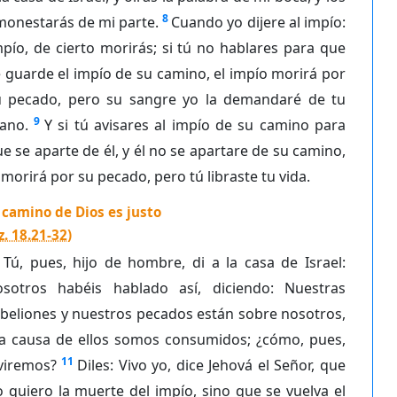
8
monestarás de mi parte.
Cuando yo dijere al impío:
pío, de cierto morirás; si tú no hablares para que
 guarde el impío de su camino, el impío morirá por
u pecado, pero su sangre yo la demandaré de tu
9
ano.
Y si tú avisares al impío de su camino para
e se aparte de él, y él no se apartare de su camino,
 morirá por su pecado, pero tú libraste tu vida.
 camino de Dios es justo
z. 18.21-32
)
Tú, pues, hijo de hombre, di a la casa de Israel:
osotros habéis hablado así, diciendo: Nuestras
beliones y nuestros pecados están sobre nosotros,
 a causa de ellos somos consumidos; ¿cómo, pues,
11
viremos?
Diles: Vivo yo, dice Jehová el Señor, que
 quiero la muerte del impío, sino que se vuelva el