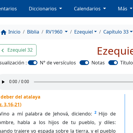
ntarios
Diccionarios
Calendarios
Más
Inicio
Biblia
RV1960
Ezequiel
Capítulo 33
home
Ezequie
Ezequiel 32
avigate_before
sualización :
N° de versículos
Notas
Títul
 deber del atalaya
z. 3.16-21
)
2
Vino a mí palabra de Jehová, diciendo:
Hijo de
ombre, habla a los hijos de tu pueblo, y diles:
ando trajere yo espada sobre la tierra, y el pueblo