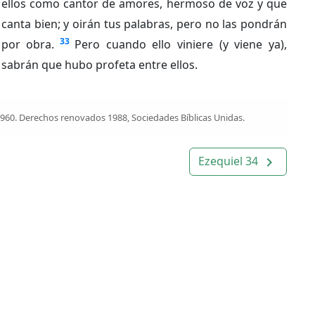
ellos como cantor de amores, hermoso de voz y que
canta bien; y oirán tus palabras, pero no las pondrán
33
por obra.
Pero cuando ello viniere (y viene ya),
sabrán que hubo profeta entre ellos.
1960. Derechos renovados 1988, Sociedades Bíblicas Unidas.
Ezequiel 34
navigate_next