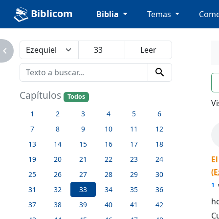
Biblicom
Biblia
Temas
Come
avigate_next
search
n
Capítulos
Todos
Vi
1
2
3
4
5
6
7
8
9
10
11
12
13
14
15
16
17
18
19
20
21
22
23
24
El
(
E
25
26
27
28
29
30
1
31
32
33
34
35
36
h
37
38
39
40
41
42
Cu