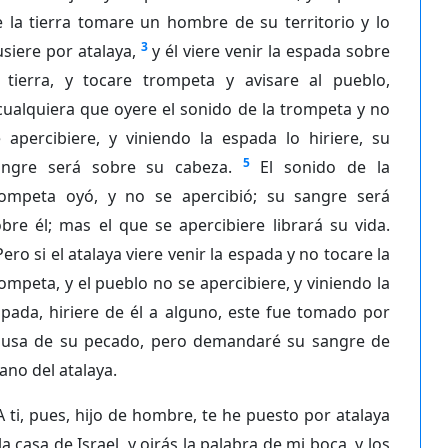
 la tierra tomare un hombre de su territorio y lo
3
siere por atalaya,
y él viere venir la espada sobre
a tierra, y tocare trompeta y avisare al pueblo,
cualquiera que oyere el sonido de la trompeta y no
 apercibiere, y viniendo la espada lo hiriere, su
5
angre será sobre su cabeza.
El sonido de la
rompeta oyó, y no se apercibió; su sangre será
bre él; mas el que se apercibiere librará su vida.
Pero si el atalaya viere venir la espada y no tocare la
ompeta, y el pueblo no se apercibiere, y viniendo la
pada, hiriere de él a alguno, este fue tomado por
ausa de su pecado, pero demandaré su sangre de
no del atalaya.
A ti, pues, hijo de hombre, te he puesto por atalaya
la casa de Israel, y oirás la palabra de mi boca, y los