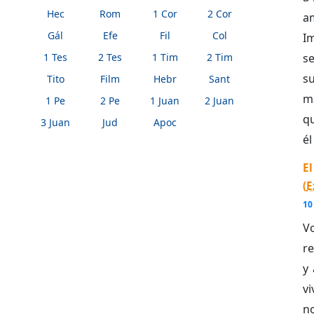
Hec
Rom
1 Cor
2 Cor
a
Gál
Efe
Fil
Col
Im
1 Tes
2 Tes
1 Tim
2 Tim
se
s
Tito
Film
Hebr
Sant
m
1 Pe
2 Pe
1 Juan
2 Juan
qu
3 Juan
Jud
Apoc
él
El
(
E
10
V
re
y
vi
no