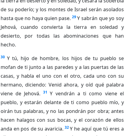
la tierra en desierto y en soledad, y cesará la soberbia
de su poderío; y los montes de Israel serán asolados
29
hasta que no haya quien pase.
Y sabrán que yo soy
Jehová, cuando convierta la tierra en soledad y
desierto, por todas las abominaciones que han
hecho.
30
Y tú, hijo de hombre, los hijos de tu pueblo se
mofan de ti junto a las paredes y a las puertas de las
casas, y habla el uno con el otro, cada uno con su
hermano, diciendo: Venid ahora, y oíd qué palabra
31
viene de Jehová.
Y vendrán a ti como viene el
pueblo, y estarán delante de ti como pueblo mío, y
oirán tus palabras, y no las pondrán por obra; antes
hacen halagos con sus bocas, y el corazón de ellos
32
anda en pos de su avaricia.
Y he aquí que tú eres a