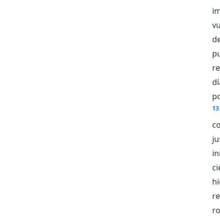
im
v
de
pu
re
d
p
13
co
ju
in
ci
hi
r
r