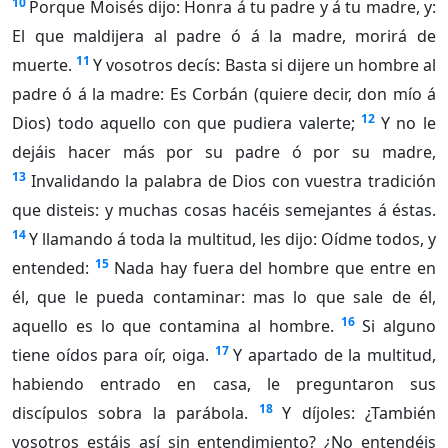
10
Porque Moisés dijo: Honra á tu padre y á tu madre, y:
El que maldijera al padre ó á la madre, morirá de
11
muerte.
Y vosotros decís: Basta si dijere un hombre al
padre ó á la madre: Es Corbán (quiere decir, don mío á
12
Dios) todo aquello con que pudiera valerte;
Y no le
dejáis hacer más por su padre ó por su madre,
13
Invalidando la palabra de Dios con vuestra tradición
que disteis: y muchas cosas hacéis semejantes á éstas.
14
Y llamando á toda la multitud, les dijo: Oídme todos, y
15
entended:
Nada hay fuera del hombre que entre en
él, que le pueda contaminar: mas lo que sale de él,
16
aquello es lo que contamina al hombre.
Si alguno
17
tiene oídos para oír, oiga.
Y apartado de la multitud,
habiendo entrado en casa, le preguntaron sus
18
discípulos sobra la parábola.
Y díjoles: ¿También
vosotros estáis así sin entendimiento? ¿No entendéis