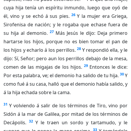
cuya hija tenía un espíritu inmundo, luego que oyó de
26
él, vino y se echó á sus pies.
Y la mujer era Griega,
Sirofenisa de nación; y le rogaba que echase fuera de
27
su hija al demonio.
Más Jesús le dijo: Deja primero
hartarse los hijos, porque no es bien tomar el pan de
28
los hijos y echarlo á los perrillos.
Y respondió ella, y le
dijo: Sí, Señor; pero aun los perrillos debajo de la mesa,
29
comen de las migajas de los hijos.
Entonces le dice:
30
Por esta palabra, ve; el demonio ha salido de tu hija.
Y
como fué á su casa, halló que el demonio había salido, y
á la hija echada sobre la cama.
31
Y volviendo á salir de los términos de Tiro, vino por
Sidón á la mar de Galilea, por mitad de los términos de
32
Decápolis.
Y le traen un sordo y tartamudo, y le
33