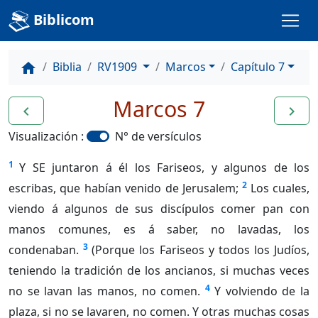
Biblicom
Biblia
RV1909
Marcos
Capítulo 7
home
Marcos 7
navigate_before
navigate_next
Visualización :
N° de versículos
1
Y SE juntaron á él los Fariseos, y algunos de los
2
escribas, que habían venido de Jerusalem;
Los cuales,
viendo á algunos de sus discípulos comer pan con
manos comunes, es á saber, no lavadas, los
3
condenaban.
(Porque los Fariseos y todos los Judíos,
teniendo la tradición de los ancianos, si muchas veces
4
no se lavan las manos, no comen.
Y volviendo de la
plaza, si no se lavaren, no comen. Y otras muchas cosas