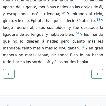
ruegan que le ponga la mano encima.
Y tomándole
aparte de la gente, metió sus dedos en las orejas de él,
34
y escupiendo, tocó su lengua;
Y mirando al cielo,
35
gimió, y le dijo: Ephphatha: que es decir: Sé abierto.
Y
luego fueron abiertos sus oídos, y fué desatada la
36
ligadura de su lengua, y hablaba bien.
Y les mandó
que no lo dijesen á nadie; pero cuanto más les
37
mandaba, tanto más y más lo divulgaban.
Y en gran
manera se maravillaban, diciendo: Bien lo ha hecho
todo: hace á los sordos oír, y á los mudos hablar.
navigate_before
navigate_next