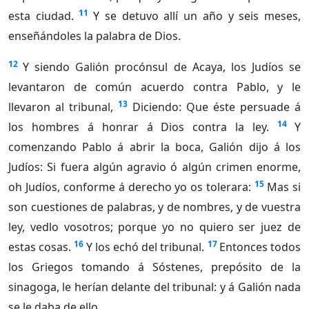
11
esta ciudad.
Y se detuvo allí un año y seis meses,
enseñándoles la palabra de Dios.
12
Y siendo Galión procónsul de Acaya, los Judíos se
levantaron de común acuerdo contra Pablo, y le
13
llevaron al tribunal,
Diciendo: Que éste persuade á
14
los hombres á honrar á Dios contra la ley.
Y
comenzando Pablo á abrir la boca, Galión dijo á los
Judíos: Si fuera algún agravio ó algún crimen enorme,
15
oh Judíos, conforme á derecho yo os tolerara:
Mas si
son cuestiones de palabras, y de nombres, y de vuestra
ley, vedlo vosotros; porque yo no quiero ser juez de
16
17
estas cosas.
Y los echó del tribunal.
Entonces todos
los Griegos tomando á Sóstenes, prepósito de la
sinagoga, le herían delante del tribunal: y á Galión nada
se le daba de ello.