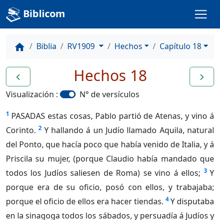
Biblicom
Biblia
RV1909
Hechos
Capítulo 18
home
Hechos 18
navigate_before
navigate_next
Visualización :
N° de versículos
1
PASADAS estas cosas, Pablo partió de Atenas, y vino á
2
Corinto.
Y hallando á un Judío llamado Aquila, natural
del Ponto, que hacía poco que había venido de Italia, y á
Priscila su mujer, (porque Claudio había mandado que
3
todos los Judíos saliesen de Roma) se vino á ellos;
Y
porque era de su oficio, posó con ellos, y trabajaba;
4
porque el oficio de ellos era hacer tiendas.
Y disputaba
en la sinagoga todos los sábados, y persuadía á Judíos y