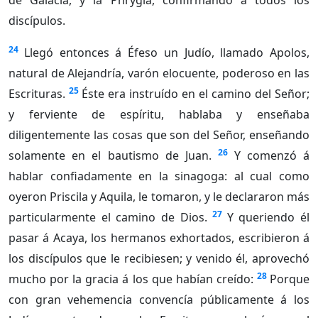
de Galacia, y la Phrygia, confirmando á todos los
discípulos.
24
Llegó entonces á Éfeso un Judío, llamado Apolos,
natural de Alejandría, varón elocuente, poderoso en las
25
Escrituras.
Éste era instruído en el camino del Señor;
y ferviente de espíritu, hablaba y enseñaba
diligentemente las cosas que son del Señor, enseñando
26
solamente en el bautismo de Juan.
Y comenzó á
hablar confiadamente en la sinagoga: al cual como
oyeron Priscila y Aquila, le tomaron, y le declararon más
27
particularmente el camino de Dios.
Y queriendo él
pasar á Acaya, los hermanos exhortados, escribieron á
los discípulos que le recibiesen; y venido él, aprovechó
28
mucho por la gracia á los que habían creído:
Porque
con gran vehemencia convencía públicamente á los