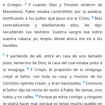
5
á Griegos.
Y cuando Silas y Timoteo vinieron de
Macedonia, Pablo estaba constreñido por la palabra,
6
testificando á los Judíos que Jesús era el Cristo.
Mas
contradiciendo y blasfemando ellos, les dijo:
sacudiendo sus vestidos: Vuestra sangre sea sobre
vuestra cabeza; yo, limpio; desde ahora me iré á los
Gentiles.
7
Y partiendo de allí, entró en casa de uno llamado
Justo, temeroso de Dios, la casa del cual estaba junto á
8
la sinagoga.
Y Crispo, él prepósito de la sinagoga,
creyó al Señor con toda su casa: y muchos de los
9
Corintios oyendo creían, y eran bautizados.
Entonces
él Señor dijo de noche en visión á Pablo: No temas, sino
10
habla, y no calles:
Porque yo estoy contigo, y ninguno
te podrá hacer mal; porque yo tengo mucho pueblo en