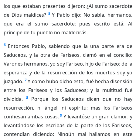
los que estaban presentes dijeron: ¿Al sumo sacerdote
5
de Dios maldices?
Y Pablo dijo: No sabía, hermanos,
que era el sumo sacerdote; pues escrito está: Al
príncipe de tu pueblo no maldecirás.
6
Entonces Pablo, sabiendo que la una parte era de
Saduceos, y la otra de Fariseos, clamó en el concilio:
Varones hermanos, yo soy Fariseo, hijo de Fariseo: de la
esperanza y de la resurrección de los muertos soy yo
7
juzgado.
Y como hubo dicho esto, fué hecha disensión
entre los Fariseos y los Saduceos; y la multitud fué
8
dividida.
Porque los Saduceos dicen que no hay
resurrección, ni ángel, ni espíritu; mas los Fariseos
9
confiesan ambas cosas.
Y levantóse un gran clamor: y
levantándose los escribas de la parte de los Fariseos,
contendían diciendo: Ningún mal hallamos en este