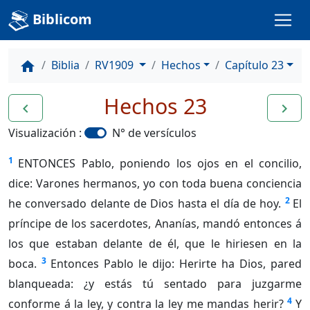
Biblicom
Biblia
RV1909
Hechos
Capítulo 23
home
Hechos 23
navigate_before
navigate_next
Visualización :
N° de versículos
1
ENTONCES Pablo, poniendo los ojos en el concilio,
dice: Varones hermanos, yo con toda buena conciencia
2
he conversado delante de Dios hasta el día de hoy.
El
príncipe de los sacerdotes, Ananías, mandó entonces á
los que estaban delante de él, que le hiriesen en la
3
boca.
Entonces Pablo le dijo: Herirte ha Dios, pared
blanqueada: ¿y estás tú sentado para juzgarme
4
conforme á la ley, y contra la ley me mandas herir?
Y