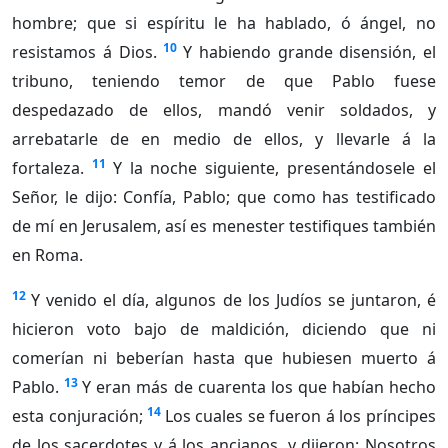
hombre; que si espíritu le ha hablado, ó ángel, no
10
resistamos á Dios.
Y habiendo grande disensión, el
tribuno, teniendo temor de que Pablo fuese
despedazado de ellos, mandó venir soldados, y
arrebatarle de en medio de ellos, y llevarle á la
11
fortaleza.
Y la noche siguiente, presentándosele el
Señor, le dijo: Confía, Pablo; que como has testificado
de mí en Jerusalem, así es menester testifiques también
en Roma.
12
Y venido el día, algunos de los Judíos se juntaron, é
hicieron voto bajo de maldición, diciendo que ni
comerían ni beberían hasta que hubiesen muerto á
13
Pablo.
Y eran más de cuarenta los que habían hecho
14
esta conjuración;
Los cuales se fueron á los príncipes
de los sacerdotes y á los ancianos, y dijeron: Nosotros