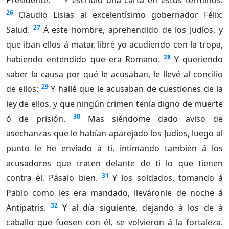
Presidente.
Y escribió una carta en estos términos:
26
Claudio Lisias al excelentísimo gobernador Félix:
27
Salud.
Á este hombre, aprehendido de los Judíos, y
que iban ellos á matar, libré yo acudiendo con la tropa,
28
habiendo entendido que era Romano.
Y queriendo
saber la causa por qué le acusaban, le llevé al concilio
29
de ellos:
Y hallé que le acusaban de cuestiones de la
ley de ellos, y que ningún crimen tenía digno de muerte
30
ó de prisión.
Mas siéndome dado aviso de
asechanzas que le habían aparejado los Judíos, luego al
punto le he enviado á ti, intimando también á los
acusadores que traten delante de ti lo que tienen
31
contra él. Pásalo bien.
Y los soldados, tomando á
Pablo como les era mandado, lleváronle de noche á
32
Antipatris.
Y al día siguiente, dejando á los de á
caballo que fuesen con él, se volvieron á la fortaleza.