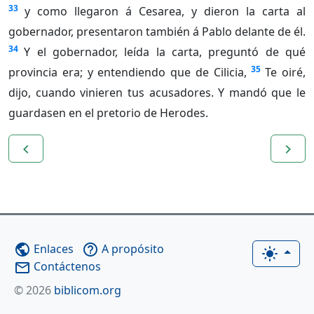
33
y como llegaron á Cesarea, y dieron la carta al
gobernador, presentaron también á Pablo delante de él.
34
Y el gobernador, leída la carta, preguntó de qué
35
provincia era; y entendiendo que de Cilicia,
Te oiré,
dijo, cuando vinieren tus acusadores. Y mandó que le
guardasen en el pretorio de Herodes.
navigate_before
navigate_next
Enlaces
A propósito
public
help_outline
light_mode
Contáctenos
mail_outline
© 2026
biblicom.org