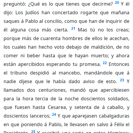
20
preguntó: ¿Qué es lo que tienes que decirme?
Y él
dijo: Los Judíos han concertado rogarte que mañana
saques á Pablo al concilio, como que han de inquirir de
21
él alguna cosa más cierta.
Mas tú no los creas;
porque más de cuarenta hombres de ellos le acechan,
los cuales han hecho voto debajo de maldición, de no
comer ni beber hasta que le hayan muerto; y ahora
22
están apercibidos esperando tu promesa.
Entonces
el tribuno despidió al mancebo, mandándole que á
23
nadie dijese que le había dado aviso de esto.
Y
llamados dos centuriones, mandó que apercibiesen
para la hora tercia de la noche doscientos soldados,
que fuesen hasta Cesarea, y setenta de á caballo, y
24
doscientos lanceros;
Y que aparejasen cabalgaduras
en que poniendo á Pablo, le llevasen en salvo á Félix el
25