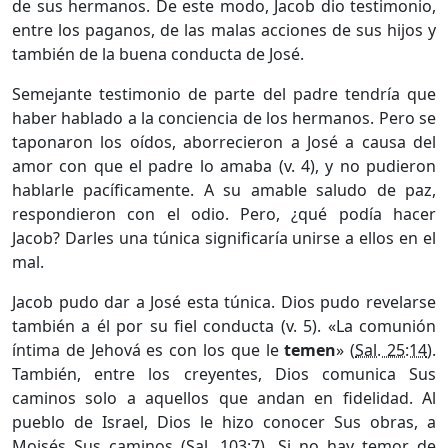
de sus hermanos. De este modo, Jacob dio testimonio,
entre los paganos, de las malas acciones de sus hijos y
también de la buena conducta de José.
Semejante testimonio de parte del padre tendría que
haber hablado a la conciencia de los hermanos. Pero se
taponaron los oídos, aborrecieron a José a causa del
amor con que el padre lo amaba (v. 4), y no pudieron
hablarle pacíficamente. A su amable saludo de paz,
respondieron con el odio. Pero, ¿qué podía hacer
Jacob? Darles una túnica significaría unirse a ellos en el
mal.
Jacob pudo dar a José esta túnica. Dios pudo revelarse
también a él por su fiel conducta (v. 5). «La comunión
íntima de Jehová es con los que le
temen
» (
Sal. 25:14
).
También, entre los creyentes, Dios comunica Sus
caminos solo a aquellos que andan en fidelidad. Al
pueblo de Israel, Dios le hizo conocer Sus obras, a
Moisés Sus caminos (
Sal. 103:7
). Si no hay temor de