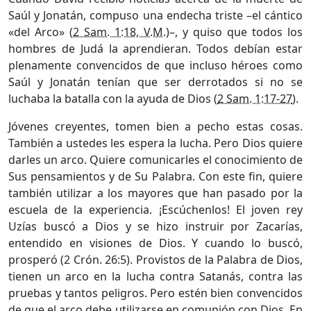
Saúl y Jonatán, compuso una endecha triste –el cántico
«del Arco» (
2 Sam. 1:18, V.M.
)–, y quiso que todos los
hombres de Judá la aprendieran. Todos debían estar
plenamente convencidos de que incluso héroes como
Saúl y Jonatán tenían que ser derrotados si no se
luchaba la batalla con la ayuda de Dios (
2 Sam. 1:17-27
).
Jóvenes creyentes, tomen bien a pecho estas cosas.
También a ustedes les espera la lucha. Pero Dios quiere
darles un arco. Quiere comunicarles el conocimiento de
Sus pensamientos y de Su Palabra. Con este fin, quiere
también utilizar a los mayores que han pasado por la
escuela de la experiencia. ¡Escúchenlos! El joven rey
Uzías buscó a Dios y se hizo instruir por Zacarías,
entendido en visiones de Dios. Y cuando lo buscó,
prosperó (2 Crón. 26:5). Provistos de la Palabra de Dios,
tienen un arco en la lucha contra Satanás, contra las
pruebas y tantos peligros. Pero estén bien convencidos
de que el arco debe utilizarse en comunión con Dios. En