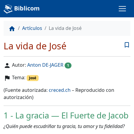
Biblicom
Artículos
La vida de José
home
La vida de José
bookmark_border
Autor:
Anton DE-JAGER
person
1
Tema:
flag
José
(Fuente autorizada:
creced.ch
– Reproducido con
autorización)
1 - La gracia — El Fuerte de Jacob
¿Quién puede escudriñar tu gracia, tu amor y tu fidelidad?