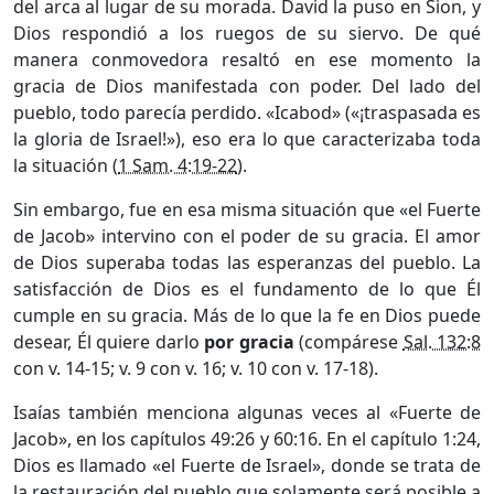
del arca al lugar de su morada. David la puso en Sion, y
Dios respondió a los ruegos de su siervo. De qué
manera conmovedora resaltó en ese momento la
gracia de Dios manifestada con poder. Del lado del
pueblo, todo parecía perdido. «Icabod» («¡traspasada es
la gloria de Israel!»), eso era lo que caracterizaba toda
la situación (
1 Sam. 4:19-22
).
Sin embargo, fue en esa misma situación que «el Fuerte
de Jacob» intervino con el poder de su gracia. El amor
de Dios superaba todas las esperanzas del pueblo. La
satisfacción de Dios es el fundamento de lo que Él
cumple en su gracia. Más de lo que la fe en Dios puede
desear, Él quiere darlo
por gracia
(compárese
Sal. 132:8
con v. 14-15; v. 9 con v. 16; v. 10 con v. 17-18).
Isaías también menciona algunas veces al «Fuerte de
Jacob», en los capítulos 49:26 y 60:16. En el capítulo 1:24,
Dios es llamado «el Fuerte de Israel», donde se trata de
la restauración del pueblo que solamente será posible a