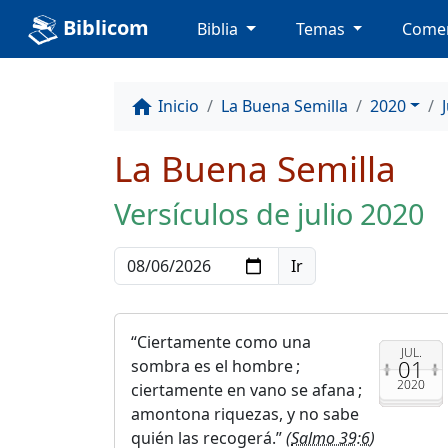
Biblicom
Biblia
Temas
Comen
Inicio
La Buena Semilla
2020
home
La Buena Semilla
Versículos de julio 2020
Ciertamente como una
JUL.
01
sombra es el hombre ;
2020
ciertamente en vano se afana ;
amontona riquezas, y no sabe
quién las recogerá.
(
Salmo 39:6
)