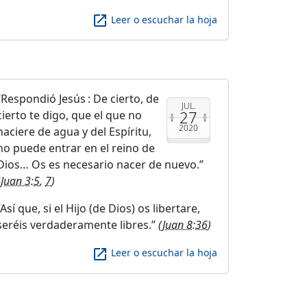
launch
Leer o escuchar la hoja
Respondió Jesús : De cierto, de
JUL.
27
cierto te digo, que el que no
2020
naciere de agua y del Espíritu,
no puede entrar en el reino de
Dios… Os es necesario nacer de nuevo.
(
Juan 3:5
,
7
)
Así que, si el Hijo (de Dios) os libertare,
seréis verdaderamente libres.
(
Juan 8:36
)
launch
Leer o escuchar la hoja