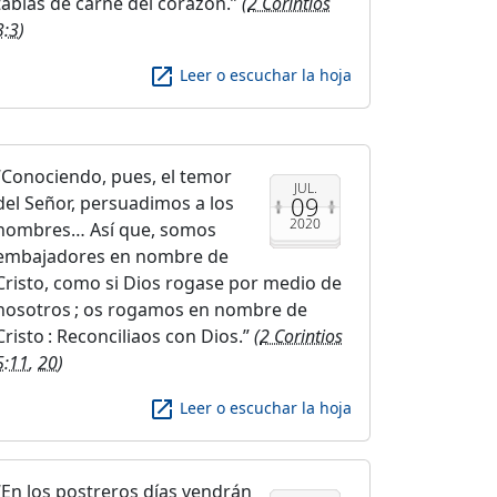
tablas de carne del corazón.
(
2 Corintios
3:3
)
launch
Leer o escuchar la hoja
Conociendo, pues, el temor
JUL.
09
del Señor, persuadimos a los
2020
hombres… Así que, somos
embajadores en nombre de
Cristo, como si Dios rogase por medio de
nosotros ; os rogamos en nombre de
Cristo : Reconciliaos con Dios.
(
2 Corintios
5:11
,
20
)
launch
Leer o escuchar la hoja
En los postreros días vendrán