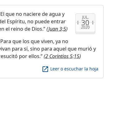
El que no naciere de agua y
JUL.
30
del Espíritu, no puede entrar
2020
en el reino de Dios.
(
Juan 3:5
)
Para que los que viven, ya no
vivan para sí, sino para aquel que murió y
resucitó por ellos.
(
2 Corintios 5:15
)
launch
Leer o escuchar la hoja