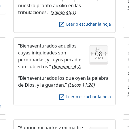
nuestro pronto auxilio en las
a
tribulaciones.
(
Salmo 46:1
)
launch
Leer o escuchar la hoja
Bienaventurados aquellos
JUL.
08
cuyas iniquidades son
2020
perdonadas, y cuyos pecados
son cubiertos.
(
Romanos 4:7
)
Bienaventurados los que oyen la palabra
de Dios, y la guardan.
(
Lucas 11:28
)
launch
Leer o escuchar la hoja
a
Aunque mi padre y mi madre