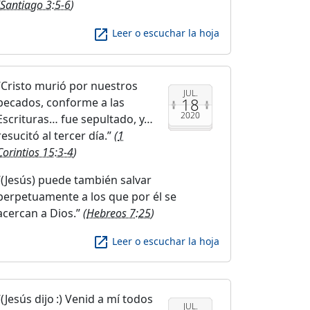
Santiago 3:5-6
)
launch
Leer o escuchar la hoja
Cristo murió por nuestros
JUL.
18
pecados, conforme a las
2020
Escrituras… fue sepultado, y…
resucitó al tercer día.
(
1
Corintios 15:3-4
)
(Jesús) puede también salvar
perpetuamente a los que por él se
acercan a Dios.
(
Hebreos 7:25
)
launch
Leer o escuchar la hoja
(Jesús dijo :) Venid a mí todos
JUL.