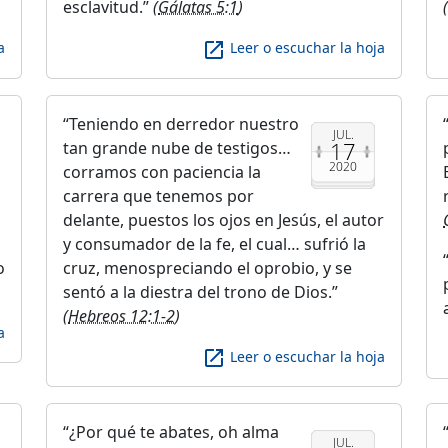
esclavitud.
(
Gálatas 5:1
)
(
launch
a
Leer o escuchar la hoja
Teniendo en derredor nuestro
JUL.
17
tan grande nube de testigos…
2020
corramos con paciencia la
carrera que tenemos por
delante, puestos los ojos en Jesús, el autor
y consumador de la fe, el cual… sufrió la
o
cruz, menospreciando el oprobio, y se
sentó a la diestra del trono de Dios.
(
Hebreos 12:1-2
)
a
launch
Leer o escuchar la hoja
¿Por qué te abates, oh alma
JUL.