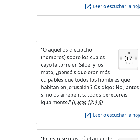
launch
Leer o escuchar la hoj
O aquellos dieciocho
JUL.
07
(hombres) sobre los cuales
2020
cayó la torre en Siloé, y los
mató, ¿pensáis que eran más
culpables que todos los hombres que
habitan en Jerusalén ? Os digo : No ; antes
si no os arrepentís, todos pereceréis
igualmente.
(
Lucas 13:4-5
)
launch
Leer o escuchar la hoj
En esto se mostró el amor de