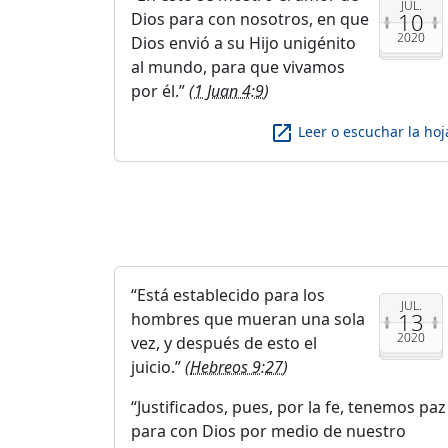
JUL.
10
Dios para con nosotros, en que
2020
Dios envió a su Hijo unigénito
al mundo, para que vivamos
por él.
(
1 Juan 4:9
)
launch
Leer o escuchar la hoj
Está establecido para los
JUL.
13
hombres que mueran una sola
2020
vez, y después de esto el
juicio.
(
Hebreos 9:27
)
Justificados, pues, por la fe, tenemos paz
para con Dios por medio de nuestro