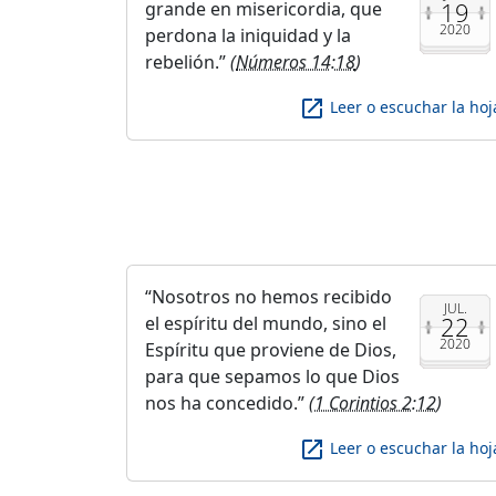
19
grande en misericordia, que
2020
perdona la iniquidad y la
rebelión.
(
Números 14:18
)
launch
Leer o escuchar la hoj
Nosotros no hemos recibido
JUL.
22
el espíritu del mundo, sino el
2020
Espíritu que proviene de Dios,
para que sepamos lo que Dios
nos ha concedido.
(
1 Corintios 2:12
)
launch
Leer o escuchar la hoj