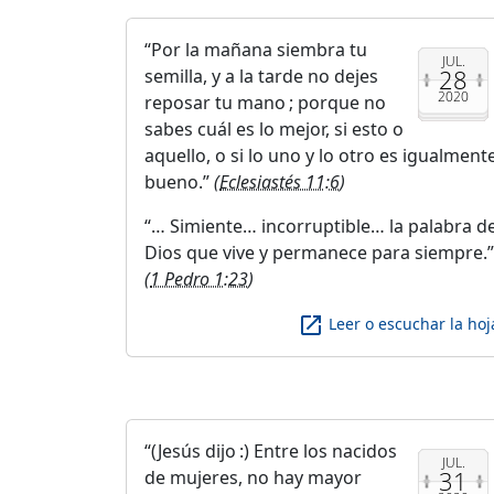
Por la mañana siembra tu
JUL.
28
semilla, y a la tarde no dejes
2020
reposar tu mano ; porque no
sabes cuál es lo mejor, si esto o
aquello, o si lo uno y lo otro es igualment
bueno.
(
Eclesiastés 11:6
)
… Simiente… incorruptible… la palabra d
Dios que vive y permanece para siempre.
(
1 Pedro 1:23
)
launch
Leer o escuchar la hoj
(Jesús dijo :) Entre los nacidos
JUL.
31
de mujeres, no hay mayor