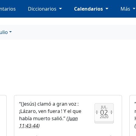
tarios
Diccionarios
Calendarios
Más
Julio
(Jesús) clamó a gran voz :
JUL.
02
¡Lázaro, ven fuera ! Y el que
2020
había muerto salió.
(
Juan
11:43-44
)