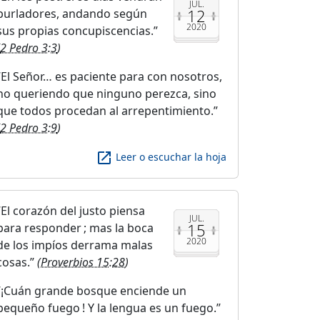
JUL.
12
burladores, andando según
2020
sus propias concupiscencias.
2 Pedro 3:3
)
El Señor… es paciente para con nosotros,
no queriendo que ninguno perezca, sino
que todos procedan al arrepentimiento.
2 Pedro 3:9
)
launch
Leer o escuchar la hoja
El corazón del justo piensa
JUL.
15
para responder ; mas la boca
2020
de los impíos derrama malas
cosas.
(
Proverbios 15:28
)
¡Cuán grande bosque enciende un
pequeño fuego ! Y la lengua es un fuego.