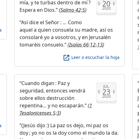
20
mía, y te turbas dentro de mí ?
2020
Espera en Dios.
(
Salmo 42:5
)
Así dice el Señor : … Como
aquel a quien consuela su madre, así os
a
consolaré yo a vosotros, y en Jerusalén
tomaréis consuelo.
(
Isaías 66:12-13
)
launch
Leer o escuchar la hoja
Cuando digan : Paz y
JUL.
23
seguridad, entonces vendrá
2020
sobre ellos destrucción
repentina… y no escaparán.
(
1
Tesalonicenses 5:3
)
(Jesús dijo :) La paz os dejo, mi paz os
a
doy ; yo no os la doy como el mundo la da.