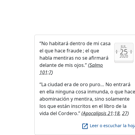
No habitará dentro de mi casa
JUL.
25
el que hace fraude ; el que
2020
habla mentiras no se afirmará
delante de mis ojos.
(
Salmo
101:7
)
La ciudad era de oro puro… No entrará
en ella ninguna cosa inmunda, o que hac
abominación y mentira, sino solamente
los que están inscritos en el libro de la
vida del Cordero.
(
Apocalipsis 21:18
,
27
)
launch
Leer o escuchar la hoj