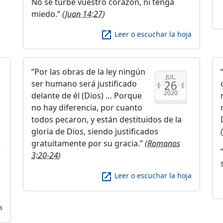
No se turbe vuestro corazón, ni tenga
miedo.
(
Juan 14:27
)
launch
Leer o escuchar la hoja
Por las obras de la ley ningún
JUL.
26
ser humano será justificado
2020
delante de él (Dios) … Porque
no hay diferencia, por cuanto
todos pecaron, y están destituidos de la
gloria de Dios, siendo justificados
gratuitamente por su gracia.
(
Romanos
e
3:20-24
)
launch
Leer o escuchar la hoja
a