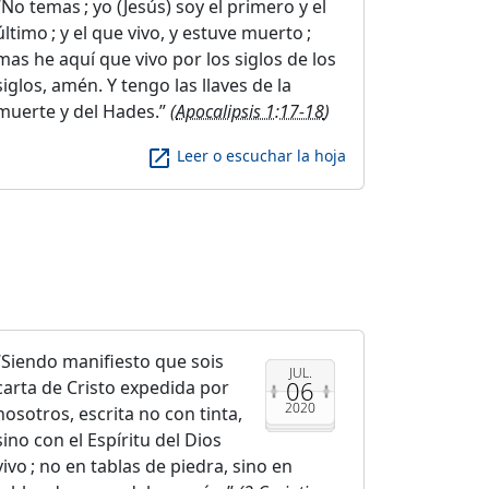
No temas ; yo (Jesús) soy el primero y el
último ; y el que vivo, y estuve muerto ;
mas he aquí que vivo por los siglos de los
siglos, amén. Y tengo las llaves de la
muerte y del Hades.
(
Apocalipsis 1:17-18
)
launch
Leer o escuchar la hoja
Siendo manifiesto que sois
JUL.
06
carta de Cristo expedida por
2020
nosotros, escrita no con tinta,
sino con el Espíritu del Dios
vivo ; no en tablas de piedra, sino en