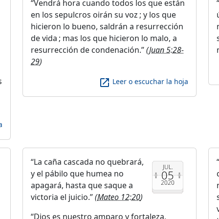
Vendrá hora cuando todos los que están
en los sepulcros oirán su voz ; y los que
hicieron lo bueno, saldrán a resurrección
de vida ; mas los que hicieron lo malo, a
resurrección de condenación.
(
Juan 5:28-
29
)
s
launch
Leer o escuchar la hoja
a
La caña cascada no quebrará,
JUL.
05
y el pábilo que humea no
2020
apagará, hasta que saque a
victoria el juicio.
(
Mateo 12:20
)
Dios es nuestro amparo y fortaleza,