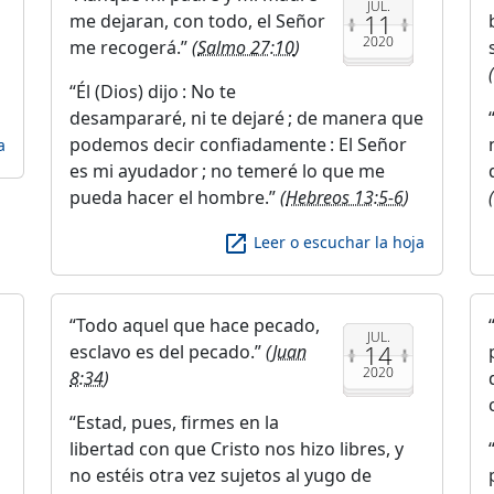
JUL.
11
me dejaran, con todo, el Señor
2020
me recogerá.
(
Salmo 27:10
)
(
Él (Dios) dijo : No te
desampararé, ni te dejaré ; de manera que
podemos decir confiadamente : El Señor
a
es mi ayudador ; no temeré lo que me
pueda hacer el hombre.
(
Hebreos 13:5-6
)
(
launch
Leer o escuchar la hoja
Todo aquel que hace pecado,
JUL.
14
esclavo es del pecado.
(
Juan
2020
8:34
)
Estad, pues, firmes en la
libertad con que Cristo nos hizo libres, y
no estéis otra vez sujetos al yugo de