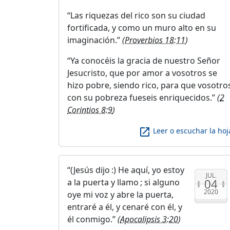
Las riquezas del rico son su ciudad
fortificada, y como un muro alto en su
imaginación.
(
Proverbios 18:11
)
Ya conocéis la gracia de nuestro Señor
Jesucristo, que por amor a vosotros se
hizo pobre, siendo rico, para que vosotro
con su pobreza fueseis enriquecidos.
(
2
Corintios 8:9
)
launch
Leer o escuchar la hoj
(Jesús dijo :) He aquí, yo estoy
JUL.
04
a la puerta y llamo ; si alguno
2020
oye mi voz y abre la puerta,
entraré a él, y cenaré con él, y
él conmigo.
(
Apocalipsis 3:20
)