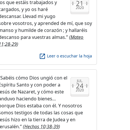
21
los que estáis trabajados y
2020
cargados, y yo os haré
descansar. Llevad mi yugo
sobre vosotros, y aprended de mí, que soy
manso y humilde de corazón ; y hallaréis
descanso para vuestras almas.
(
Mateo
11:28-29
)
launch
Leer o escuchar la hoja
Sabéis cómo Dios ungió con el
JUL.
24
Espíritu Santo y con poder a
2020
Jesús de Nazaret, y cómo este
anduvo haciendo bienes…
porque Dios estaba con él. Y nosotros
somos testigos de todas las cosas que
Jesús hizo en la tierra de Judea y en
Jerusalén.
(
Hechos 10:38-39
)