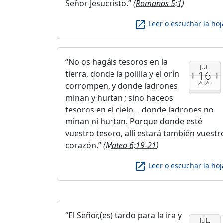
Señor Jesucristo.
(
Romanos 5:1
)
launch
Leer o escuchar la hoj
No os hagáis tesoros en la
JUL.
16
tierra, donde la polilla y el orín
2020
corrompen, y donde ladrones
minan y hurtan ; sino haceos
tesoros en el cielo… donde ladrones no
minan ni hurtan. Porque donde esté
vuestro tesoro, allí estará también vuestr
corazón.
(
Mateo 6:19-21
)
launch
Leer o escuchar la hoj
El Señor,(es) tardo para la ira y
JUL.