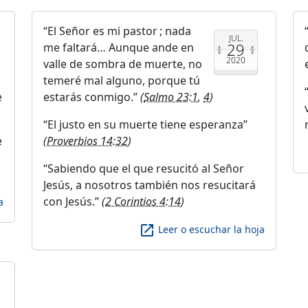
El Señor es mi pastor ; nada
JUL.
29
me faltará… Aunque ande en
2020
valle de sombra de muerte, no
temeré mal alguno, porque tú
e
estarás conmigo.
(
Salmo 23:1
,
4
)
El justo en su muerte tiene esperanza
e
(
Proverbios 14:32
)
Sabiendo que el que resucitó al Señor
Jesús, a nosotros también nos resucitará
con Jesús.
(
2 Corintios 4:14
)
a
launch
Leer o escuchar la hoja