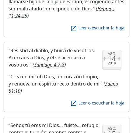
llamarse hijo de la hija de Faraón, escogiendo antes
ser maltratado con el pueblo de Dios.
(
Hebreos
11:24-25
)
launch
Leer o escuchar la hoja
Resistid al diablo, y huirá de vosotros.
AGO.
14
Acercaos a Dios, y él se acercará a
2019
vosotros.
(
Santiago 4:7-8
)
Crea en mí, oh Dios, un corazón limpio,
y renueva un espíritu recto dentro de mí.
(
Salmo
51:10
)
launch
Leer o escuchar la hoja
Señor, tú eres mi Dios… fuiste… refugio
AGO.
contra el turbión, sombra contra el