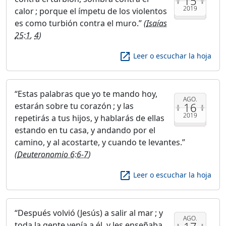
15
2019
calor ; porque el ímpetu de los violentos
es como turbión contra el muro.
(
Isaías
25:1
,
4
)
launch
Leer o escuchar la hoja
Estas palabras que yo te mando hoy,
AGO.
16
estarán sobre tu corazón ; y las
2019
repetirás a tus hijos, y hablarás de ellas
estando en tu casa, y andando por el
camino, y al acostarte, y cuando te levantes.
(
Deuteronomio 6:6-7
)
launch
Leer o escuchar la hoja
Después volvió (Jesús) a salir al mar ; y
AGO.
toda la gente venía a él, y les enseñaba.