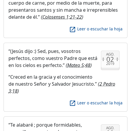
cuerpo de carne, por medio de la muerte, para
presentaros santos y sin mancha e irreprensibles
delante de él.
(
Colosenses 1:21-22
)
launch
Leer o escuchar la hoja
(Jesús dijo :) Sed, pues, vosotros
AGO.
02
perfectos, como vuestro Padre que está
2019
en los cielos es perfecto.
(
Mateo 5:48
)
Creced en la gracia y el conocimiento
de nuestro Señor y Salvador Jesucristo.
(
2 Pedro
3:18
)
launch
Leer o escuchar la hoja
Te alabaré ; porque formidables,
AGO.