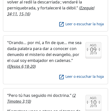
volver al redil la descarriada ; vendaré la
perniquebrada, y fortaleceré la débil.
(
Ezequiel
34:11
,
15-16
)
launch
Leer o escuchar la hoja
Orando… por mí, a fin de que… me sea
AGO.
09
dada palabra para dar a conocer con
2019
denuedo el misterio del evangelio, por
el cual soy embajador en cadenas.
(
Efesios 6:18-20
)
launch
Leer o escuchar la hoja
Pero tú has seguido mi doctrina.
(
2
AGO.
10
Timoteo 3:10
)
2019