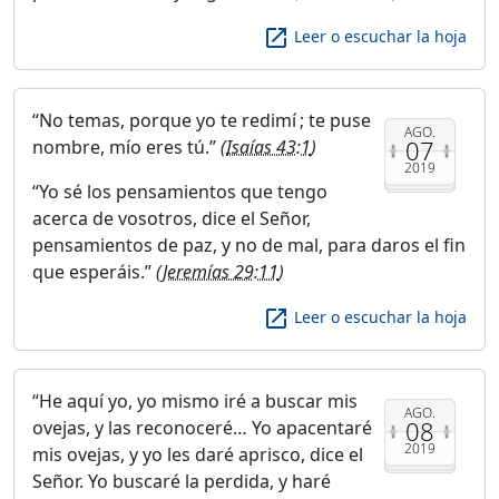
launch
Leer o escuchar la hoja
No temas, porque yo te redimí ; te puse
AGO.
07
nombre, mío eres tú.
(
Isaías 43:1
)
2019
Yo sé los pensamientos que tengo
acerca de vosotros, dice el Señor,
pensamientos de paz, y no de mal, para daros el fin
que esperáis.
(
Jeremías 29:11
)
launch
Leer o escuchar la hoja
He aquí yo, yo mismo iré a buscar mis
AGO.
08
ovejas, y las reconoceré… Yo apacentaré
2019
mis ovejas, y yo les daré aprisco, dice el
Señor. Yo buscaré la perdida, y haré