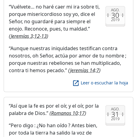
Vuélvete… no haré caer mi ira sobre ti,
AGO.
30
porque misericordioso soy yo, dice el
2019
Señor, no guardaré para siempre el
enojo. Reconoce, pues, tu maldad.
(
Jeremías 3:12-13
)
Aunque nuestras iniquidades testifican contra
nosotros, oh Señor, actúa por amor de tu nombre ;
porque nuestras rebeliones se han multiplicado,
contra ti hemos pecado.
(
Jeremías 14:7
)
launch
Leer o escuchar la hoja
Así que la fe es por el oír, y el oír, por la
AGO.
31
palabra de Dios.
(
Romanos 10:17
)
2019
Pero digo : ¿No han oído ? Antes bien,
por toda la tierra ha salido la voz de