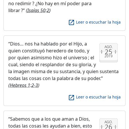
no redimir ? ¿No hay en mí poder para
librar ?
(
Isaías 50:2
)
launch
Leer o escuchar la hoja
Dios… nos ha hablado por el Hijo, a
AGO.
25
quien constituyó heredero de todo, y
2019
por quien asimismo hizo el universo ; el
cual, siendo el resplandor de su gloria, y
la imagen misma de su sustancia, y quien sustenta
todas las cosas con la palabra de su poder.
(
Hebreos 1:2-3
)
launch
Leer o escuchar la hoja
Sabemos que a los que aman a Dios,
AGO.
26
todas las cosas les ayudan a bien, esto