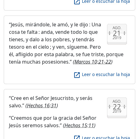
launch
Leer o escuchar la hoja
Jesús, mirándole, le amó, y le dijo : Una
AGO.
21
cosa te falta : anda, vende todo lo que
2019
tienes, y dalo a los pobres, y tendrás
tesoro en el cielo ; y ven, sígueme. Pero
él, afligido por esta palabra, se fue triste, porque
tenía muchas posesiones.
(
Marcos 10:21-22
)
launch
Leer o escuchar la hoja
Cree en el Señor Jesucristo, y serás
AGO.
22
salvo.
(
Hechos 16:31
)
2019
Creemos que por la gracia del Señor
Jesús seremos salvos.
(
Hechos 15:11
)
launch
Leer o escuchar la hoja