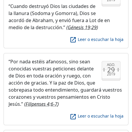
Cuando destruyó Dios las ciudades de
la llanura (Sodoma y Gomorra), Dios se
acordó de Abraham, y envió fuera a Lot de en
medio de la destrucción.
(
Génesis 19:29
)
launch
Leer o escuchar la hoja
Por nada estéis afanosos, sino sean
AGO.
29
conocidas vuestras peticiones delante
2019
de Dios en toda oración y ruego, con
acción de gracias. Y la paz de Dios, que
sobrepasa todo entendimiento, guardará vuestros
corazones y vuestros pensamientos en Cristo
Jesús.
(
Filipenses 4:6-7
)
launch
Leer o escuchar la hoja