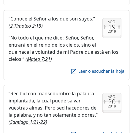
Conoce el Señor a los que son suyos.
AGO.
19
(
2 Timoteo 2:19
)
2019
No todo el que me dice : Señor, Señor,
entrará en el reino de los cielos, sino el
que hace la voluntad de mi Padre que está en los
cielos.
(
Mateo 7:21
)
launch
Leer o escuchar la hoja
Recibid con mansedumbre la palabra
AGO.
20
implantada, la cual puede salvar
2019
vuestras almas. Pero sed hacedores de
la palabra, y no tan solamente oidores.
(
Santiago 1:21-22
)