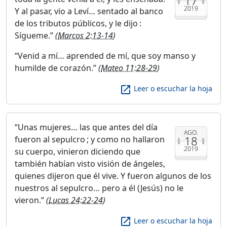
17
2019
Y al pasar, vio a Leví… sentado al banco
de los tributos públicos, y le dijo :
Sígueme.
(
Marcos 2:13-14
)
Venid a mí… aprended de mí, que soy manso y
humilde de corazón.
(
Mateo 11:28-29
)
launch
Leer o escuchar la hoja
Unas mujeres… las que antes del día
AGO.
18
fueron al sepulcro ; y como no hallaron
2019
su cuerpo, vinieron diciendo que
también habían visto visión de ángeles,
quienes dijeron que él vive. Y fueron algunos de los
nuestros al sepulcro… pero a él (Jesús) no le
vieron.
(
Lucas 24:22-24
)
launch
Leer o escuchar la hoja