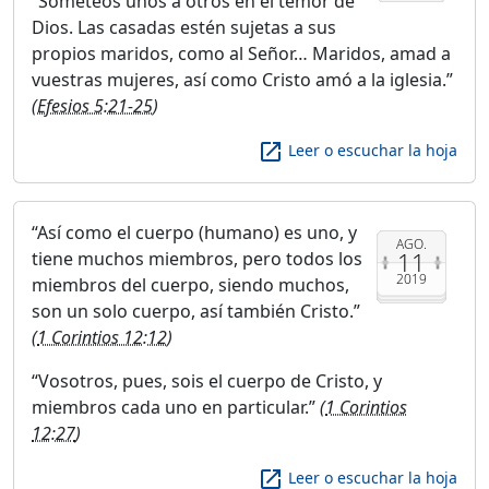
Someteos unos a otros en el temor de
Dios. Las casadas estén sujetas a sus
propios maridos, como al Señor… Maridos, amad a
vuestras mujeres, así como Cristo amó a la iglesia.
(
Efesios 5:21-25
)
launch
Leer o escuchar la hoja
Así como el cuerpo (humano) es uno, y
AGO.
11
tiene muchos miembros, pero todos los
2019
miembros del cuerpo, siendo muchos,
son un solo cuerpo, así también Cristo.
(
1 Corintios 12:12
)
Vosotros, pues, sois el cuerpo de Cristo, y
miembros cada uno en particular.
(
1 Corintios
12:27
)
launch
Leer o escuchar la hoja