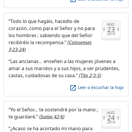
Todo lo que hagáis, hacedlo de
AGO.
23
corazón, como para el Señor y no para
2019
los hombres ; sabiendo que del Señor
recibiréis la recompensa.
(
Colosenses
3:23-24
)
Las ancianas… enseñen a las mujeres jóvenes a
amar a sus maridos y a sus hijos, a ser prudentes,
castas, cuidadosas de su casa.
(
Tito 2:3-5
)
launch
Leer o escuchar la hoja
Yo el Señor… te sostendré por la mano ;
AGO.
24
te guardaré.
(
Isaías 42:6
)
2019
¿Acaso se ha acortado mi mano para