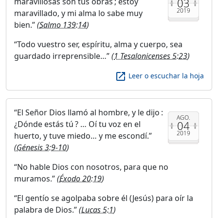
03
maravillosas son tus obras ; estoy
2019
maravillado, y mi alma lo sabe muy
bien.
(
Salmo 139:14
)
Todo vuestro ser, espíritu, alma y cuerpo, sea
guardado irreprensible…
(
1 Tesalonicenses 5:23
)
launch
Leer o escuchar la hoja
El Señor Dios llamó al hombre, y le dijo :
AGO.
04
¿Dónde estás tú ? … Oí tu voz en el
2019
huerto, y tuve miedo… y me escondí.
(
Génesis 3:9-10
)
No hable Dios con nosotros, para que no
muramos.
(
Éxodo 20:19
)
El gentío se agolpaba sobre él (Jesús) para oír la
palabra de Dios.
(
Lucas 5:1
)