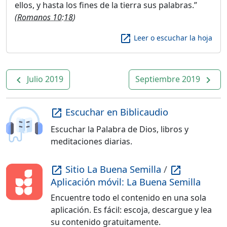
ellos, y hasta los fines de la tierra sus palabras.
(
Romanos 10:18
)
launch
Leer o escuchar la hoja
Julio 2019
Septiembre 2019
navigate_before
navigate_next
Escuchar en Biblicaudio
launch
Escuchar la Palabra de Dios, libros y
meditaciones diarias.
Sitio La Buena Semilla
/
launch
launch
Aplicación móvil: La Buena Semilla
Encuentre todo el contenido en una sola
aplicación. Es fácil: escoja, descargue y lea
su contenido gratuitamente.