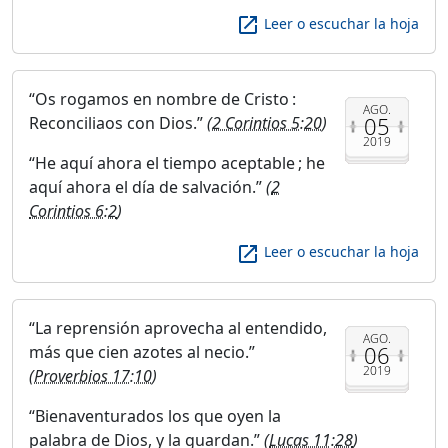
launch
Leer o escuchar la hoja
Os rogamos en nombre de Cristo :
AGO.
05
Reconciliaos con Dios.
(
2 Corintios 5:20
)
2019
He aquí ahora el tiempo aceptable ; he
aquí ahora el día de salvación.
(
2
Corintios 6:2
)
launch
Leer o escuchar la hoja
La reprensión aprovecha al entendido,
AGO.
06
más que cien azotes al necio.
2019
(
Proverbios 17:10
)
Bienaventurados los que oyen la
palabra de Dios, y la guardan.
(
Lucas 11:28
)