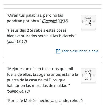
Oirán tus palabras, pero no las
AGO.
12
pondrán por obra.
(
Ezequiel 33:32
)
2019
(Jesús dijo :) Si sabéis estas cosas,
bienaventurados seréis si las hiciereis.
(
Juan 13:17
)
launch
Leer o escuchar la hoja
Mejor es un día en tus atrios que mil
AGO.
13
fuera de ellos. Escogería antes estar a la
2019
puerta de la casa de mi Dios, que
habitar en las moradas de maldad.
(
Salmo 84:10
)
Por la fe Moisés, hecho ya grande, rehusó