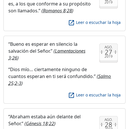
2019
es, a los que conforme a su propósito
son llamados.
(
Romanos 8:28
)
launch
Leer o escuchar la hoja
Bueno es esperar en silencio la
AGO.
27
salvación del Señor.
(
Lamentaciones
2019
3:26
)
Dios mío… ciertamente ninguno de
cuantos esperan en ti será confundido.
(
Salmo
25:2-3
)
launch
Leer o escuchar la hoja
Abraham estaba aún delante del
AGO.
28
Señor.
(
Génesis 18:22
)
2019