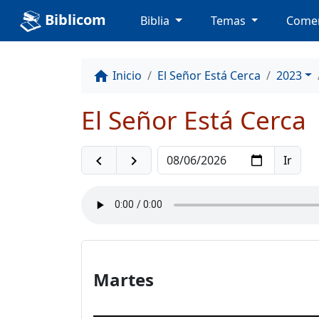
Biblicom
Biblia
Temas
Comen
Inicio
El Señor Está Cerca
2023
home
El Señor Está Cerca
navigate_before
navigate_next
Martes