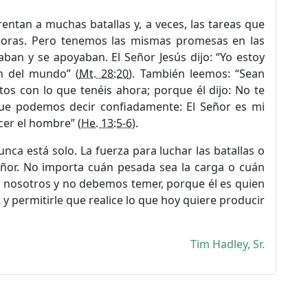
rentan a muchas batallas y, a veces, las tareas que
doras. Pero tenemos las mismas promesas en las
aban y se apoyaban. El Señor Jesús dijo: “Yo estoy
in del mundo” (
Mt. 28:20
). También leemos: “Sean
tos con lo que tenéis ahora; porque él dijo: No te
que podemos decir confiadamente: El Señor es mi
er el hombre” (
He. 13:5-6
).
unca está solo. La fuerza para luchar las batallas o
Señor. No importa cuán pesada sea la carga o cuán
 con nosotros y no debemos temer, porque él es quien
 permitirle que realice lo que hoy quiere producir
Tim Hadley, Sr.