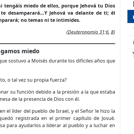
de
i tengáis miedo de ellos, porque Jehová tu Dios
i te desamparará…Y Jehová va delante de ti; él
loc
mparará; no temas ni te intimides.
t
(
Deuteronomio 31:6
,
8
)
ngamos miedo
sho
ue sostuvo a Moisés durante los difíciles años que
o, o tal vez su propia fuerza?
ar su función debido a la presión a la que estaba
mesa de la presencia de Dios con él.
 el líder del pueblo de Israel, y el Señor le hizo la
uedó registrada en el primer capítulo de Josué.
para ayudarlos a liderar al pueblo y a luchar en