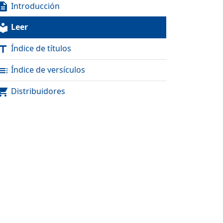
Introducción
scription
Leer
al_library
Índice de títulos
itle
Índice de versículos
toc
Distribuidores
pping_cart