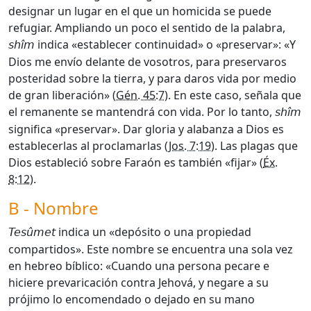
designar un lugar en el que un homicida se puede
refugiar. Ampliando un poco el sentido de la palabra,
indica «establecer continuidad» o «preservar»: «Y
shîm
Dios me envío delante de vosotros, para preservaros
posteridad sobre la tierra, y para daros vida por medio
de gran liberación» (
Gén. 45:7
). En este caso, señala que
el remanente se mantendrá con vida. Por lo tanto,
shîm
significa «preservar». Dar gloria y alabanza a Dios es
establecerlas al proclamarlas (
Jos. 7:19
). Las plagas que
Dios estableció sobre Faraón es también «fijar» (
Éx.
8:12
).
B - Nombre
indica un «depósito o una propiedad
Te
sûmet
compartidos». Este nombre se encuentra una sola vez
en hebreo bíblico: «Cuando una persona pecare e
hiciere prevaricación contra Jehová, y negare a su
prójimo lo encomendado o dejado en su mano