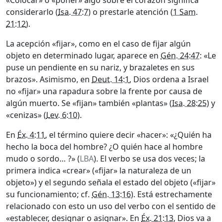
«Colocar» o «poner» algo sobre el corazón significa
considerarlo (
Isa. 47:7
) o prestarle atención (
1 Sam.
21:12
).
La acepción «fijar», como en el caso de fijar algún
objeto en determinado lugar, aparece en
Gén. 24:47
: «Le
puse un pendiente en su nariz, y brazaletes en sus
brazos». Asimismo, en
Deut. 14:1
, Dios ordena a Israel
no «fijar» una rapadura sobre la frente por causa de
algún muerto. Se «fijan» también «plantas» (
Isa. 28:25
) y
«cenizas» (
Lev. 6:10
).
En
Éx. 4:11
, el término quiere decir «hacer»: «¿Quién ha
hecho la boca del hombre? ¿O quién hace al hombre
mudo o sordo… ?» (
LBA
). El verbo se usa dos veces; la
primera indica «crear» («fijar» la naturaleza de un
objeto») y el segundo señala el estado del objeto («fijar»
su funcionamiento; cf.
Gén. 13:16
). Está estrechamente
relacionado con esto un uso del verbo con el sentido de
«establecer, designar o asignar». En
Éx. 21:13
, Dios va a