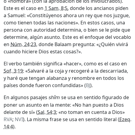
o «nombra» (con la aprobación de los involucrados).
Este es el caso en
1 Sam. 8:5
, donde los ancianos piden
a Samuel: «Constitúyenos ahora un rey que nos juzgue,
como tienen todas las naciones». En estos casos, una
persona con autoridad determina, o bien se le pide que
determine, algún asunto. Este es el enfoque del vocablo
en
Núm. 24:23
, donde Balaam pregunta: «¿Quién vivirá
cuando hiciere Dios estas cosas?».
El verbo también significa «hacer», como es el caso en
Sof. 3:19
: «Salvaré a la coja y recogeré a la descarriada,
y haré que tengan alabanza y renombre en todos los
países donde fueron confundidas» (
BJ
).
En algunos pasajes
se usa en sentido figurado de
shîm
poner un asunto en la mente: «No han puesto a Dios
delante de sí» (
Sal. 54:3
; «no toman en cuenta a Dios»
RVA
;
NVI
). La misma frase se usa en sentido literal (
Ezeq.
14:4
).