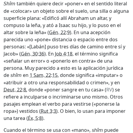
también quiere decir «poner» en el sentido literal
Shîm
de «colocar» un objeto sobre el suelo, una silla o alguna
superficie plana: «Edificó allí Abraham un altar, y
compuso la leña, y ató a Isaac su hijo, y lo puso en el
altar sobre la leña» (
Gén. 22:9
). En una acepción
parecida uno «pone» distancia o espacio entre dos
personas: «[Labán] puso tres días de camino entre sí y
Jacob» (
Gén. 30:36
). En
Job 4:18
, el término significa
«señalar un error» o «ponerlo en contra» de una
persona. Muy parecido a esto es la aplicación jurídica
de
en
1 Sam. 22:15
, donde significa «imputar» o
shîm
«atribuir a otro una responsabilidad o crimen», y en
Deut. 22:8
, donde «poner sangre en tu casa» (
RV
) se
refiere a inculparse o incriminarse uno mismo. Otros
pasajes emplean el verbo para vestirse («ponerse la
ropa») vestidos (
Rut 3:3
). O bien, lo usan para imponer
una tarea (
Éx. 5:8
).
Cuando el término se usa con «mano»,
puede
shîm