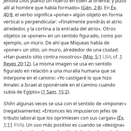
Jehová Dios plantó un huerto en Edén al oriente; y puso
allí al hombre que había formado» (
Gén. 2:8
). En
Éx.
40:8
, el verbo significa «poner» algún objeto en forma
vertical o perpendicular: «Finalmente pondrás el atrio
alrededor, y la cortina a la entrada del atrio». Otros
objetos se «ponen» en un sentido figurado, como por
ejemplo, un muro. De ahí que Miqueas habla de
«poner» un sitio, un muro, alrededor de una ciudad:
«Han puesto sitio contra nosotros» (
Miq. 5:1
LBA
; cf.
1
Reyes 20:12
). La misma imagen se usa en sentido
figurado en relación a una muralla humana que se
interpone en el camino: «Yo castigaré lo que hizo
Amalec a Israel al oponérsele en el camino cuando
subía de Egipto» (
1 Sam. 15:2
).
algunas veces se usa con el sentido de «imponer»
Shîm
(negativamente): «Entonces les impusieron jefes de
tributo laboral que los oprimiesen con sus cargas» (
Éx.
1:11
RVA
). Un uso más positivo es cuando se «designa»