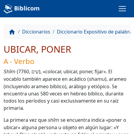
Biblicom
Diccionarios
Diccionario Expositivo de palabra
home
UBICAR, PONER
A - Verbo
(7760,
), «colocar, ubicar, poner, fijar». El
Shîm
שִִים
vocablo también aparece en acádico (
), arameo
shamu
(incluyendo arameo bíblico), arábigo y etiópico. Se
encuentra unas 580 veces en hebreo bíblico, durante
todos los períodos y casi exclusivamente en su raíz
primaria.
La primera vez que
se encuentra indica «poner o
shîm
ubicar» alguna persona u objeto en algún lugar: «Y