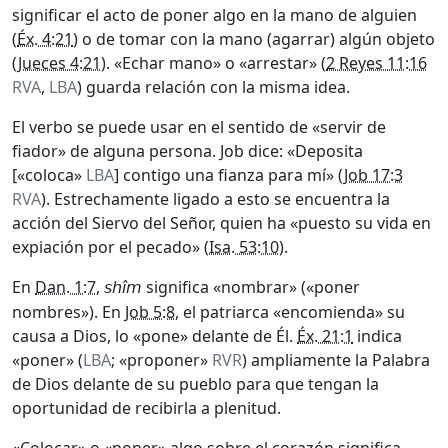
significar el acto de poner algo en la mano de alguien
(
Éx. 4:21
) o de tomar con la mano (agarrar) algún objeto
(
Jueces 4:21
). «Echar mano» o «arrestar» (
2 Reyes 11:16
RVA
,
LBA
) guarda relación con la misma idea.
El verbo se puede usar en el sentido de «servir de
fiador» de alguna persona. Job dice: «Deposita
[«coloca»
LBA
] contigo una fianza para mí» (
Job 17:3
RVA
). Estrechamente ligado a esto se encuentra la
acción del Siervo del Señor, quien ha «puesto su vida en
expiación por el pecado» (
Isa. 53:10
).
En
Dan. 1:7
,
significa «nombrar» («poner
shîm
nombres»). En
Job 5:8
, el patriarca «encomienda» su
causa a Dios, lo «pone» delante de Él.
Éx. 21:1
indica
«poner» (
LBA
; «proponer»
RVR
) ampliamente la Palabra
de Dios delante de su pueblo para que tengan la
oportunidad de recibirla a plenitud.