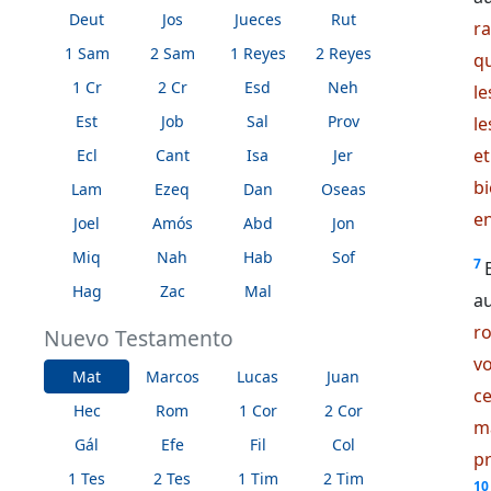
Deut
Jos
Jueces
Rut
r
1 Sam
2 Sam
1 Reyes
2 Reyes
q
1 Cr
2 Cr
Esd
Neh
le
Est
Job
Sal
Prov
le
e
Ecl
Cant
Isa
Jer
bi
Lam
Ezeq
Dan
Oseas
en
Joel
Amós
Abd
Jon
Miq
Nah
Hab
Sof
7
Hag
Zac
Mal
a
ro
Nuevo Testamento
vo
Mat
Marcos
Lucas
Juan
ce
Hec
Rom
1 Cor
2 Cor
ma
Gál
Efe
Fil
Col
pr
1 Tes
2 Tes
1 Tim
2 Tim
10