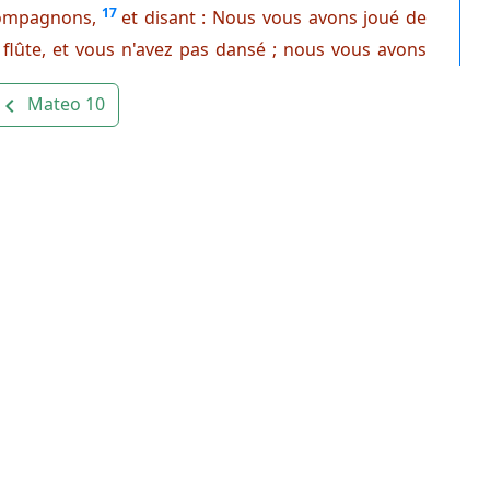
17
ompagnons,
et disant : Nous vous avons joué de
 flûte, et vous n'avez pas dansé ; nous vous avons
Mateo 10
avigate_before
os