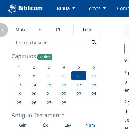
Biblicom
Biblia
Temas
Come
avigate_next
search
n
Capítulos
Todos
Vi
1
2
3
4
5
6
1
7
8
9
10
11
12
or
13
14
15
16
17
18
en
19
20
21
22
23
24
2
25
26
27
28
du
Antiguo Testamento
c
Gén
Éx
Lev
Núm
a