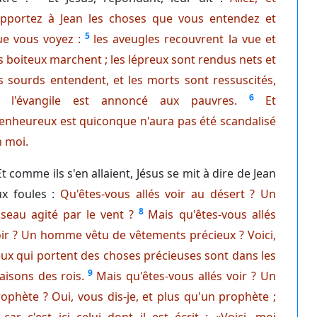
apportez à Jean les choses que vous entendez et
5
ue vous voyez :
les aveugles recouvrent la vue et
s boiteux marchent ; les lépreux sont rendus nets et
s sourds entendent, et les morts sont ressuscités,
6
t l'évangile est annoncé aux pauvres.
Et
enheureux est quiconque n'aura pas été scandalisé
 moi.
Et comme ils s'en allaient, Jésus se mit à dire de Jean
ux foules :
Qu'êtes-vous allés voir au désert ? Un
8
seau agité par le vent ?
Mais qu'êtes-vous allés
ir ? Un homme vêtu de vêtements précieux ? Voici,
ux qui portent des choses précieuses sont dans les
9
isons des rois.
Mais qu'êtes-vous allés voir ? Un
ophète ? Oui, vous dis-je, et plus qu'un prophète ;
car c'est ici celui dont il est écrit : «Voici, moi