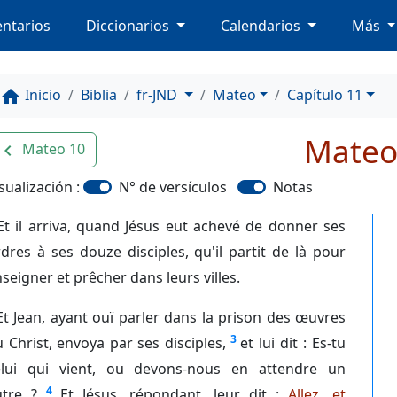
ntarios
Diccionarios
Calendarios
Más
Inicio
Biblia
fr-JND
Mateo
Capítulo 11
home
Mateo
Mateo 10
avigate_before
sualización :
N° de versículos
Notas
Et il arriva, quand Jésus eut achevé de donner ses
dres à ses douze disciples, qu'il partit de là pour
seigner et prêcher dans leurs villes.
Et Jean, ayant ouï parler dans la prison des œuvres
3
 Christ, envoya par ses disciples,
et lui dit : Es-tu
elui qui vient, ou devons-nous en attendre un
4
utre ?
Et Jésus, répondant, leur dit :
Allez, et