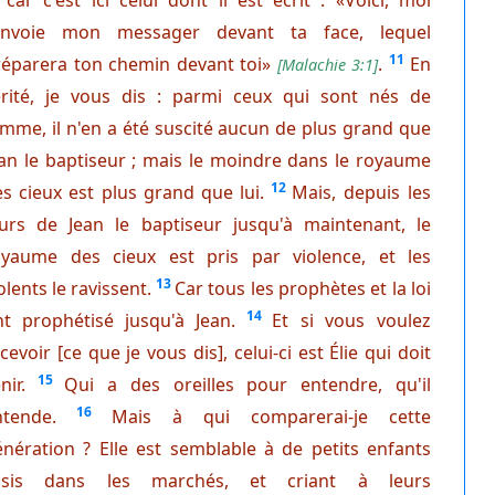
'envoie mon messager devant ta face, lequel
11
réparera ton chemin devant toi»
.
En
[
Malachie 3:1
]
érité, je vous dis : parmi ceux qui sont nés de
mme, il n'en a été suscité aucun de plus grand que
an le baptiseur ; mais le moindre dans le royaume
12
s cieux est plus grand que lui.
Mais, depuis les
ours de Jean le baptiseur jusqu'à maintenant, le
oyaume des cieux est pris par violence, et les
13
olents le ravissent.
Car tous les prophètes et la loi
14
nt prophétisé jusqu'à Jean.
Et si vous voulez
cevoir [ce que je vous dis], celui-ci est Élie qui doit
15
nir.
Qui a des oreilles pour entendre, qu'il
16
ntende.
Mais à qui comparerai-je cette
nération ? Elle est semblable à de petits enfants
ssis dans les marchés, et criant à leurs