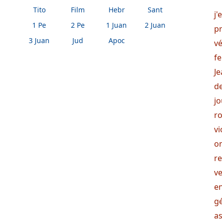
Tito
Film
Hebr
Sant
j
1 Pe
2 Pe
1 Juan
2 Juan
p
3 Juan
Jud
Apoc
v
fe
Je
de
j
r
vi
o
re
ve
e
gé
a