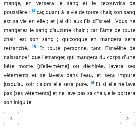
mange, en versera le sang et le recouvrira de
14
poussière ;
car, quant à la vie de toute chair, son sang
est sa vie en elle ; et j'ai dit aux fils d'Israël : Vous ne
mangerez le sang d'aucune chair ; car l'âme de toute
chair est son sang ; quiconque en mangera sera
15
retranché.
Et toute personne, tant l'Israélite de
i
naissance
que l'étranger, qui mangera du corps d'une
bête morte [d'elle-même] ou déchirée, lavera ses
vêtements et se lavera dans l'eau, et sera impure
16
jusqu'au soir : alors elle sera pure.
Et si elle ne lave
pas [ses vêtements] et ne lave pas sa chair, elle portera
son iniquité.
navigate_before
navigate_next