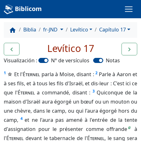
Biblicom
Biblia
fr-JND
Levítico
Capítulo 17
home
Levítico 17
navigate_before
navigate_next
Visualización :
N° de versículos
Notas
1
2
☆ Et l'
Éternel
parla à Moïse, disant :
Parle à Aaron et
à ses fils, et à tous les fils d'Israël, et dis-leur : C'est ici ce
3
que l'
Éternel
a commandé, disant :
Quiconque de la
maison d'Israël aura égorgé un bœuf ou un mouton ou
une chèvre, dans le camp, ou qui l'aura égorgé hors du
4
camp,
et ne l'aura pas amené à l'entrée de la tente
a
d'assignation pour le présenter comme offrande
à
l'
Éternel
devant le tabernacle de l'
Éternel
, le sang sera