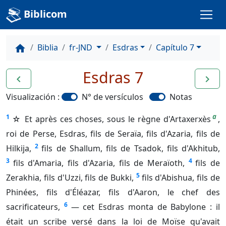
Biblicom
Biblia
fr-JND
Esdras
Capítulo 7
home
Esdras 7
navigate_before
navigate_next
Visualización :
N° de versículos
Notas
a
1
☆ Et après ces choses, sous le règne d'Artaxerxès
,
roi de Perse, Esdras, fils de Seraïa, fils d'Azaria, fils de
2
Hilkija,
fils de Shallum, fils de Tsadok, fils d'Akhitub,
3
4
fils d'Amaria, fils d'Azaria, fils de Meraïoth,
fils de
5
Zerakhia, fils d'Uzzi, fils de Bukki,
fils d'Abishua, fils de
Phinées, fils d'Éléazar, fils d'Aaron, le chef des
6
sacrificateurs,
— cet Esdras monta de Babylone : il
était un scribe versé dans la loi de Moïse qu'avait