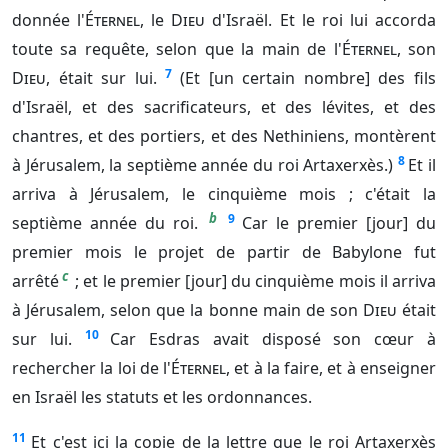
donnée l'
Éternel
, le
Dieu
d'Israël. Et le roi lui accorda
toute sa requête, selon que la main de l'
Éternel
, son
7
Dieu
, était sur lui.
(Et [un certain nombre] des fils
d'Israël, et des sacrificateurs, et des lévites, et des
chantres, et des portiers, et des Nethiniens, montèrent
8
à Jérusalem, la septième année du roi Artaxerxès.)
Et il
arriva à Jérusalem, le cinquième mois ; c'était la
b
9
septième année du roi.
Car le premier [jour] du
premier mois le projet de partir de Babylone fut
c
arrêté
; et le premier [jour] du cinquième mois il arriva
à Jérusalem, selon que la bonne main de son
Dieu
était
10
sur lui.
Car Esdras avait disposé son cœur à
rechercher la loi de l'
Éternel
, et à la faire, et à enseigner
en Israël les statuts et les ordonnances.
11
Et c'est ici la copie de la lettre que le roi Artaxerxès