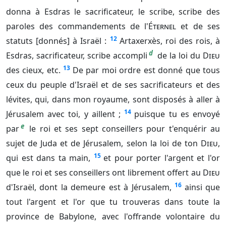
donna à Esdras le sacrificateur, le scribe, scribe des
paroles des commandements de l'
Éternel
et de ses
12
statuts [donnés] à Israël :
Artaxerxès, roi des rois, à
d
Esdras, sacrificateur, scribe accompli
de la loi du
Dieu
13
des cieux, etc.
De par moi ordre est donné que tous
ceux du peuple d'Israël et de ses sacrificateurs et des
lévites, qui, dans mon royaume, sont disposés à aller à
14
Jérusalem avec toi, y aillent ;
puisque tu es envoyé
e
par
le roi et ses sept conseillers pour t'enquérir au
sujet de Juda et de Jérusalem, selon la loi de ton
Dieu
,
15
qui est dans ta main,
et pour porter l'argent et l'or
que le roi et ses conseillers ont librement offert au
Dieu
16
d'Israël, dont la demeure est à Jérusalem,
ainsi que
tout l'argent et l'or que tu trouveras dans toute la
province de Babylone, avec l'offrande volontaire du