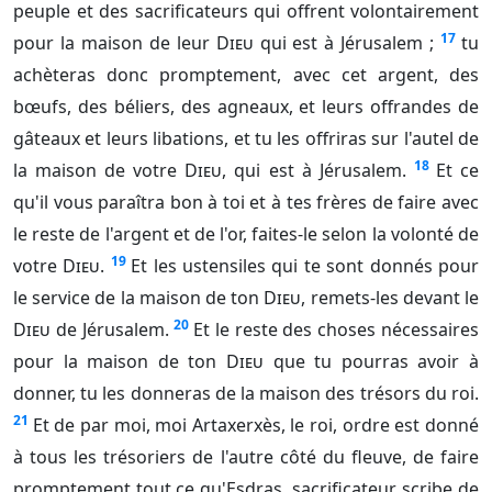
peuple et des sacrificateurs qui offrent volontairement
17
pour la maison de leur
Dieu
qui est à Jérusalem ;
tu
achèteras donc promptement, avec cet argent, des
bœufs, des béliers, des agneaux, et leurs offrandes de
gâteaux et leurs libations, et tu les offriras sur l'autel de
18
la maison de votre
Dieu
, qui est à Jérusalem.
Et ce
qu'il vous paraîtra bon à toi et à tes frères de faire avec
le reste de l'argent et de l'or, faites-le selon la volonté de
19
votre
Dieu
.
Et les ustensiles qui te sont donnés pour
le service de la maison de ton
Dieu
, remets-les devant le
20
Dieu
de Jérusalem.
Et le reste des choses nécessaires
pour la maison de ton
Dieu
que tu pourras avoir à
donner, tu les donneras de la maison des trésors du roi.
21
Et de par moi, moi Artaxerxès, le roi, ordre est donné
à tous les trésoriers de l'autre côté du fleuve, de faire
promptement tout ce qu'Esdras, sacrificateur, scribe de