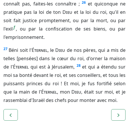
26
connaît pas, faites-les connaître ;
et quiconque ne
pratique pas la loi de ton
Dieu
et la loi du roi, qu'il en
soit fait justice promptement, ou par la mort, ou par
f
l'exil
, ou par la confiscation de ses biens, ou par
l'emprisonnement.
27
Béni soit l'
Éternel
, le
Dieu
de nos pères, qui a mis de
telles [pensées] dans le cœur du roi, d'orner la maison
28
de l'
Éternel
qui est à Jérusalem,
et qui a étendu sur
moi sa bonté devant le roi, et ses conseillers, et tous les
puissants princes du roi ! Et moi, je fus fortifié selon
que la main de l'
Éternel
, mon
Dieu
, était sur moi, et je
rassemblai d'Israël des chefs pour monter avec moi.
navigate_before
navigate_next