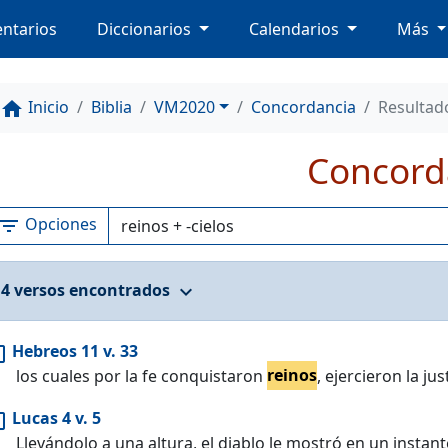
ntarios
Diccionarios
Calendarios
Más
Inicio
Biblia
VM2020
Concordancia
Resultad
home
Concord
Opciones
ilter_list
4 versos encontrados
expand_more
Hebreos 11 v. 33
copy
los cuales por la fe conquistaron
reinos
, ejercieron la j
Lucas 4 v. 5
copy
Llevándolo a una altura, el diablo le mostró en un instan