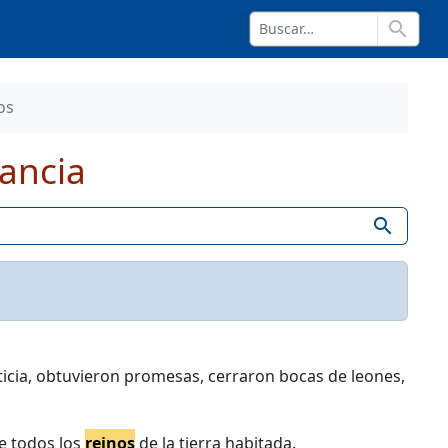
search
os
ancia
search
usticia, obtuvieron promesas, cerraron bocas de leones,
te todos los
reinos
de la tierra habitada.