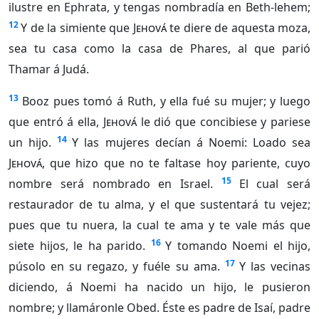
ilustre en Ephrata, y tengas nombradía en Beth-lehem;
12
Y de la simiente que
Jehová
te diere de aquesta moza,
sea tu casa como la casa de Phares, al que parió
Thamar á Judá.
13
Booz pues tomó á Ruth, y ella fué su mujer; y luego
que entró á ella,
Jehová
le dió que concibiese y pariese
14
un hijo.
Y las mujeres decían á Noemi: Loado sea
Jehová
, que hizo que no te faltase hoy pariente, cuyo
15
nombre será nombrado en Israel.
El cual será
restaurador de tu alma, y el que sustentará tu vejez;
pues que tu nuera, la cual te ama y te vale más que
16
siete hijos, le ha parido.
Y tomando Noemi el hijo,
17
púsolo en su regazo, y fuéle su ama.
Y las vecinas
diciendo, á Noemi ha nacido un hijo, le pusieron
nombre; y llamáronle Obed. Éste es padre de Isaí, padre