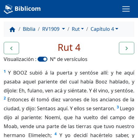
Biblicom
Biblia
RV1909
Rut
Capítulo 4
home
Rut 4
navigate_before
navigate_next
Visualización :
N° de versículos
1
Y BOOZ subió á la puerta y sentóse allí: y he aquí
pasaba aquel pariente del cual había Booz hablado, y
díjole: Eh, fulano, ven acá y siéntate. Y él vino, y sentóse.
2
Entonces él tomó diez varones de los ancianos de la
3
ciudad, y dijo: Sentaos aquí. Y ellos se sentaron.
Luego
dijo al pariente: Noemi, que ha vuelto del campo de
Moab, vende una parte de las tierras que tuvo nuestro
4
hermano Elimelech;
Y yo decidí hacértelo saber, y