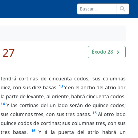
search
 27
Éxodo 28
navigate_next
tendrá cortinas de cincuenta codos; sus columnas
13
diez, con sus diez basas.
Y en el ancho del atrio por
la parte de levante, al oriente, habrá cincuenta codos.
14
Y las cortinas del un lado serán de quince codos;
15
sus columnas tres, con sus tres basas.
Al otro lado
quince codos de cortinas; sus columnas tres, con sus
16
tres basas.
Y á la puerta del atrio habrá un