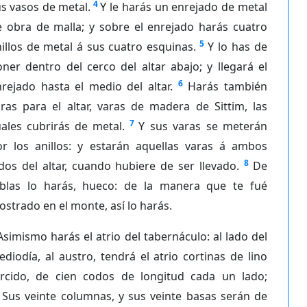
4
s vasos de metal.
Y le harás un enrejado de metal
e obra de malla; y sobre el enrejado harás cuatro
5
illos de metal á sus cuatro esquinas.
Y lo has de
ner dentro del cerco del altar abajo; y llegará el
6
rejado hasta el medio del altar.
Harás también
ras para el altar, varas de madera de Sittim, las
7
ales cubrirás de metal.
Y sus varas se meterán
or los anillos: y estarán aquellas varas á ambos
8
dos del altar, cuando hubiere de ser llevado.
De
ablas lo harás, hueco: de la manera que te fué
strado en el monte, así lo harás.
Asimismo harás el atrio del tabernáculo: al lado del
diodía, al austro, tendrá el atrio cortinas de lino
orcido, de cien codos de longitud cada un lado;
Sus veinte columnas, y sus veinte basas serán de