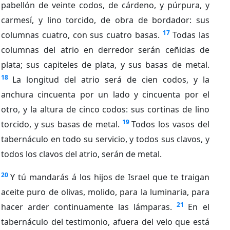
pabellón de veinte codos, de cárdeno, y púrpura, y
carmesí, y lino torcido, de obra de bordador: sus
17
columnas cuatro, con sus cuatro basas.
Todas las
columnas del atrio en derredor serán ceñidas de
plata; sus capiteles de plata, y sus basas de metal.
18
La longitud del atrio será de cien codos, y la
anchura cincuenta por un lado y cincuenta por el
otro, y la altura de cinco codos: sus cortinas de lino
19
torcido, y sus basas de metal.
Todos los vasos del
tabernáculo en todo su servicio, y todos sus clavos, y
todos los clavos del atrio, serán de metal.
20
Y tú mandarás á los hijos de Israel que te traigan
aceite puro de olivas, molido, para la luminaria, para
21
hacer arder continuamente las lámparas.
En el
tabernáculo del testimonio, afuera del velo que está