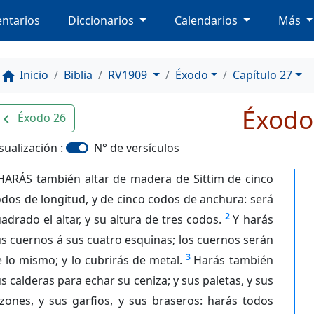
ntarios
Diccionarios
Calendarios
Más
Inicio
Biblia
RV1909
Éxodo
Capítulo 27
home
Éxodo
Éxodo 26
avigate_before
sualización :
N° de versículos
HARÁS también altar de madera de Sittim de cinco
dos de longitud, y de cinco codos de anchura: será
2
adrado el altar, y su altura de tres codos.
Y harás
s cuernos á sus cuatro esquinas; los cuernos serán
3
 lo mismo; y lo cubrirás de metal.
Harás también
s calderas para echar su ceniza; y sus paletas, y sus
zones, y sus garfios, y sus braseros: harás todos