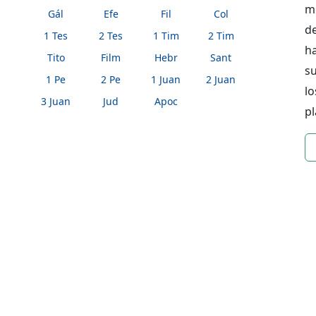
me
Gál
Efe
Fil
Col
de
1 Tes
2 Tes
1 Tim
2 Tim
ha
Tito
Film
Hebr
Sant
su
1 Pe
2 Pe
1 Juan
2 Juan
l
3 Juan
Jud
Apoc
pl
n