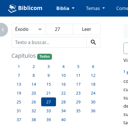
Biblicom
Biblia
Temas
Come
avigate_next
search
n
Capítulos
Todos
Vi
1
2
3
4
5
6
1
7
8
9
10
11
12
co
13
14
15
16
17
18
cu
19
20
21
22
23
24
su
25
26
27
28
29
30
de
31
32
33
34
35
36
su
37
38
39
40
ta