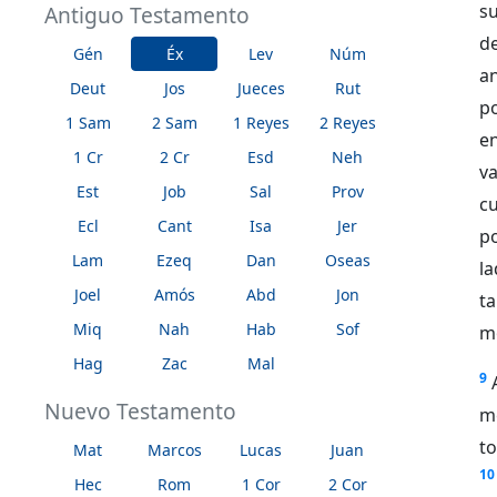
su
Antiguo Testamento
d
Gén
Éx
Lev
Núm
an
Deut
Jos
Jueces
Rut
po
1 Sam
2 Sam
1 Reyes
2 Reyes
en
1 Cr
2 Cr
Esd
Neh
va
Est
Job
Sal
Prov
cu
Ecl
Cant
Isa
Jer
p
Lam
Ezeq
Dan
Oseas
la
Joel
Amós
Abd
Jon
t
Miq
Nah
Hab
Sof
mo
Hag
Zac
Mal
9
Nuevo Testamento
me
t
Mat
Marcos
Lucas
Juan
10
Hec
Rom
1 Cor
2 Cor