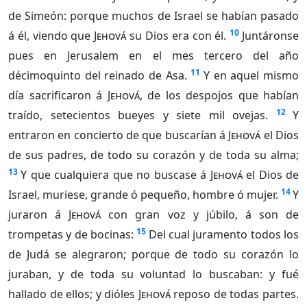
de Simeón: porque muchos de Israel se habían pasado
10
á él, viendo que
Jehová
su Dios era con él.
Juntáronse
pues en Jerusalem en el mes tercero del año
11
décimoquinto del reinado de Asa.
Y en aquel mismo
día sacrificaron á
Jehová
, de los despojos que habían
12
traído, setecientos bueyes y siete mil ovejas.
Y
entraron en concierto de que buscarían á
Jehová
el Dios
de sus padres, de todo su corazón y de toda su alma;
13
Y que cualquiera que no buscase á
Jehová
el Dios de
14
Israel, muriese, grande ó pequeño, hombre ó mujer.
Y
juraron á
Jehová
con gran voz y júbilo, á son de
15
trompetas y de bocinas:
Del cual juramento todos los
de Judá se alegraron; porque de todo su corazón lo
juraban, y de toda su voluntad lo buscaban: y fué
hallado de ellos; y dióles
Jehová
reposo de todas partes.