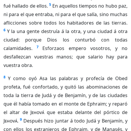
5
fué hallado de ellos.
En aquellos tiempos no hubo paz,
ni para el que entraba, ni para el que salía, sino muchas
aflicciones sobre todos los habitadores de las tierras.
6
Y la una gente destruía á la otra, y una ciudad á otra
ciudad: porque Dios los conturbó con todas
7
calamidades.
Esforzaos empero vosotros, y no
desfallezcan vuestras manos; que salario hay para
vuestra obra.
8
Y como oyó Asa las palabras y profecía de Obed
profeta, fué confortado, y quitó las abominaciones de
toda la tierra de Judá y de Benjamín, y de las ciudades
que él había tomado en el monte de Ephraim; y reparó
el altar de
Jehová
que estaba delante del pórtico de
9
Jehová
.
Después hizo juntar á todo Judá y Benjamín, y
con ellos los extranjeros de Ephraim, y de Manasés, y