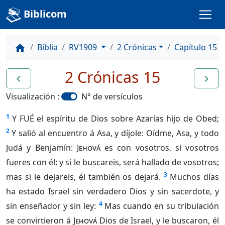
Biblicom
Biblia
RV1909
2 Crónicas
Capítulo 15
home
2 Crónicas 15
navigate_before
navigate_next
Visualización :
N° de versículos
1
Y FUÉ el espíritu de Dios sobre Azarías hijo de Obed;
2
Y salió al encuentro á Asa, y díjole: Oídme, Asa, y todo
Judá y Benjamín:
Jehová
es con vosotros, si vosotros
fueres con él: y si le buscareis, será hallado de vosotros;
3
mas si le dejareis, él también os dejará.
Muchos días
ha estado Israel sin verdadero Dios y sin sacerdote, y
4
sin enseñador y sin ley:
Mas cuando en su tribulación
se convirtieron á
Jehová
Dios de Israel, y le buscaron, él