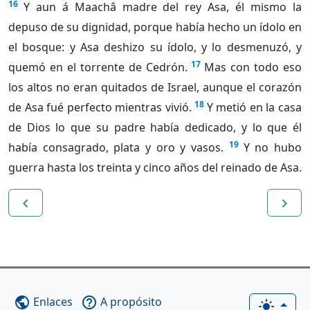
16
Y aun á Maachâ madre del rey Asa, él mismo la
depuso de su dignidad, porque había hecho un ídolo en
el bosque: y Asa deshizo su ídolo, y lo desmenuzó, y
17
quemó en el torrente de Cedrón.
Mas con todo eso
los altos no eran quitados de Israel, aunque el corazón
18
de Asa fué perfecto mientras vivió.
Y metió en la casa
de Dios lo que su padre había dedicado, y lo que él
19
había consagrado, plata y oro y vasos.
Y no hubo
guerra hasta los treinta y cinco años del reinado de Asa.
navigate_before
navigate_next
Enlaces
A propósito
public
help_outline
light_mode