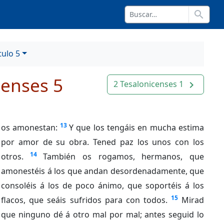
search
tulo 5
censes 5
2 Tesalonicenses 1
navigate_next
13
os amonestan:
Y que los tengáis en mucha estima
por amor de su obra. Tened paz los unos con los
14
otros.
También os rogamos, hermanos, que
amonestéis á los que andan desordenadamente, que
consoléis á los de poco ánimo, que soportéis á los
15
flacos, que seáis sufridos para con todos.
Mirad
que ninguno dé á otro mal por mal; antes seguid lo