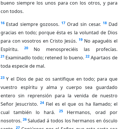
bueno siempre los unos para con los otros, y para
con todos.
16
17
18
Estad siempre gozosos.
Orad sin cesar.
Dad
gracias en todo; porque ésta es la voluntad de Dios
19
para con vosotros en Cristo Jesús.
No apaguéis el
20
Espíritu.
No menospreciéis las profecías.
21
22
Examinadlo todo; retened lo bueno.
Apartaos de
toda especie de mal.
23
Y el Dios de paz os santifique en todo; para que
vuestro espíritu y alma y cuerpo sea guardado
entero sin reprensión para la venida de nuestro
24
Señor Jesucristo.
Fiel es el que os ha llamado; el
25
cual también lo hará.
Hermanos, orad por
26
nosotros.
Saludad á todos los hermanos en ósculo
27
santo.
Conjúroos por el Señor, que esta carta sea