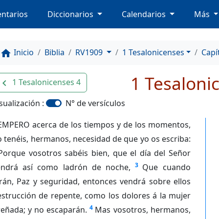
ntarios
Diccionarios
Calendarios
Más
Inicio
Biblia
RV1909
1 Tesalonicenses
Capí
home
1 Tesaloni
1 Tesalonicenses 4
avigate_before
sualización :
N° de versículos
EMPERO acerca de los tiempos y de los momentos,
 tenéis, hermanos, necesidad de que yo os escriba:
Porque vosotros sabéis bien, que el día del Señor
3
endrá así como ladrón de noche,
Que cuando
rán, Paz y seguridad, entonces vendrá sobre ellos
strucción de repente, como los dolores á la mujer
4
reñada; y no escaparán.
Mas vosotros, hermanos,