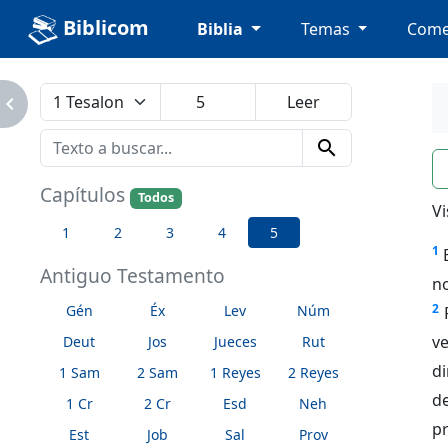
Biblicom
Biblia
Temas
Come
avigate_next
search
n
Capítulos
Todos
Vi
1
2
3
4
5
1
Antiguo Testamento
no
2
Gén
Éx
Lev
Núm
v
Deut
Jos
Jueces
Rut
di
1 Sam
2 Sam
1 Reyes
2 Reyes
de
1 Cr
2 Cr
Esd
Neh
p
Est
Job
Sal
Prov