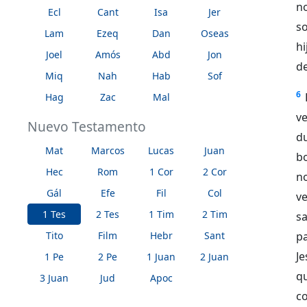
n
Ecl
Cant
Isa
Jer
s
Lam
Ezeq
Dan
Oseas
hi
Joel
Amós
Abd
Jon
de
Miq
Nah
Hab
Sof
6
Hag
Zac
Mal
v
Nuevo Testamento
d
Mat
Marcos
Lucas
Juan
b
Hec
Rom
1 Cor
2 Cor
n
Gál
Efe
Fil
Col
ve
1 Tes
2 Tes
1 Tim
2 Tim
s
Tito
Film
Hebr
Sant
pa
Je
1 Pe
2 Pe
1 Juan
2 Juan
q
3 Juan
Jud
Apoc
co