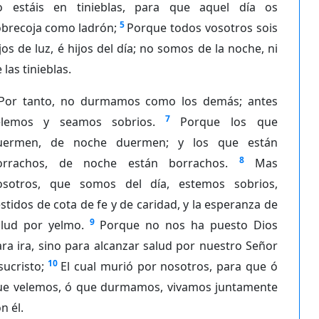
o estáis en tinieblas, para que aquel día os
5
obrecoja como ladrón;
Porque todos vosotros sois
jos de luz, é hijos del día; no somos de la noche, ni
 las tinieblas.
Por tanto, no durmamos como los demás; antes
7
elemos y seamos sobrios.
Porque los que
uermen, de noche duermen; y los que están
8
orrachos, de noche están borrachos.
Mas
osotros, que somos del día, estemos sobrios,
stidos de cota de fe y de caridad, y la esperanza de
9
alud por yelmo.
Porque no nos ha puesto Dios
ra ira, sino para alcanzar salud por nuestro Señor
10
sucristo;
El cual murió por nosotros, para que ó
ue velemos, ó que durmamos, vivamos juntamente
n él.