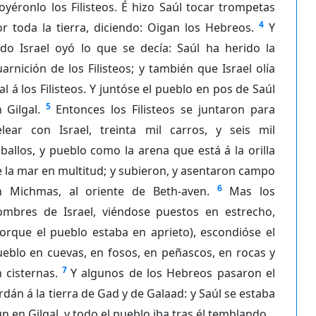
oyéronlo los Filisteos. É hizo Saúl tocar trompetas
4
r toda la tierra, diciendo: Oigan los Hebreos.
Y
odo Israel oyó lo que se decía: Saúl ha herido la
arnición de los Filisteos; y también que Israel olía
l á los Filisteos. Y juntóse el pueblo en pos de Saúl
5
 Gilgal.
Entonces los Filisteos se juntaron para
elear con Israel, treinta mil carros, y seis mil
ballos, y pueblo como la arena que está á la orilla
 la mar en multitud; y subieron, y asentaron campo
6
n Michmas, al oriente de Beth-aven.
Mas los
ombres de Israel, viéndose puestos en estrecho,
orque el pueblo estaba en aprieto), escondióse el
eblo en cuevas, en fosos, en peñascos, en rocas y
7
 cisternas.
Y algunos de los Hebreos pasaron el
rdán á la tierra de Gad y de Galaad: y Saúl se estaba
n en Gilgal, y todo el pueblo iba tras él temblando.