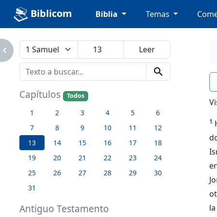
Biblicom
Biblia
Temas
Come
avigate_next
search
n
Capítulos
Todos
Vi
1
2
3
4
5
6
1
7
8
9
10
11
12
do
13
14
15
16
17
18
Is
19
20
21
22
23
24
e
25
26
27
28
29
30
J
31
ot
Antiguo Testamento
la