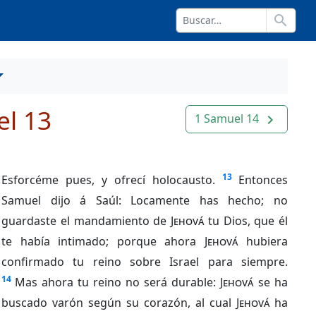
search
l 13
1 Samuel 14
navigate_next
13
Esforcéme pues, y ofrecí holocausto.
Entonces
Samuel dijo á Saúl: Locamente has hecho; no
guardaste el mandamiento de
Jehová
tu Dios, que él
te había intimado; porque ahora
Jehová
hubiera
confirmado tu reino sobre Israel para siempre.
14
Mas ahora tu reino no será durable:
Jehová
se ha
buscado varón según su corazón, al cual
Jehová
ha