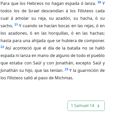
20
Para que los Hebreos no hagan espada ó lanza.
Y
todos los de Israel descendían á los Filisteos cada
cual á amolar su reja, su azadón, su hacha, ó su
21
sacho,
Y cuando se hacían bocas en las rejas, ó en
los azadones, ó en las horquillas, ó en las hachas;
hasta para una ahijada que se hubiera de componer.
22
Así aconteció que el día de la batalla no se halló
espada ni lanza en mano de alguno de todo el pueblo
que estaba con Saúl y con Jonathán, excepto Saúl y
23
Jonathán su hijo, que las tenían.
Y la guarnición de
los Filisteos salió al paso de Michmas.
1 Samuel 14
navigate_next