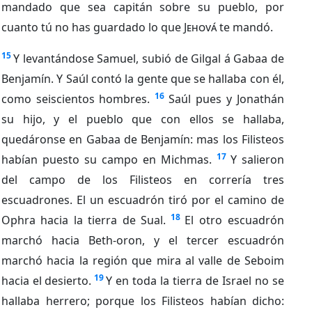
mandado que sea capitán sobre su pueblo, por
cuanto tú no has guardado lo que
Jehová
te mandó.
15
Y levantándose Samuel, subió de Gilgal á Gabaa de
Benjamín. Y Saúl contó la gente que se hallaba con él,
16
como seiscientos hombres.
Saúl pues y Jonathán
su hijo, y el pueblo que con ellos se hallaba,
quedáronse en Gabaa de Benjamín: mas los Filisteos
17
habían puesto su campo en Michmas.
Y salieron
del campo de los Filisteos en correría tres
escuadrones. El un escuadrón tiró por el camino de
18
Ophra hacia la tierra de Sual.
El otro escuadrón
marchó hacia Beth-oron, y el tercer escuadrón
marchó hacia la región que mira al valle de Seboim
19
hacia el desierto.
Y en toda la tierra de Israel no se
hallaba herrero; porque los Filisteos habían dicho: