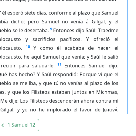
Y él esperó siete días, conforme al plazo que Samuel
abía dicho; pero Samuel no venía á Gilgal, y el
9
eblo se le desertaba.
Entonces dijo Saúl: Traedme
olocausto y sacrificios pacíficos. Y ofreció el
10
olocausto.
Y como él acababa de hacer el
locausto, he aquí Samuel que venía; y Saúl le salió
11
recibir para saludarle.
Entonces Samuel dijo:
Qué has hecho? Y Saúl respondió: Porque vi que el
eblo se me iba, y que tú no venías al plazo de los
as, y que los Filisteos estaban juntos en Michmas,
Me dije: Los Filisteos descenderán ahora contra mí
 Gilgal, y yo no he implorado el favor de
Jehová
.
1 Samuel 12
avigate_before