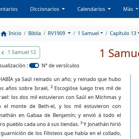
ntarios
Diccionarios
Calendarios
Más
Inicio
Biblia
RV1909
1 Samuel
Capítulo 13
home
1 Samue
1 Samuel 12
avigate_before
sualización :
N° de versículos
HABÍA ya Saúl reinado un año; y reinado que hubo
2
s años sobre Israel,
Escogióse luego tres mil de
rael: los dos mil estuvieron con Saúl en Michmas y
n el monte de Beth-el, y los mil estuvieron con
onathán en Gabaa de Benjamín; y envió á todo el
3
ro pueblo cada uno á sus tiendas.
Y Jonathán hirió
 guarnición de los Filisteos que había en el collado,