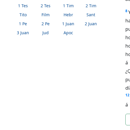
1 Tes
2 Tes
1 Tim
2 Tim
8
Tito
Film
Hebr
Sant
h
1 Pe
2 Pe
1 Juan
2 Juan
pu
3 Juan
Jud
Apoc
h
h
ho
á 
¿
pu
dí
12
á
n