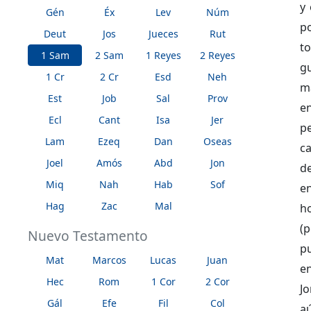
y 
Gén
Éx
Lev
Núm
po
Deut
Jos
Jueces
Rut
t
1 Sam
2 Sam
1 Reyes
2 Reyes
gu
1 Cr
2 Cr
Esd
Neh
ma
Est
Job
Sal
Prov
en
Ecl
Cant
Isa
Jer
p
Lam
Ezeq
Dan
Oseas
ca
Joel
Amós
Abd
Jon
de
Miq
Nah
Hab
Sof
e
Hag
Zac
Mal
h
(p
Nuevo Testamento
pu
Mat
Marcos
Lucas
Juan
en
Hec
Rom
1 Cor
2 Cor
Jo
Gál
Efe
Fil
Col
aú