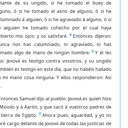
elante de su ungido, si he tomado el buey de
lguno, ó si he tomado el asno de alguno, ó si he
lumniado á alguien, ó si he agraviado á alguno, ó si
e alguien he tomado cohecho por el cual haya
4
bierto mis ojos: y os satisfaré.
Entonces dijeron:
unca nos has calumniado, ni agraviado, ni has
5
omado algo de mano de ningún hombre.
Y él les
jo:
Jehová
es testigo contra vosotros, y su ungido
mbién es testigo en este día, que no habéis hallado
n mi mano cosa ninguna. Y ellos respondieron: Así
.
Entonces Samuel dijo al pueblo:
Jehová
es quien hizo
Moisés y á Aarón, y que sacó á vuestros padres de
7
 tierra de Egipto.
Ahora pues, aguardad, y yo os
aré cargo delante de
Jehová
de todas las justicias de