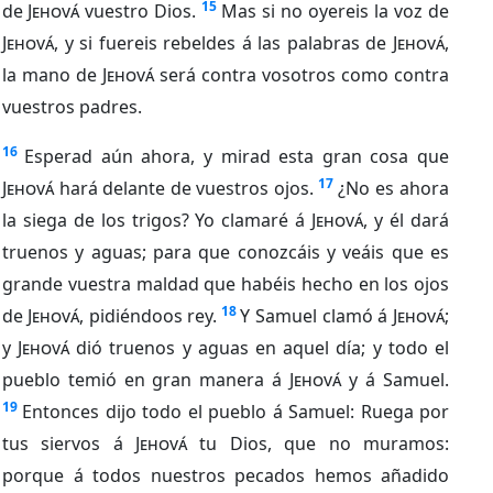
15
de
Jehová
vuestro Dios.
Mas si no oyereis la voz de
Jehová
, y si fuereis rebeldes á las palabras de
Jehová
,
la mano de
Jehová
será contra vosotros como contra
vuestros padres.
16
Esperad aún ahora, y mirad esta gran cosa que
17
Jehová
hará delante de vuestros ojos.
¿No es ahora
la siega de los trigos? Yo clamaré á
Jehová
, y él dará
truenos y aguas; para que conozcáis y veáis que es
grande vuestra maldad que habéis hecho en los ojos
18
de
Jehová
, pidiéndoos rey.
Y Samuel clamó á
Jehová
;
y
Jehová
dió truenos y aguas en aquel día; y todo el
pueblo temió en gran manera á
Jehová
y á Samuel.
19
Entonces dijo todo el pueblo á Samuel: Ruega por
tus siervos á
Jehová
tu Dios, que no muramos:
porque á todos nuestros pecados hemos añadido