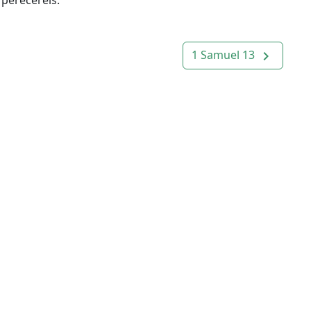
1 Samuel 13
navigate_next
Modo alternar
light_mode