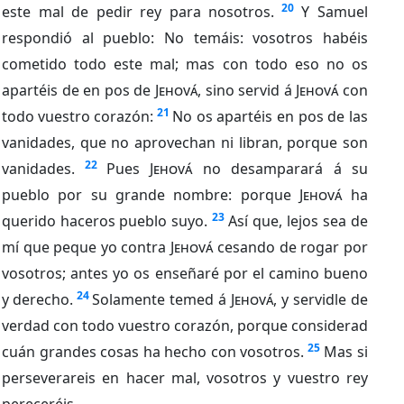
20
este mal de pedir rey para nosotros.
Y Samuel
respondió al pueblo: No temáis: vosotros habéis
cometido todo este mal; mas con todo eso no os
apartéis de en pos de
Jehová
, sino servid á
Jehová
con
21
todo vuestro corazón:
No os apartéis en pos de las
vanidades, que no aprovechan ni libran, porque son
22
vanidades.
Pues
Jehová
no desamparará á su
pueblo por su grande nombre: porque
Jehová
ha
23
querido haceros pueblo suyo.
Así que, lejos sea de
mí que peque yo contra
Jehová
cesando de rogar por
vosotros; antes yo os enseñaré por el camino bueno
24
y derecho.
Solamente temed á
Jehová
, y servidle de
verdad con todo vuestro corazón, porque considerad
25
cuán grandes cosas ha hecho con vosotros.
Mas si
perseverareis en hacer mal, vosotros y vuestro rey
pereceréis.