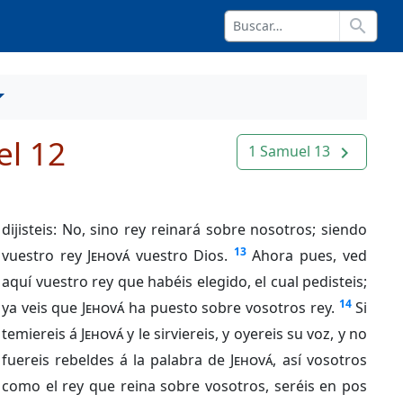
search
l 12
1 Samuel 13
navigate_next
dijisteis: No, sino rey reinará sobre nosotros; siendo
13
vuestro rey
Jehová
vuestro Dios.
Ahora pues, ved
aquí vuestro rey que habéis elegido, el cual pedisteis;
14
ya veis que
Jehová
ha puesto sobre vosotros rey.
Si
temiereis á
Jehová
y le sirviereis, y oyereis su voz, y no
fuereis rebeldes á la palabra de
Jehová
, así vosotros
como el rey que reina sobre vosotros, seréis en pos