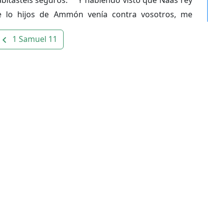
e lo hijos de Ammón venía contra vosotros, me
1 Samuel 11
avigate_before
os