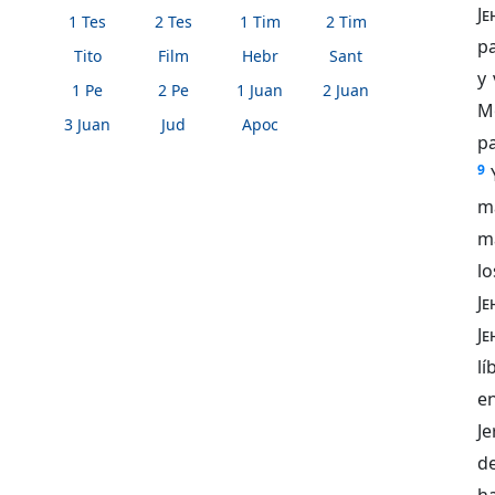
Je
1 Tes
2 Tes
1 Tim
2 Tim
p
Tito
Film
Hebr
Sant
y
1 Pe
2 Pe
1 Juan
2 Juan
M
3 Juan
Jud
Apoc
pa
9
ma
ma
lo
Je
Je
l
en
Je
d
ha