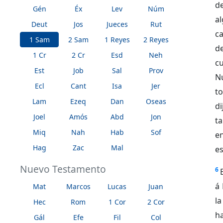
d
Gén
Éx
Lev
Núm
a
Deut
Jos
Jueces
Rut
ca
1 Sam
2 Sam
1 Reyes
2 Reyes
d
1 Cr
2 Cr
Esd
Neh
cu
Est
Job
Sal
Prov
N
Ecl
Cant
Isa
Jer
t
Lam
Ezeq
Dan
Oseas
di
Joel
Amós
Abd
Jon
ta
Miq
Nah
Hab
Sof
e
Hag
Zac
Mal
es
Nuevo Testamento
6
á 
Mat
Marcos
Lucas
Juan
la
Hec
Rom
1 Cor
2 Cor
h
Gál
Efe
Fil
Col