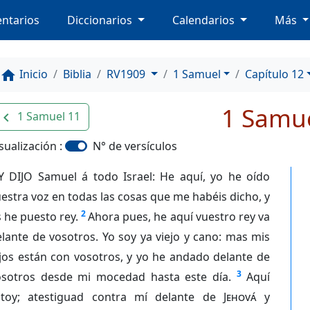
ntarios
Diccionarios
Calendarios
Más
Inicio
Biblia
RV1909
1 Samuel
Capítulo 12
home
1 Samue
1 Samuel 11
avigate_before
sualización :
N° de versículos
Y DIJO Samuel á todo Israel: He aquí, yo he oído
estra voz en todas las cosas que me habéis dicho, y
2
 he puesto rey.
Ahora pues, he aquí vuestro rey va
lante de vosotros. Yo soy ya viejo y cano: mas mis
jos están con vosotros, y yo he andado delante de
3
osotros desde mi mocedad hasta este día.
Aquí
stoy; atestiguad contra mí delante de
Jehová
y