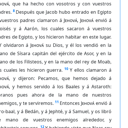
hová
, que ha hecho con vosotros y con vuestros
8
adres.
Después que Jacob hubo entrado en Egipto
 vuestros padres clamaron á
Jehová
,
Jehová
envió á
oisés y á Aarón, los cuales sacaron á vuestros
dres de Egipto, y los hicieron habitar en este lugar.
Y olvidaron á
Jehová
su Dios, y él los vendió en la
no de Sísara capitán del ejército de Asor, y en la
no de los Filisteos, y en la mano del rey de Moab,
10
s cuales les hicieron guerra.
Y ellos clamaron á
hová
, y dijeron: Pecamos, que hemos dejado á
hová
, y hemos servido á los Baales y á Astaroth:
íbranos pues ahora de la mano de nuestros
11
emigos, y te serviremos.
Entonces
Jehová
envió á
ro-baal, y á Bedán, y á Jephté, y á Samuel, y os libró
e mano de vuestros enemigos alrededor, y
12
bitasteis seguros.
Y habiendo visto que Naas rey