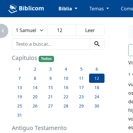
Biblicom
Biblia
Temas
Come
avigate_next
search
n
Capítulos
Todos
Vi
1
2
3
4
5
6
1
7
8
9
10
11
12
vu
13
14
15
16
17
18
os
19
20
21
22
23
24
de
25
26
27
28
29
30
hi
31
v
Antiguo Testamento
e