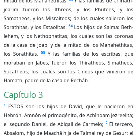
mitad de los Manahethitas.
Y las familias de Chîriath-
jearim fueron los Ithreos, y los Phuteos, y los
Samatheos, y los Misraiteos; de los cuales salieron los
54
Sorathitas, y los Estaolitas.
Los hijos de Salma: Beth-
lehem, y los Nethophatitas, los cuales son las coronas
de la casa de Joab, y de la mitad de los Manahethitas,
55
los Sorathitas.
Y las familias de los escribas, que
moraban en Jabes, fueron los Thiratheos, Simatheos,
Sucatheos; los cuales son los Cineos que vinieron de
Hamath, padre de la casa de Rechâb.
Capítulo 3
1
ÉSTOS son los hijos de David, que le nacieron en
Hebrón: Amnón el primogénito, de Achînoam Jezreelita;
2
el segundo Daniel, de Abigail de Carmelo;
El tercero,
Absalom, hijo de Maachâ hija de Talmai rey de Gesur; el