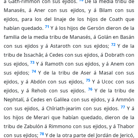
á Gath-rimmón con sus ejidos.
De la media tribu de
Manasés, á Aner con sus ejidos, y á Bilam con sus
ejidos, para los del linaje de los hijos de Coath que
71
habían quedado.
Y á los hijos de Gersón dieron de la
familia de la media tribu de Manasés, á Golán en Basán
72
con sus ejidos y á Astaroth con sus ejidos;
Y de la
tribu de Issachâr, á Cedes con sus ejidos, á Dobrath con
73
sus ejidos,
Y á Ramoth con sus ejidos, y á Anem con
74
sus ejidos;
Y de la tribu de Aser á Masal con sus
75
ejidos, y á Abdón con sus ejidos,
Y á Ucoc con sus
76
ejidos, y á Rehob con sus ejidos.
Y de la tribu de
Nephtalí, á Cedes en Galilea con sus ejidos, y á Ammón
77
con sus ejidos, á Chîriath-jearim con sus ejidos.
Y á
los hijos de Merari que habían quedado, dieron de la
tribu de Zabulón á Rimmono con sus ejidos, y á Thabor
78
con sus ejidos;
Y de la otra parte del Jordán de Jericó,