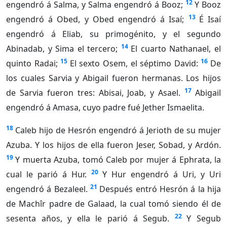
12
engendró á Salma, y Salma engendró á Booz;
Y Booz
13
engendró á Obed, y Obed engendró á Isaí;
É Isaí
engendró á Eliab, su primogénito, y el segundo
14
Abinadab, y Sima el tercero;
El cuarto Nathanael, el
15
16
quinto Radai;
El sexto Osem, el séptimo David:
De
los cuales Sarvia y Abigail fueron hermanas. Los hijos
17
de Sarvia fueron tres: Abisai, Joab, y Asael.
Abigail
engendró á Amasa, cuyo padre fué Jether Ismaelita.
18
Caleb hijo de Hesrón engendró á Jerioth de su mujer
Azuba. Y los hijos de ella fueron Jeser, Sobad, y Ardón.
19
Y muerta Azuba, tomó Caleb por mujer á Ephrata, la
20
cual le parió á Hur.
Y Hur engendró á Uri, y Uri
21
engendró á Bezaleel.
Después entró Hesrón á la hija
de Machîr padre de Galaad, la cual tomó siendo él de
22
sesenta años, y ella le parió á Segub.
Y Segub