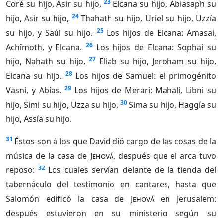
23
Coré su hijo, Asir su hijo,
Elcana su hijo, Abiasaph su
24
hijo, Asir su hijo,
Thahath su hijo, Uriel su hijo, Uzzía
25
su hijo, y Saúl su hijo.
Los hijos de Elcana: Amasai,
26
Achîmoth, y Elcana.
Los hijos de Elcana: Sophai su
27
hijo, Nahath su hijo,
Eliab su hijo, Jeroham su hijo,
28
Elcana su hijo.
Los hijos de Samuel: el primogénito
29
Vasni, y Abías.
Los hijos de Merari: Mahali, Libni su
30
hijo, Simi su hijo, Uzza su hijo,
Sima su hijo, Haggía su
hijo, Assía su hijo.
31
Éstos son á los que David dió cargo de las cosas de la
música de la casa de
Jehová
, después que el arca tuvo
32
reposo:
Los cuales servían delante de la tienda del
tabernáculo del testimonio en cantares, hasta que
Salomón edificó la casa de
Jehová
en Jerusalem:
después estuvieron en su ministerio según su