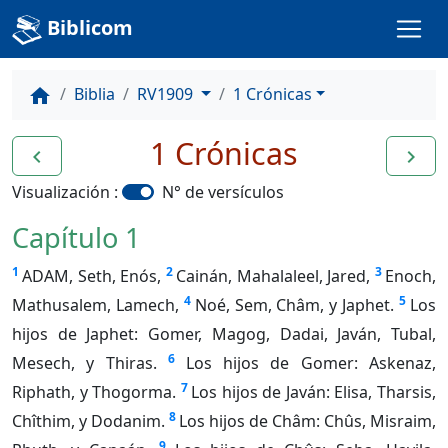
Biblicom
Biblia
RV1909
1 Crónicas
home
1 Crónicas
navigate_before
navigate_next
Visualización :
N° de versículos
Capítulo 1
1
2
3
ADAM, Seth, Enós,
Cainán, Mahalaleel, Jared,
Enoch,
4
5
Mathusalem, Lamech,
Noé, Sem, Châm, y Japhet.
Los
hijos de Japhet: Gomer, Magog, Dadai, Javán, Tubal,
6
Mesech, y Thiras.
Los hijos de Gomer: Askenaz,
7
Riphath, y Thogorma.
Los hijos de Javán: Elisa, Tharsis,
8
Chîthim, y Dodanim.
Los hijos de Châm: Chûs, Misraim,
9