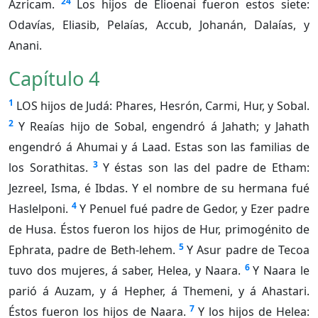
24
Azricam.
Los hijos de Elioenai fueron estos siete:
Odavías, Eliasib, Pelaías, Accub, Johanán, Dalaías, y
Anani.
Capítulo 4
1
LOS hijos de Judá: Phares, Hesrón, Carmi, Hur, y Sobal.
2
Y Reaías hijo de Sobal, engendró á Jahath; y Jahath
engendró á Ahumai y á Laad. Estas son las familias de
3
los Sorathitas.
Y éstas son las del padre de Etham:
Jezreel, Isma, é Ibdas. Y el nombre de su hermana fué
4
Haslelponi.
Y Penuel fué padre de Gedor, y Ezer padre
de Husa. Éstos fueron los hijos de Hur, primogénito de
5
Ephrata, padre de Beth-lehem.
Y Asur padre de Tecoa
6
tuvo dos mujeres, á saber, Helea, y Naara.
Y Naara le
parió á Auzam, y á Hepher, á Themeni, y á Ahastari.
7
Éstos fueron los hijos de Naara.
Y los hijos de Helea: