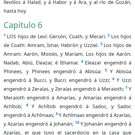
llevólos á Halad, y á Habor y á Ara, y al río de Gozán,
hasta hoy.
Capítulo 6
1
2
LOS hijos de Leví: Gersón, Coath, y Merari.
Los hijos
3
de Coath: Amram, Ishar, Hebrón y Uzziel.
Los hijos de
Amram: Aarón, Moisés, y Mariam. Los hijos de Aarón:
4
Nadab, Abiú, Eleazar, é Ithamar.
Eleazar engendró á
5
Phinees, y Phinees engendró á Abisúa:
Y Abisúa
6
engendró á Bucci, y Bucci engendró á Uzzi;
Y Uzzi
7
engendró á Zeraías, y Zeraías engendró á Meraioth;
Y
Meraioth engendró á Amarías, y Amarías engendró á
8
Achîtob;
Y Achîtob engendró á Sadoc, y Sadoc
9
engendró á Achîmaas;
Y Achîmaas engendró á Azarías,
10
y Azarías engendró á Johanán;
Y Johanán engendró á
Azarías, el que tuvo el sacerdocio en la casa que