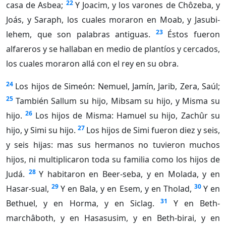
22
casa de Asbea;
Y Joacim, y los varones de Chôzeba, y
Joás, y Saraph, los cuales moraron en Moab, y Jasubi-
23
lehem, que son palabras antiguas.
Éstos fueron
alfareros y se hallaban en medio de plantíos y cercados,
los cuales moraron allá con el rey en su obra.
24
Los hijos de Simeón: Nemuel, Jamín, Jarib, Zera, Saúl;
25
También Sallum su hijo, Mibsam su hijo, y Misma su
26
hijo.
Los hijos de Misma: Hamuel su hijo, Zachûr su
27
hijo, y Simi su hijo.
Los hijos de Simi fueron diez y seis,
y seis hijas: mas sus hermanos no tuvieron muchos
hijos, ni multiplicaron toda su familia como los hijos de
28
Judá.
Y habitaron en Beer-seba, y en Molada, y en
29
30
Hasar-sual,
Y en Bala, y en Esem, y en Tholad,
Y en
31
Bethuel, y en Horma, y en Siclag.
Y en Beth-
marchâboth, y en Hasasusim, y en Beth-birai, y en