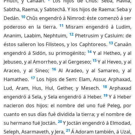
Phuth, y Canaán.
Los hijos de Chûs: Seba, Havila,
Sabtha, Raema, y Sabtechâ. Y los hijos de Raema: Seba y
10
Dedán.
Chûs engendró á Nimrod: éste comenzó á ser
11
poderoso en la tierra.
Misram engendró á Ludim,
12
Ananim, Laabim, Nephtuim,
Phetrusim y Casluim: de
13
éstos salieron los Filisteos, y los Caphtoreos.
Canaán
14
engendró á Sidón, su primogénito;
Y al Hetheo, y al
15
Jebuseo, y al Amorrheo, y al Gergeseo;
Y al Heveo, y al
16
Araceo, y al Sineo;
Al Aradeo, y al Samareo, y al
17
Hamatheo.
Los hijos de Sem: Elam, Assur, Arphaxad,
18
Lud, Aram, Hus, Hul, Gether, y Mesech.
Arphaxad
19
engendró á Sela, y Sela engendró á Heber.
Y á Heber
nacieron dos hijos: el nombre del uno fué Peleg, por
cuanto en sus días fué dividida la tierra; y el nombre de
20
su hermano fué Joctán.
Y Joctán engendró á Elmodad,
21
Seleph, Asarmaveth, y Jera,
Á Adoram también, á Uzal,