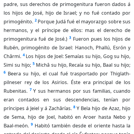
padre, sus derechos de primogenitura fueron dados á
los hijos de José, hijo de Israel; y no fué contado por
2
primogénito.
Porque Judá fué el mayorazgo sobre sus
hermanos, y el príncipe de ellos: mas el derecho de
3
primogenitura fué de José.)
Fueron pues los hijos de
Rubén, primogénito de Israel: Hanoch, Phallú, Esrón y
4
Chârmi.
Los hijos de Joel: Semaías su hijo, Gog su hijo,
5
Simi su hijo;
Michâ su hijo, Recaía su hijo, Baal su hijo;
6
Beera su hijo, el cual fué trasportado por Thiglath-
pilneser rey de los Asirios. Éste era principal de los
7
Rubenitas.
Y sus hermanos por sus familias, cuando
eran contados en sus descendencias, tenían por
8
príncipes á Jeiel y á Zachârías.
Y Bela hijo de Azaz, hijo
de Sema, hijo de Joel, habitó en Aroer hasta Nebo y
9
Baal-meón.
Habitó también desde el oriente hasta la