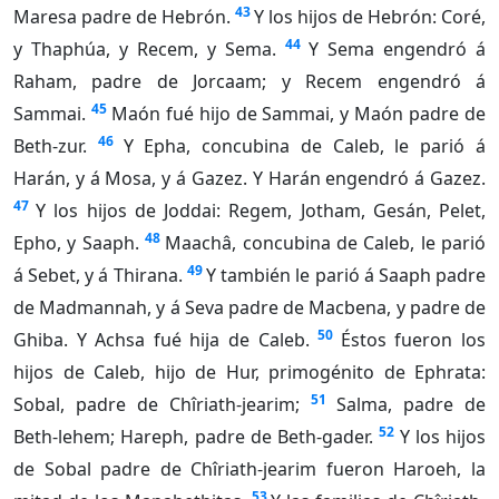
43
Maresa padre de Hebrón.
Y los hijos de Hebrón: Coré,
44
y Thaphúa, y Recem, y Sema.
Y Sema engendró á
Raham, padre de Jorcaam; y Recem engendró á
45
Sammai.
Maón fué hijo de Sammai, y Maón padre de
46
Beth-zur.
Y Epha, concubina de Caleb, le parió á
Harán, y á Mosa, y á Gazez. Y Harán engendró á Gazez.
47
Y los hijos de Joddai: Regem, Jotham, Gesán, Pelet,
48
Epho, y Saaph.
Maachâ, concubina de Caleb, le parió
49
á Sebet, y á Thirana.
Y también le parió á Saaph padre
de Madmannah, y á Seva padre de Macbena, y padre de
50
Ghiba. Y Achsa fué hija de Caleb.
Éstos fueron los
hijos de Caleb, hijo de Hur, primogénito de Ephrata:
51
Sobal, padre de Chîriath-jearim;
Salma, padre de
52
Beth-lehem; Hareph, padre de Beth-gader.
Y los hijos
de Sobal padre de Chîriath-jearim fueron Haroeh, la
53