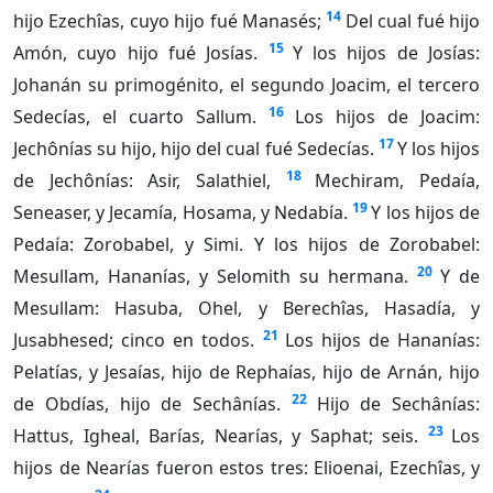
14
hijo Ezechîas, cuyo hijo fué Manasés;
Del cual fué hijo
15
Amón, cuyo hijo fué Josías.
Y los hijos de Josías:
Johanán su primogénito, el segundo Joacim, el tercero
16
Sedecías, el cuarto Sallum.
Los hijos de Joacim:
17
Jechônías su hijo, hijo del cual fué Sedecías.
Y los hijos
18
de Jechônías: Asir, Salathiel,
Mechiram, Pedaía,
19
Seneaser, y Jecamía, Hosama, y Nedabía.
Y los hijos de
Pedaía: Zorobabel, y Simi. Y los hijos de Zorobabel:
20
Mesullam, Hananías, y Selomith su hermana.
Y de
Mesullam: Hasuba, Ohel, y Berechîas, Hasadía, y
21
Jusabhesed; cinco en todos.
Los hijos de Hananías:
Pelatías, y Jesaías, hijo de Rephaías, hijo de Arnán, hijo
22
de Obdías, hijo de Sechânías.
Hijo de Sechânías:
23
Hattus, Igheal, Barías, Nearías, y Saphat; seis.
Los
hijos de Nearías fueron estos tres: Elioenai, Ezechîas, y