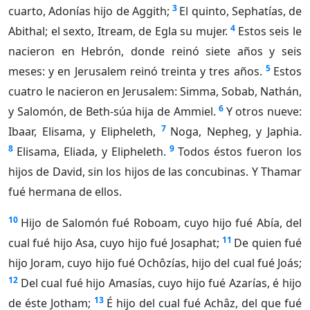
3
cuarto, Adonías hijo de Aggith;
El quinto, Sephatías, de
4
Abithal; el sexto, Itream, de Egla su mujer.
Estos seis le
nacieron en Hebrón, donde reinó siete años y seis
5
meses: y en Jerusalem reinó treinta y tres años.
Estos
cuatro le nacieron en Jerusalem: Simma, Sobab, Nathán,
6
y Salomón, de Beth-súa hija de Ammiel.
Y otros nueve:
7
Ibaar, Elisama, y Elipheleth,
Noga, Nepheg, y Japhia.
8
9
Elisama, Eliada, y Elipheleth.
Todos éstos fueron los
hijos de David, sin los hijos de las concubinas. Y Thamar
fué hermana de ellos.
10
Hijo de Salomón fué Roboam, cuyo hijo fué Abía, del
11
cual fué hijo Asa, cuyo hijo fué Josaphat;
De quien fué
hijo Joram, cuyo hijo fué Ochôzías, hijo del cual fué Joás;
12
Del cual fué hijo Amasías, cuyo hijo fué Azarías, é hijo
13
de éste Jotham;
É hijo del cual fué Achâz, del que fué