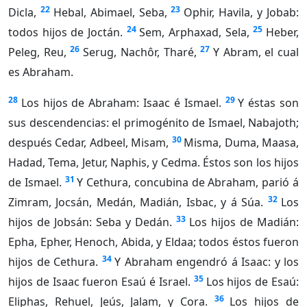
22
23
Dicla,
Hebal, Abimael, Seba,
Ophir, Havila, y Jobab:
24
25
todos hijos de Joctán.
Sem, Arphaxad, Sela,
Heber,
26
27
Peleg, Reu,
Serug, Nachôr, Tharé,
Y Abram, el cual
es Abraham.
28
29
Los hijos de Abraham: Isaac é Ismael.
Y éstas son
sus descendencias: el primogénito de Ismael, Nabajoth;
30
después Cedar, Adbeel, Misam,
Misma, Duma, Maasa,
Hadad, Tema, Jetur, Naphis, y Cedma. Éstos son los hijos
31
de Ismael.
Y Cethura, concubina de Abraham, parió á
32
Zimram, Jocsán, Medán, Madián, Isbac, y á Súa.
Los
33
hijos de Jobsán: Seba y Dedán.
Los hijos de Madián:
Epha, Epher, Henoch, Abida, y Eldaa; todos éstos fueron
34
hijos de Cethura.
Y Abraham engendró á Isaac: y los
35
hijos de Isaac fueron Esaú é Israel.
Los hijos de Esaú:
36
Eliphas, Rehuel, Jeús, Jalam, y Cora.
Los hijos de