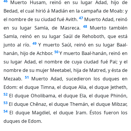
46
Muerto Husam, reinó en su lugar Adad, hijo de
Bedad, el cual hirió á Madián en la campaña de Moab: y
47
el nombre de su ciudad fué Avith.
Muerto Adad, reinó
48
en su lugar Samla, de Masreca.
Muerto también
Samla, reinó en su lugar Saúl de Rehoboth, que está
49
junto al río.
Y muerto Saúl, reinó en su lugar Baal-
50
hanán, hijo de Achbor.
Y muerto Baal-hanán, reinó en
su lugar Adad, el nombre de cuya ciudad fué Pai; y el
nombre de su mujer Meetabel, hija de Matred, y ésta de
51
Mezaab.
Muerto Adad, sucedieron los duques en
Edom: el duque Timna, el duque Alia, el duque Jetheth,
52
El duque Oholibama, el duque Ela, el duque Phinón,
53
El duque Chênaz, el duque Themán, el duque Mibzar,
54
El duque Magdiel, el duque Iram. Éstos fueron los
duques de Edom.