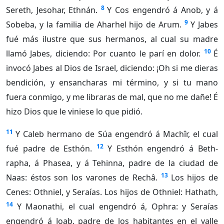
8
Sereth, Jesohar, Ethnán.
Y Cos engendró á Anob, y á
9
Sobeba, y la familia de Aharhel hijo de Arum.
Y Jabes
fué más ilustre que sus hermanos, al cual su madre
10
llamó Jabes, diciendo: Por cuanto le parí en dolor.
É
invocó Jabes al Dios de Israel, diciendo: ¡Oh si me dieras
bendición, y ensancharas mi término, y si tu mano
fuera conmigo, y me libraras de mal, que no me dañe! É
hizo Dios que le viniese lo que pidió.
11
Y Caleb hermano de Súa engendró á Machîr, el cual
12
fué padre de Esthón.
Y Esthón engendró á Beth-
rapha, á Phasea, y á Tehinna, padre de la ciudad de
13
Naas: éstos son los varones de Rechâ.
Los hijos de
Cenes: Othniel, y Seraías. Los hijos de Othniel: Hathath,
14
Y Maonathi, el cual engendró á, Ophra: y Seraías
engendró á Joab, padre de los habitantes en el valle