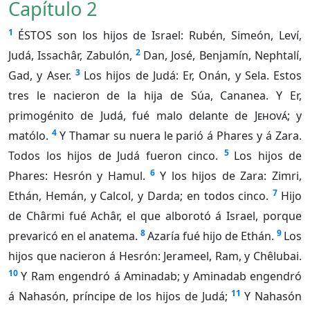
Capítulo 2
1
ÉSTOS son los hijos de Israel: Rubén, Simeón, Leví,
2
Judá, Issachâr, Zabulón,
Dan, José, Benjamín, Nephtalí,
3
Gad, y Aser.
Los hijos de Judá: Er, Onán, y Sela. Estos
tres le nacieron de la hija de Súa, Cananea. Y Er,
primogénito de Judá, fué malo delante de
Jehová
; y
4
matólo.
Y Thamar su nuera le parió á Phares y á Zara.
5
Todos los hijos de Judá fueron cinco.
Los hijos de
6
Phares: Hesrón y Hamul.
Y los hijos de Zara: Zimri,
7
Ethán, Hemán, y Calcol, y Darda; en todos cinco.
Hijo
de Chârmi fué Achâr, el que alborotó á Israel, porque
8
9
prevaricó en el anatema.
Azaría fué hijo de Ethán.
Los
hijos que nacieron á Hesrón: Jerameel, Ram, y Chêlubai.
10
Y Ram engendró á Aminadab; y Aminadab engendró
11
á Nahasón, príncipe de los hijos de Judá;
Y Nahasón