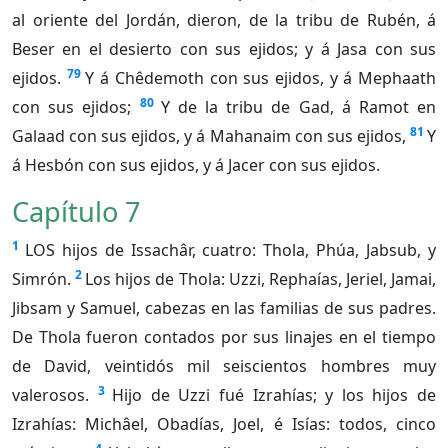
al oriente del Jordán, dieron, de la tribu de Rubén, á
Beser en el desierto con sus ejidos; y á Jasa con sus
79
ejidos.
Y á Chêdemoth con sus ejidos, y á Mephaath
80
con sus ejidos;
Y de la tribu de Gad, á Ramot en
81
Galaad con sus ejidos, y á Mahanaim con sus ejidos,
Y
á Hesbón con sus ejidos, y á Jacer con sus ejidos.
Capítulo 7
1
LOS hijos de Issachâr, cuatro: Thola, Phúa, Jabsub, y
2
Simrón.
Los hijos de Thola: Uzzi, Rephaías, Jeriel, Jamai,
Jibsam y Samuel, cabezas en las familias de sus padres.
De Thola fueron contados por sus linajes en el tiempo
de David, veintidós mil seiscientos hombres muy
3
valerosos.
Hijo de Uzzi fué Izrahías; y los hijos de
Izrahías: Michâel, Obadías, Joel, é Isías: todos, cinco