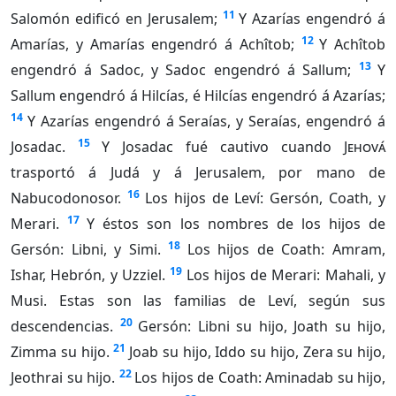
11
Salomón edificó en Jerusalem;
Y Azarías engendró á
12
Amarías, y Amarías engendró á Achîtob;
Y Achîtob
13
engendró á Sadoc, y Sadoc engendró á Sallum;
Y
Sallum engendró á Hilcías, é Hilcías engendró á Azarías;
14
Y Azarías engendró á Seraías, y Seraías, engendró á
15
Josadac.
Y Josadac fué cautivo cuando
Jehová
trasportó á Judá y á Jerusalem, por mano de
16
Nabucodonosor.
Los hijos de Leví: Gersón, Coath, y
17
Merari.
Y éstos son los nombres de los hijos de
18
Gersón: Libni, y Simi.
Los hijos de Coath: Amram,
19
Ishar, Hebrón, y Uzziel.
Los hijos de Merari: Mahali, y
Musi. Estas son las familias de Leví, según sus
20
descendencias.
Gersón: Libni su hijo, Joath su hijo,
21
Zimma su hijo.
Joab su hijo, Iddo su hijo, Zera su hijo,
22
Jeothrai su hijo.
Los hijos de Coath: Aminadab su hijo,