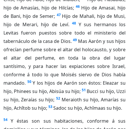
46
hijo de Amasías, hijo de Hilcías;
Hijo de Amasai, hijo
47
de Bani, hijo de Semer;
Hijo de Mahali, hijo de Musi,
48
hijo de Merari, hijo de Leví.
Y sus hermanos los
Levitas fueron puestos sobre todo el ministerio del
49
tabernáculo de la casa de Dios.
Mas Aarón y sus hijos
ofrecían perfume sobre el altar del holocausto, y sobre
el altar del perfume, en toda la obra del lugar
santísimo, y para hacer las expiaciones sobre Israel,
conforme á todo lo que Moisés siervo de Dios había
50
mandado.
Y los hijos de Aarón son éstos: Eleazar su
51
hijo, Phinees su hijo, Abisúa su hijo;
Bucci su hijo, Uzzi
52
su hijo, Zeraías su hijo;
Meraioth su hijo, Amarías su
53
hijo, Achîtob su hijo;
Sadoc su hijo, Achîmaas su hijo.
54
Y éstas son sus habitaciones, conforme á sus