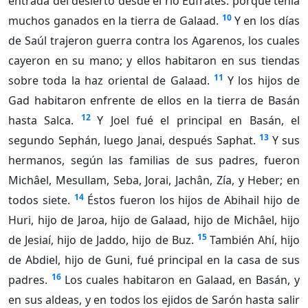
entrada del desierto desde el río Éufrates: porque tenía
10
muchos ganados en la tierra de Galaad.
Y en los días
de Saúl trajeron guerra contra los Agarenos, los cuales
cayeron en su mano; y ellos habitaron en sus tiendas
11
sobre toda la haz oriental de Galaad.
Y los hijos de
Gad habitaron enfrente de ellos en la tierra de Basán
12
hasta Salca.
Y Joel fué el principal en Basán, el
13
segundo Sephán, luego Janai, después Saphat.
Y sus
hermanos, según las familias de sus padres, fueron
Michâel, Mesullam, Seba, Jorai, Jachân, Zía, y Heber; en
14
todos siete.
Éstos fueron los hijos de Abihail hijo de
Huri, hijo de Jaroa, hijo de Galaad, hijo de Michâel, hijo
15
de Jesiaí, hijo de Jaddo, hijo de Buz.
También Ahí, hijo
de Abdiel, hijo de Guni, fué principal en la casa de sus
16
padres.
Los cuales habitaron en Galaad, en Basán, y
en sus aldeas, y en todos los ejidos de Sarón hasta salir