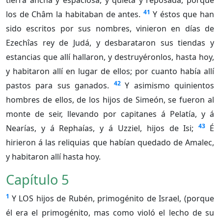
tierra ancha y espaciosa, y quieta y reposada, porque
41
los de Châm la habitaban de antes.
Y éstos que han
sido escritos por sus nombres, vinieron en días de
Ezechîas rey de Judá, y desbarataron sus tiendas y
estancias que allí hallaron, y destruyéronlos, hasta hoy,
y habitaron allí en lugar de ellos; por cuanto había allí
42
pastos para sus ganados.
Y asimismo quinientos
hombres de ellos, de los hijos de Simeón, se fueron al
monte de seir, llevando por capitanes á Pelatía, y á
43
Nearías, y á Rephaías, y á Uzziel, hijos de Isi;
É
hirieron á las reliquias que habían quedado de Amalec,
y habitaron allí hasta hoy.
Capítulo 5
1
Y LOS hijos de Rubén, primogénito de Israel, (porque
él era el primogénito, mas como violó el lecho de su