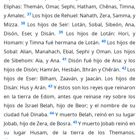
Eliphas: Themán, Omar, Sephi, Hatham, Chênas, Timna,
37
y Amalec.
Los hijos de Rehuel: Nahath, Zera, Samma, y
38
Mizza.
Los hijos de Seir: Lotán, Sobal, Sibeón, Ana,
39
Disón, Eser, y Disán.
Los hijos de Lotán: Hori, y
40
Homam: y Timna fué hermana de Lotán.
Los hijos de
Sobal: Alian, Manahach, Ebal, Sephi y Oman. Los hijos
41
de Sibehom: Aia, y Ana.
Disón fué hijo de Ana: y los
42
hijos de Disón; Hamrán, Hesbán, Ithrán y Chêrán.
Los
hijos de Eser: Bilham, Zaaván, y Jaacán. Los hijos de
43
Disán: Hus y Arán.
Y éstos son los reyes que reinaron
en la tierra de Edom, antes que reinase rey sobre los
hijos de Israel Belah, hijo de Beor; y el nombre de su
44
ciudad fué Dinaba.
Y muerto Belah, reinó en su lugar
45
Jobab, hijo de Zera, de Bosra.
Y muerto Jobab reinó en
su lugar Husam, de la tierra de los Themanos.