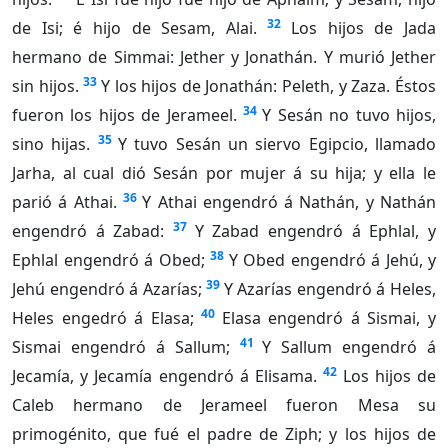
32
de Isi; é hijo de Sesam, Alai.
Los hijos de Jada
hermano de Simmai: Jether y Jonathán. Y murió Jether
33
sin hijos.
Y los hijos de Jonathán: Peleth, y Zaza. Éstos
34
fueron los hijos de Jerameel.
Y Sesán no tuvo hijos,
35
sino hijas.
Y tuvo Sesán un siervo Egipcio, llamado
Jarha, al cual dió Sesán por mujer á su hija; y ella le
36
parió á Athai.
Y Athai engendró á Nathán, y Nathán
37
engendró á Zabad:
Y Zabad engendró á Ephlal, y
38
Ephlal engendró á Obed;
Y Obed engendró á Jehú, y
39
Jehú engendró á Azarías;
Y Azarías engendró á Heles,
40
Heles engedró á Elasa;
Elasa engendró á Sismai, y
41
Sismai engendró á Sallum;
Y Sallum engendró á
42
Jecamía, y Jecamía engendró á Elisama.
Los hijos de
Caleb hermano de Jerameel fueron Mesa su
primogénito, que fué el padre de Ziph; y los hijos de