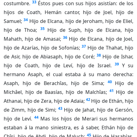
33
costumbre.
Éstos pues con sus hijos asistían: de los
hijos de Coath, Hemán cantor, hijo de Joel, hijo de
34
Samuel;
Hijo de Elcana, hijo de Jeroham, hijo de Eliel,
35
hijo de Thoa;
Hijo de Suph, hijo de Elcana, hijo
36
Mahath, hijo de Amasai;
Hijo de Elcana, hijo de Joel,
37
hijo de Azarías, hijo de Sofonías;
Hijo de Thahat, hijo
38
de Asir, hijo de Abiasaph, hijo de Coré;
Hijo de Ishar,
39
hijo de Coath, hijo de Leví, hijo de Israel.
Y su
hermano Asaph, el cual estaba á su mano derecha:
40
Asaph, hijo de Berachîas, hijo de Sima;
Hijo de
41
Michâel, hijo de Baasías, hijo de Malchîas;
Hijo de
42
Athanai, hijo de Zera, hijo de Adaia;
Hijo de Ethán, hijo
43
de Zimm, hijo de Simi;
Hijo de Jahat, hijo de Gersón,
44
hijo de Leví.
Mas los hijos de Merari sus hermanos
estaban á la mano siniestra, es á saber, Ethán hijo de
45
Chîsi, hijo de Abdi, hijo de Maluch;
Hijo de Hasabías,