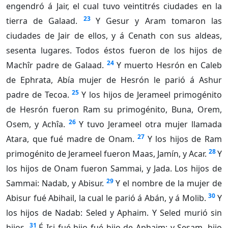
engendró á Jair, el cual tuvo veintitrés ciudades en la
23
tierra de Galaad.
Y Gesur y Aram tomaron las
ciudades de Jair de ellos, y á Cenath con sus aldeas,
sesenta lugares. Todos éstos fueron de los hijos de
24
Machîr padre de Galaad.
Y muerto Hesrón en Caleb
de Ephrata, Abía mujer de Hesrón le parió á Ashur
25
padre de Tecoa.
Y los hijos de Jerameel primogénito
de Hesrón fueron Ram su primogénito, Buna, Orem,
26
Osem, y Achîa.
Y tuvo Jerameel otra mujer llamada
27
Atara, que fué madre de Onam.
Y los hijos de Ram
28
primogénito de Jerameel fueron Maas, Jamín, y Acar.
Y
los hijos de Onam fueron Sammai, y Jada. Los hijos de
29
Sammai: Nadab, y Abisur.
Y el nombre de la mujer de
30
Abisur fué Abihail, la cual le parió á Abán, y á Molib.
Y
los hijos de Nadab: Seled y Aphaim. Y Seled murió sin
31
hijos.
É Isi fué hijo fué hijo de Aphaim; y Sesam, hijo