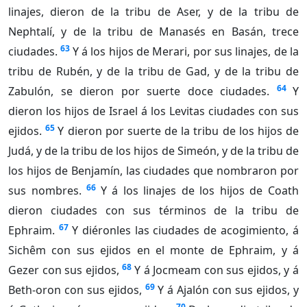
linajes, dieron de la tribu de Aser, y de la tribu de
Nephtalí, y de la tribu de Manasés en Basán, trece
63
ciudades.
Y á los hijos de Merari, por sus linajes, de la
tribu de Rubén, y de la tribu de Gad, y de la tribu de
64
Zabulón, se dieron por suerte doce ciudades.
Y
dieron los hijos de Israel á los Levitas ciudades con sus
65
ejidos.
Y dieron por suerte de la tribu de los hijos de
Judá, y de la tribu de los hijos de Simeón, y de la tribu de
los hijos de Benjamín, las ciudades que nombraron por
66
sus nombres.
Y á los linajes de los hijos de Coath
dieron ciudades con sus términos de la tribu de
67
Ephraim.
Y diéronles las ciudades de acogimiento, á
Sichêm con sus ejidos en el monte de Ephraim, y á
68
Gezer con sus ejidos,
Y á Jocmeam con sus ejidos, y á
69
Beth-oron con sus ejidos,
Y á Ajalón con sus ejidos, y
70