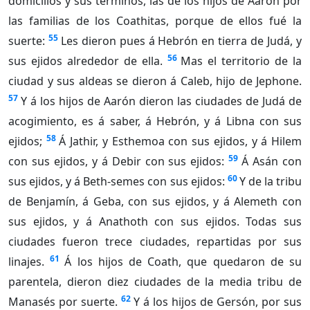
domicilios y sus términos, las de los hijos de Aarón por
las familias de los Coathitas, porque de ellos fué la
55
suerte:
Les dieron pues á Hebrón en tierra de Judá, y
56
sus ejidos alrededor de ella.
Mas el territorio de la
ciudad y sus aldeas se dieron á Caleb, hijo de Jephone.
57
Y á los hijos de Aarón dieron las ciudades de Judá de
acogimiento, es á saber, á Hebrón, y á Libna con sus
58
ejidos;
Á Jathir, y Esthemoa con sus ejidos, y á Hilem
59
con sus ejidos, y á Debir con sus ejidos:
Á Asán con
60
sus ejidos, y á Beth-semes con sus ejidos:
Y de la tribu
de Benjamín, á Geba, con sus ejidos, y á Alemeth con
sus ejidos, y á Anathoth con sus ejidos. Todas sus
ciudades fueron trece ciudades, repartidas por sus
61
linajes.
Á los hijos de Coath, que quedaron de su
parentela, dieron diez ciudades de la media tribu de
62
Manasés por suerte.
Y á los hijos de Gersón, por sus