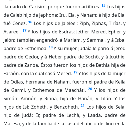
15
llamado de Carisim, porque fueron artífices.
Los hijos
de Caleb hijo de Jephone: Iru, Ela, y Naham; é hijo de Ela,
16
fué Cenez.
Los hijos de Jaleleel: Ziph, Ziphas, Tirías, y
17
Asareel.
Y los hijos de Esdras: Jether, Mered, Epher, y
Jalón: también engendró á Mariam, y Sammai, y á Isba,
18
padre de Esthemoa.
Y su mujer Judaía le parió á Jered
padre de Gedor, y á Heber padre de Sochô, y á Icuthiel
padre de Zanoa. Éstos fueron los hijos de Bethia hija de
19
Faraón, con la cual casó Mered.
Y los hijos de la mujer
de Odías, hermana de Naham, fueron el padre de Keila
20
de Garmi, y Esthemoa de Maachâti.
Y los hijos de
Simón: Amnón, y Rinna, hijo de Hanán, y Tilón. Y los
21
hijos de Isi: Zoheth, y Benzoheth.
Los hijos de Sela,
hijo de Judá: Er, padre de Lechâ, y Laada, padre de
Maresa, y de la familia de la casa del oficio del lino en la