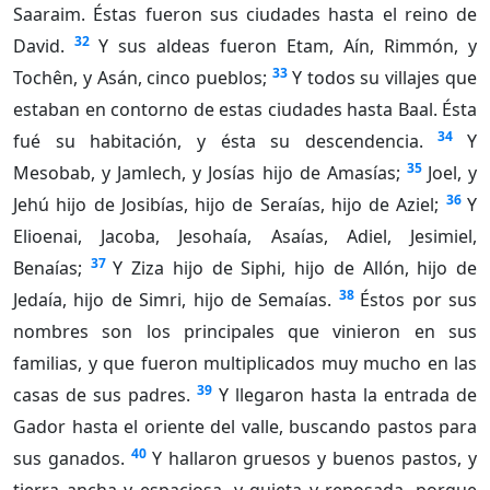
Saaraim. Éstas fueron sus ciudades hasta el reino de
32
David.
Y sus aldeas fueron Etam, Aín, Rimmón, y
33
Tochên, y Asán, cinco pueblos;
Y todos su villajes que
estaban en contorno de estas ciudades hasta Baal. Ésta
34
fué su habitación, y ésta su descendencia.
Y
35
Mesobab, y Jamlech, y Josías hijo de Amasías;
Joel, y
36
Jehú hijo de Josibías, hijo de Seraías, hijo de Aziel;
Y
Elioenai, Jacoba, Jesohaía, Asaías, Adiel, Jesimiel,
37
Benaías;
Y Ziza hijo de Siphi, hijo de Allón, hijo de
38
Jedaía, hijo de Simri, hijo de Semaías.
Éstos por sus
nombres son los principales que vinieron en sus
familias, y que fueron multiplicados muy mucho en las
39
casas de sus padres.
Y llegaron hasta la entrada de
Gador hasta el oriente del valle, buscando pastos para
40
sus ganados.
Y hallaron gruesos y buenos pastos, y