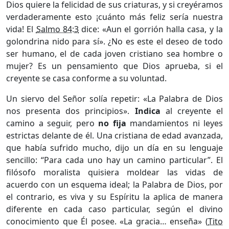
Dios quiere la felicidad de sus criaturas, y si creyéramos
verdaderamente esto ¡cuánto más feliz sería nuestra
vida! El
Salmo 84:3
dice: «Aun el gorrión halla casa, y la
golondrina nido para sí». ¿No es este el deseo de todo
ser humano, el de cada joven cristiano sea hombre o
mujer? Es un pensamiento que Dios aprueba, si el
creyente se casa conforme a su voluntad.
Un siervo del Señor solía repetir: «La Palabra de Dios
nos presenta dos principios».
Indica
al creyente el
camino a seguir, pero
no fija
mandamientos ni leyes
estrictas delante de él. Una cristiana de edad avanzada,
que había sufrido mucho, dijo un día en su lenguaje
sencillo: “Para cada uno hay un camino particular”. El
filósofo moralista quisiera moldear las vidas de
acuerdo con un esquema ideal; la Palabra de Dios, por
el contrario, es viva y su Espíritu la aplica de manera
diferente en cada caso particular, según el divino
conocimiento que Él posee. «La gracia… enseña» (
Tito