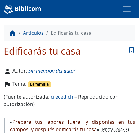
Biblicom
Artículos
Edificarás tu casa
home
Edificarás tu casa
bookmark_border
Autor:
Sin mención del autor
person
Tema:
flag
La familia
(Fuente autorizada:
creced.ch
– Reproducido con
autorización)
«
Prepara tus labores fuera, y disponlas en tus
campos, y después edificarás tu casa
» (
Prov. 24:27
)