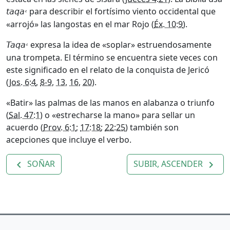
para describir el fortísimo viento occidental que
taqa˓
«arrojó» las langostas en el mar Rojo (
Éx. 10:9
).
expresa la idea de «soplar» estruendosamente
Taqa˓
una trompeta. El término se encuentra siete veces con
este significado en el relato de la conquista de Jericó
(
Jos. 6:4
,
8-9
,
13
,
16
,
20
).
«Batir» las palmas de las manos en alabanza o triunfo
(
Sal. 47:1
) o «estrecharse la mano» para sellar un
acuerdo (
Prov. 6:1
;
17:18
;
22:25
) también son
acepciones que incluye el verbo.
SOÑAR
SUBIR, ASCENDER
navigate_before
navigate_next