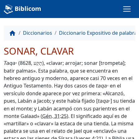
Biblicom
Diccionarios
Diccionario Expositivo de palabra
home
SONAR, CLAVAR
(8628,
), «clavar; arrojar; sonar [trompeta];
Taqa˓
תָקַע
batir palmas». Esta palabra, que se encuentra en
hebreo antiguo y moderno, aparece casi 70 veces en el
Antiguo Testamento. Hay dos casos de
en el
taqa˓
versículo donde aparece por vez primera: «Alcanzó,
pues, Labán a Jacob; y este había fijado [
] su tienda
taqa˓
en el monte; y Labán acampó con sus parientres en el
monte Galaad» (
Gén. 31:25
). El significado aquí es de
«martillar» o «clavar» la estaca de una tienda. La misma
palabra se usa en el relato de Jael que «enclavó» una
estaca en las sienes de Sísara (
Jueces 4:21
). La Biblia usa