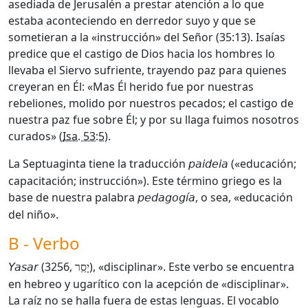
asediada de Jerusalén a prestar atención a lo que
estaba aconteciendo en derredor suyo y que se
sometieran a la «instrucción» del Señor (35:13). Isaías
predice que el castigo de Dios hacia los hombres lo
llevaba el Siervo sufriente, trayendo paz para quienes
creyeran en Él: «Mas Él herido fue por nuestras
rebeliones, molido por nuestros pecados; el castigo de
nuestra paz fue sobre Él; y por su llaga fuimos nosotros
curados» (
Isa. 53:5
).
La Septuaginta tiene la traducción
(«educación;
paideia
capacitación; instrucción»). Este término griego es la
base de nuestra palabra
, o sea, «educación
pedagogía
del niño».
B - Verbo
(3256,
), «disciplinar». Este verbo se encuentra
Yasar
יָסַַר
en hebreo y ugarítico con la acepción de «disciplinar».
La raíz no se halla fuera de estas lenguas. El vocablo