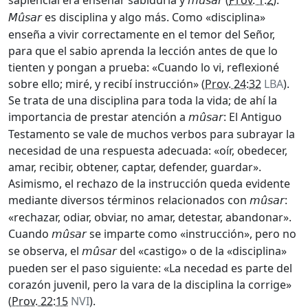
sapiencial era enseñar sabiduría y
(
Prov. 1:2
).
mûsar
es disciplina y algo más. Como «disciplina»
Mûsar
enseña a vivir correctamente en el temor del Señor,
para que el sabio aprenda la lección antes de que lo
tienten y pongan a prueba: «Cuando lo vi, reflexioné
sobre ello; miré, y recibí instrucción» (
Prov. 24:32
LBA
).
Se trata de una disciplina para toda la vida; de ahí la
importancia de prestar atención a
: El Antiguo
mûsar
Testamento se vale de muchos verbos para subrayar la
necesidad de una respuesta adecuada: «oír, obedecer,
amar, recibir, obtener, captar, defender, guardar».
Asimismo, el rechazo de la instrucción queda evidente
mediante diversos términos relacionados con
:
mûsar
«rechazar, odiar, obviar, no amar, detestar, abandonar».
Cuando
se imparte como «instrucción», pero no
mûsar
se observa, el
del «castigo» o de la «disciplina»
mûsar
pueden ser el paso siguiente: «La necedad es parte del
corazón juvenil, pero la vara de la disciplina la corrige»
(
Prov. 22:15
NVI
).