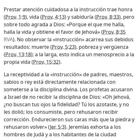
Prestar atención cuidadosa a la instrucción trae honra
(
Prov. 1:9
), vida (
Prov. 4:13
) y sabiduría (
Prov. 8:33
), pero
sobre todo agrada a Dios: «Porque el que me halla,
halla la vida y obtiene el favor de Jehová» (
Prov. 8:35
RVA
). No observar la «instrucción» acarrea sus debidos
resultados: muerte (
Prov. 5:23
), pobreza y vergüenza
(
Prov. 13:18
); a la larga, esto indica un menosprecio a la
propia vida (
Prov. 15:32
).
La receptividad a la «instrucción» de padres, maestros,
sabios o rey está directamente relacionada con
someterse a la disciplina divina. Los profetas acusaron
a Israel de no recibir la disciplina de Dios: «Oh Jehová,
¿no buscan tus ojos la fidelidad? Tú los azotaste, y no
les dolió; los consumiste, pero rehusaron recibir
corrección. Endurecieron sus caras más que la piedra y
rehusaron volver» (
Jer. 5:3
). Jeremías exhorta a los
hombres de Judá y a los habitantes de la ciudad