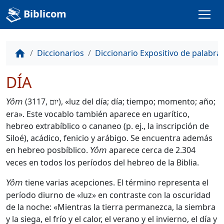
Biblicom
Diccionarios
Diccionario Expositivo de palabra
home
DÍA
(3117,
), «luz del día; día; tiempo; momento; año;
Yôm
יום
era». Este vocablo también aparece en ugarítico,
hebreo extrabíblico o cananeo (p. ej., la inscripción de
Siloé), acádico, fenicio y arábigo. Se encuentra además
en hebreo posbíblico.
aparece cerca de 2.304
Yôm
veces en todos los períodos del hebreo de la Biblia.
tiene varias acepciones. El término representa el
Yôm
período diurno de «luz» en contraste con la oscuridad
de la noche: «Mientras la tierra permanezca, la siembra
y la siega, el frío y el calor, el verano y el invierno, el día y