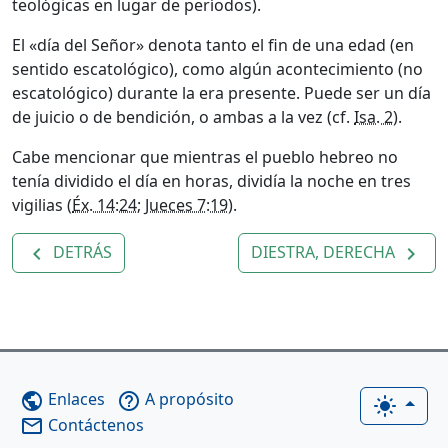
teológicas en lugar de períodos).
El «día del Señor» denota tanto el fin de una edad (en
sentido escatológico), como algún acontecimiento (no
escatológico) durante la era presente. Puede ser un día
de juicio o de bendición, o ambas a la vez (cf.
Isa. 2
).
Cabe mencionar que mientras el pueblo hebreo no
tenía dividido el día en horas, dividía la noche en tres
vigilias (
Éx. 14:24
;
Jueces 7:19
).
DETRÁS
DIESTRA, DERECHA
navigate_before
navigate_next
Enlaces
A propósito
public
help_outline
light_mode
Contáctenos
mail_outline