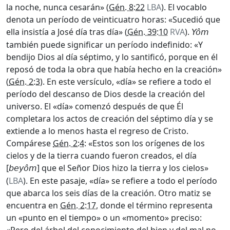
la noche, nunca cesarán» (
Gén. 8:22
LBA
). El vocablo
denota un período de veinticuatro horas: «Sucedió que
ella insistía a José día tras día» (
Gén. 39:10
RVA
).
Yôm
también puede significar un período indefinido: «Y
bendijo Dios al día séptimo, y lo santificó, porque en él
reposó de toda la obra que había hecho en la creación»
(
Gén. 2:3
). En este versículo, «día» se refiere a todo el
período del descanso de Dios desde la creación del
universo. El «día» comenzó después de que Él
completara los actos de creación del séptimo día y se
extiende a lo menos hasta el regreso de Cristo.
Compárese
Gén. 2:4
: «Estos son los orígenes de los
cielos y de la tierra cuando fueron creados, el día
[
] que el Señor Dios hizo la tierra y los cielos»
be
yôm
(
LBA
). En este pasaje, «día» se refiere a todo el período
que abarca los seis días de la creación. Otro matiz se
encuentra en
Gén. 2:17
, donde el término representa
un «punto en el tiempo» o un «momento» preciso: