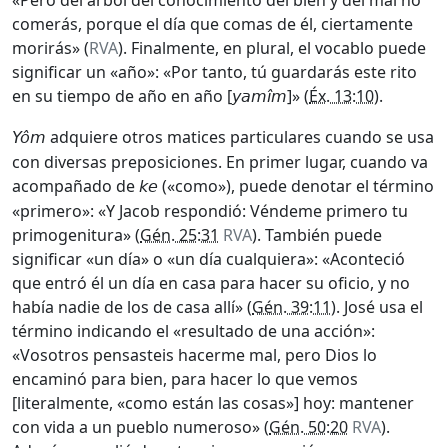
«Pero del árbol del conocimiento del bien y del mal no
comerás, porque el día que comas de él, ciertamente
morirás» (
RVA
). Finalmente, en plural, el vocablo puede
significar un «año»: «Por tanto, tú guardarás este rito
en su tiempo de año en año [
]» (
Éx. 13:10
).
yamîm
adquiere otros matices particulares cuando se usa
Yôm
con diversas preposiciones. En primer lugar, cuando va
acompañado de
(«como»), puede denotar el término
ke
«primero»: «Y Jacob respondió: Véndeme primero tu
primogenitura» (
Gén. 25:31
RVA
). También puede
significar «un día» o «un día cualquiera»: «Aconteció
que entró él un día en casa para hacer su oficio, y no
había nadie de los de casa allí» (
Gén. 39:11
). José usa el
término indicando el «resultado de una acción»:
«Vosotros pensasteis hacerme mal, pero Dios lo
encaminó para bien, para hacer lo que vemos
[literalmente, «como están las cosas»] hoy: mantener
con vida a un pueblo numeroso» (
Gén. 50:20
RVA
).