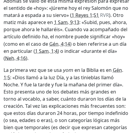
Adonías se valió de esta misma expresión para expresar
el sentido de «hoy»: «Júreme hoy el rey Salomón que no
matará a espada a su siervo» (
1 Reyes 1:51
RVR
). Otro
matiz más aparece en
1 Sam. 9:13
: «Subid, pues, ahora,
porque ahora le hallaréis». Cuando va acompañado del
artículo definido
, el nombre puede significar «hoy»
ha
(como en el caso de
Gén. 4:14
) o bien referirse a un día
en particular (
1 Sam. 1:4
) o indicar «durante el día»
(
Neh. 4:16
).
La primera vez que se usa
en la Biblia es en
Gén.
yom
1:5
: «Dios llamó a la luz Día, y a las tinieblas llamó
Noche. Y fue la tarde y fue la mañana del primer día».
Esto presenta uno de los debates más grandes en
torno al vocablo, a saber, cuánto duraron los días de la
creación. Tal vez las explicaciones más frecuentes son:
que estos días duraron 24 horas, por tiempo indefinido
(o sea, edades o eras), o son categorías lógicas más
bien que temporales (es decir que expresan categorías