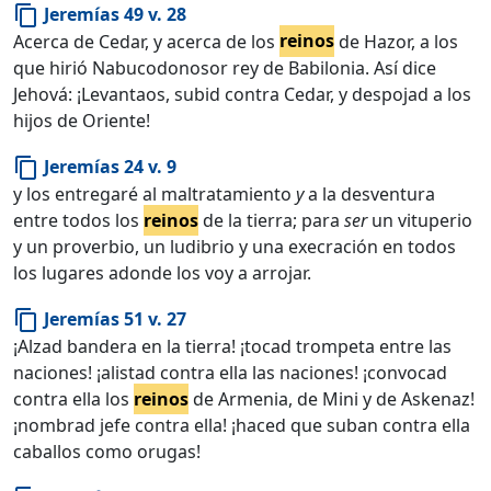
Jeremías 49 v. 28
content_copy
Acerca de Cedar, y acerca de los
reinos
de Hazor, a los
que hirió Nabucodonosor rey de Babilonia. Así dice
Jehová: ¡Levantaos, subid contra Cedar, y despojad a los
hijos de Oriente!
Jeremías 24 v. 9
content_copy
y los entregaré al maltratamiento
y
a la desventura
entre todos los
reinos
de la tierra; para
ser
un vituperio
y un proverbio, un ludibrio y una execración en todos
los lugares adonde los voy a arrojar.
Jeremías 51 v. 27
content_copy
¡Alzad bandera en la tierra! ¡tocad trompeta entre las
naciones! ¡alistad contra ella las naciones! ¡convocad
contra ella los
reinos
de Armenia, de Mini y de Askenaz!
¡nombrad jefe contra ella! ¡haced que suban contra ella
caballos como orugas!