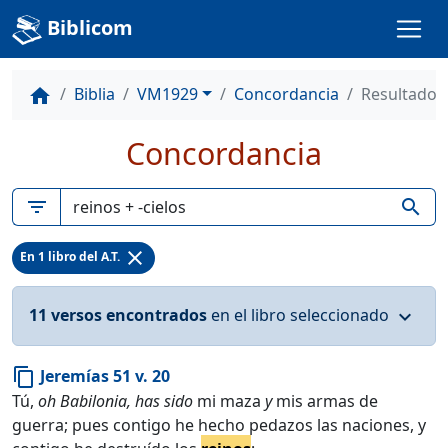
Biblicom
Biblia
VM1929
Concordancia
Resultados
home
Concordancia
filter_list
search
close
En 1 libro del A.T.
11 versos encontrados
en el libro seleccionado
expand_more
Jeremías 51 v. 20
content_copy
Tú,
oh Babilonia, has sido
mi maza
y
mis armas de
guerra; pues contigo he hecho pedazos las naciones, y