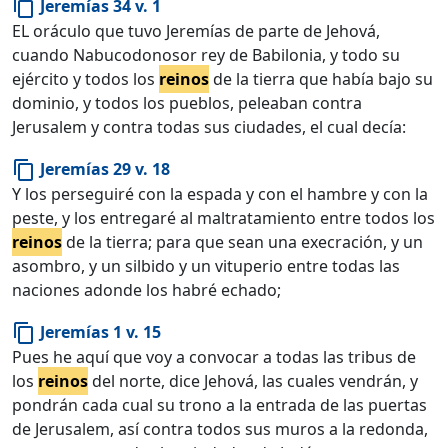
Jeremías 34 v. 1
content_copy
EL oráculo que tuvo Jeremías de parte de Jehová,
cuando Nabucodonosor rey de Babilonia, y todo su
ejército y todos los
reinos
de la tierra que había bajo su
dominio, y todos los pueblos, peleaban contra
Jerusalem y contra todas sus ciudades, el cual decía:
Jeremías 29 v. 18
content_copy
Y los perseguiré con la espada y con el hambre y con la
peste, y los entregaré al maltratamiento entre todos los
reinos
de la tierra; para que sean una execración, y un
asombro, y un silbido y un vituperio entre todas las
naciones adonde los habré echado;
Jeremías 1 v. 15
content_copy
Pues he aquí que voy a convocar a todas las tribus de
los
reinos
del norte, dice Jehová, las cuales vendrán, y
pondrán cada cual su trono a la entrada de las puertas
de Jerusalem, así contra todos sus muros a la redonda,