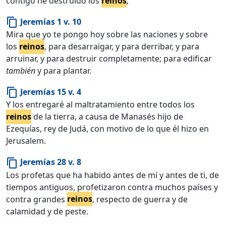
contigo he destruído los
reinos
;
Jeremías 1 v. 10
content_copy
Mira que yo te pongo hoy sobre las naciones y sobre
los
reinos
, para desarraigar, y para derribar, y para
arruinar, y para destruir completamente; para edificar
también
y para plantar.
Jeremías 15 v. 4
content_copy
Y los entregaré al maltratamiento entre todos los
reinos
de la tierra, a causa de Manasés hijo de
Ezequías, rey de Judá, con motivo de lo que él hizo en
Jerusalem.
Jeremías 28 v. 8
content_copy
Los profetas que ha habido antes de mí y antes de ti, de
tiempos antiguos, profetizaron contra muchos países y
contra grandes
reinos
, respecto de guerra y de
calamidad y de peste.