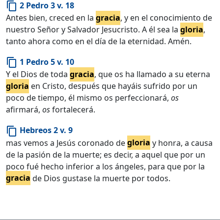
2 Pedro 3 v. 18
content_copy
Antes bien, creced en la
gracia
, y en el conocimiento de
nuestro Señor y Salvador Jesucristo. A él sea la
gloria
,
tanto ahora como en el día de la eternidad. Amén.
1 Pedro 5 v. 10
content_copy
Y el Dios de toda
gracia
, que os ha llamado a su eterna
gloria
en Cristo, después que hayáis sufrido por un
poco de tiempo, él mismo os perfeccionará,
os
afirmará,
os
fortalecerá.
Hebreos 2 v. 9
content_copy
mas vemos a Jesús coronado de
gloria
y honra, a causa
de la pasión de la muerte; es decir, a aquel que por un
poco fué hecho inferior a los ángeles, para que por la
gracia
de Dios gustase la muerte por todos.