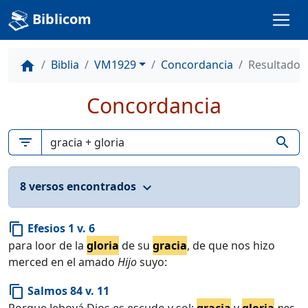
Biblicom
Biblia
VM1929
Concordancia
Resultados
home
Concordancia
filter_list
search
8 versos encontrados
expand_more
Efesios 1 v. 6
content_copy
para loor de la
gloria
de su
gracia
, de que nos hizo
merced en el amado
Hijo
suyo:
Salmos 84 v. 11
content_copy
Porque Jehová Dios es escudo y sol;
gracia
y
gloria
nos