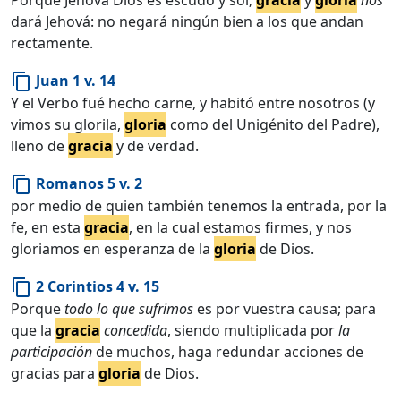
dará Jehová: no negará ningún bien a los que andan
rectamente.
Juan 1 v. 14
content_copy
Y el Verbo fué hecho carne, y habitó entre nosotros (y
vimos su glorila,
gloria
como del Unigénito del Padre),
lleno de
gracia
y de verdad.
Romanos 5 v. 2
content_copy
por medio de quien también tenemos la entrada, por la
fe, en esta
gracia
, en la cual estamos firmes, y nos
gloriamos en esperanza de la
gloria
de Dios.
2 Corintios 4 v. 15
content_copy
Porque
todo lo que sufrimos
es por vuestra causa; para
que la
gracia
concedida
, siendo multiplicada por
la
participación
de muchos, haga redundar acciones de
gracias para
gloria
de Dios.