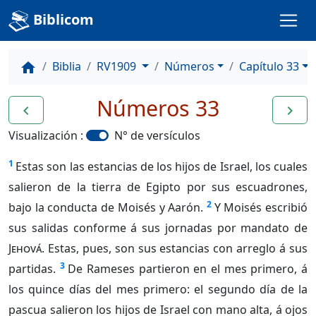
Biblicom
Biblia
RV1909
Números
Capítulo 33
home
Números 33
navigate_before
navigate_next
Visualización :
N° de versículos
1
Estas son las estancias de los hijos de Israel, los cuales
salieron de la tierra de Egipto por sus escuadrones,
2
bajo la conducta de Moisés y Aarón.
Y Moisés escribió
sus salidas conforme á sus jornadas por mandato de
Jehová
. Estas, pues, son sus estancias con arreglo á sus
3
partidas.
De Rameses partieron en el mes primero, á
los quince días del mes primero: el segundo día de la
pascua salieron los hijos de Israel con mano alta, á ojos