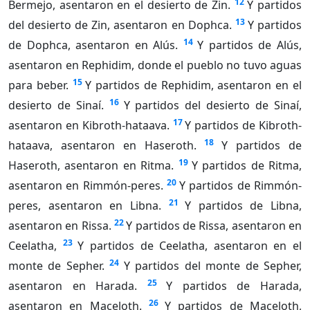
12
Bermejo, asentaron en el desierto de Zin.
Y partidos
13
del desierto de Zin, asentaron en Dophca.
Y partidos
14
de Dophca, asentaron en Alús.
Y partidos de Alús,
asentaron en Rephidim, donde el pueblo no tuvo aguas
15
para beber.
Y partidos de Rephidim, asentaron en el
16
desierto de Sinaí.
Y partidos del desierto de Sinaí,
17
asentaron en Kibroth-hataava.
Y partidos de Kibroth-
18
hataava, asentaron en Haseroth.
Y partidos de
19
Haseroth, asentaron en Ritma.
Y partidos de Ritma,
20
asentaron en Rimmón-peres.
Y partidos de Rimmón-
21
peres, asentaron en Libna.
Y partidos de Libna,
22
asentaron en Rissa.
Y partidos de Rissa, asentaron en
23
Ceelatha,
Y partidos de Ceelatha, asentaron en el
24
monte de Sepher.
Y partidos del monte de Sepher,
25
asentaron en Harada.
Y partidos de Harada,
26
asentaron en Maceloth.
Y partidos de Maceloth,