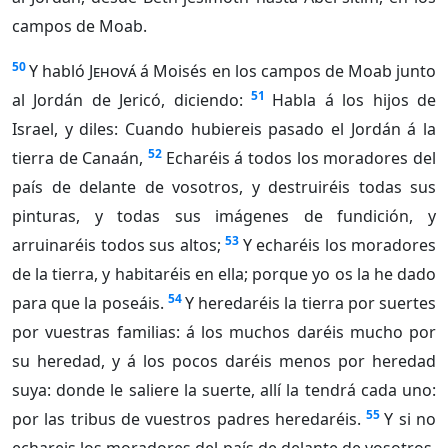
campos de Moab.
50
Y habló
Jehová
á Moisés en los campos de Moab junto
51
al Jordán de Jericó, diciendo:
Habla á los hijos de
Israel, y diles: Cuando hubiereis pasado el Jordán á la
52
tierra de Canaán,
Echaréis á todos los moradores del
país de delante de vosotros, y destruiréis todas sus
pinturas, y todas sus imágenes de fundición, y
53
arruinaréis todos sus altos;
Y echaréis los moradores
de la tierra, y habitaréis en ella; porque yo os la he dado
54
para que la poseáis.
Y heredaréis la tierra por suertes
por vuestras familias: á los muchos daréis mucho por
su heredad, y á los pocos daréis menos por heredad
suya: donde le saliere la suerte, allí la tendrá cada uno:
55
por las tribus de vuestros padres heredaréis.
Y si no