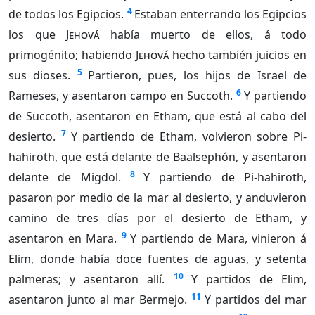
4
de todos los Egipcios.
Estaban enterrando los Egipcios
los que
Jehová
había muerto de ellos, á todo
primogénito; habiendo
Jehová
hecho también juicios en
5
sus dioses.
Partieron, pues, los hijos de Israel de
6
Rameses, y asentaron campo en Succoth.
Y partiendo
de Succoth, asentaron en Etham, que está al cabo del
7
desierto.
Y partiendo de Etham, volvieron sobre Pi-
hahiroth, que está delante de Baalsephón, y asentaron
8
delante de Migdol.
Y partiendo de Pi-hahiroth,
pasaron por medio de la mar al desierto, y anduvieron
camino de tres días por el desierto de Etham, y
9
asentaron en Mara.
Y partiendo de Mara, vinieron á
Elim, donde había doce fuentes de aguas, y setenta
10
palmeras; y asentaron allí.
Y partidos de Elim,
11
asentaron junto al mar Bermejo.
Y partidos del mar