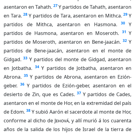
27
asentaron en Tahath.
Y partidos de Tahath, asentaron
28
29
en Tara.
Y partidos de Tara, asentaron en Mithca.
Y
30
partidos de Mithca, asentaron en Hasmona.
Y
31
partidos de Hasmona, asentaron en Moseroth.
Y
32
partidos de Moseroth, asentaron en Bene-jaacán.
Y
partidos de Bene-jaacán, asentaron en el monte de
33
Gidgad.
Y partidos del monte de Gidgad, asentaron
34
en Jotbatha.
Y partidos de Jotbatha, asentaron en
35
Abrona.
Y partidos de Abrona, asentaron en Ezión-
36
geber.
Y partidos de Ezión-geber, asentaron en el
37
desierto de Zin, que es Cades.
Y partidos de Cades,
asentaron en el monte de Hor, en la extremidad del país
38
de Edom.
Y subió Aarón el sacerdote al monte de Hor,
conforme al dicho de
Jehová
, y allí murió á los cuarenta
años de la salida de los hijos de Israel de la tierra de