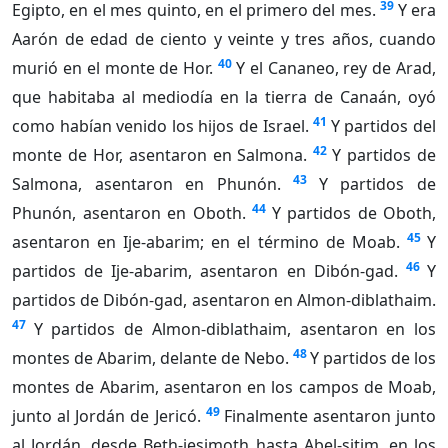
39
Egipto, en el mes quinto, en el primero del mes.
Y era
Aarón de edad de ciento y veinte y tres años, cuando
40
murió en el monte de Hor.
Y el Cananeo, rey de Arad,
que habitaba al mediodía en la tierra de Canaán, oyó
41
como habían venido los hijos de Israel.
Y partidos del
42
monte de Hor, asentaron en Salmona.
Y partidos de
43
Salmona, asentaron en Phunón.
Y partidos de
44
Phunón, asentaron en Oboth.
Y partidos de Oboth,
45
asentaron en Ije-abarim; en el término de Moab.
Y
46
partidos de Ije-abarim, asentaron en Dibón-gad.
Y
partidos de Dibón-gad, asentaron en Almon-diblathaim.
47
Y partidos de Almon-diblathaim, asentaron en los
48
montes de Abarim, delante de Nebo.
Y partidos de los
montes de Abarim, asentaron en los campos de Moab,
49
junto al Jordán de Jericó.
Finalmente asentaron junto
al Jordán, desde Beth-jesimoth hasta Abel-sitim, en los