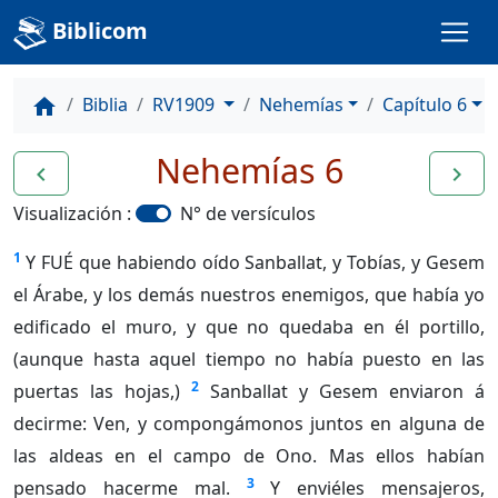
Biblicom
Biblia
RV1909
Nehemías
Capítulo 6
home
Nehemías 6
navigate_before
navigate_next
Visualización :
N° de versículos
1
Y FUÉ que habiendo oído Sanballat, y Tobías, y Gesem
el Árabe, y los demás nuestros enemigos, que había yo
edificado el muro, y que no quedaba en él portillo,
(aunque hasta aquel tiempo no había puesto en las
2
puertas las hojas,)
Sanballat y Gesem enviaron á
decirme: Ven, y compongámonos juntos en alguna de
las aldeas en el campo de Ono. Mas ellos habían
3
pensado hacerme mal.
Y enviéles mensajeros,