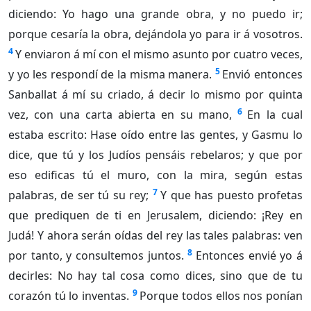
diciendo: Yo hago una grande obra, y no puedo ir;
porque cesaría la obra, dejándola yo para ir á vosotros.
4
Y enviaron á mí con el mismo asunto por cuatro veces,
5
y yo les respondí de la misma manera.
Envió entonces
Sanballat á mí su criado, á decir lo mismo por quinta
6
vez, con una carta abierta en su mano,
En la cual
estaba escrito: Hase oído entre las gentes, y Gasmu lo
dice, que tú y los Judíos pensáis rebelaros; y que por
eso edificas tú el muro, con la mira, según estas
7
palabras, de ser tú su rey;
Y que has puesto profetas
que prediquen de ti en Jerusalem, diciendo: ¡Rey en
Judá! Y ahora serán oídas del rey las tales palabras: ven
8
por tanto, y consultemos juntos.
Entonces envié yo á
decirles: No hay tal cosa como dices, sino que de tu
9
corazón tú lo inventas.
Porque todos ellos nos ponían