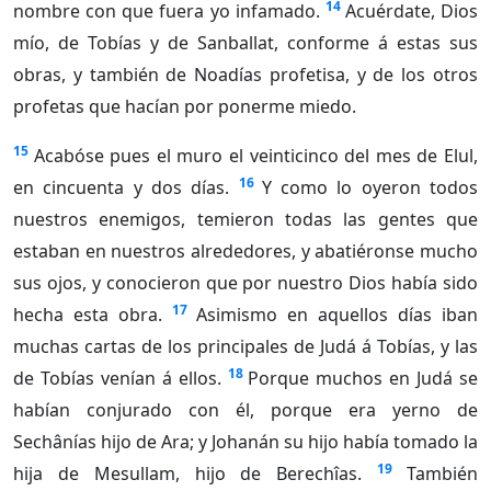
14
nombre con que fuera yo infamado.
Acuérdate, Dios
mío, de Tobías y de Sanballat, conforme á estas sus
obras, y también de Noadías profetisa, y de los otros
profetas que hacían por ponerme miedo.
15
Acabóse pues el muro el veinticinco del mes de Elul,
16
en cincuenta y dos días.
Y como lo oyeron todos
nuestros enemigos, temieron todas las gentes que
estaban en nuestros alrededores, y abatiéronse mucho
sus ojos, y conocieron que por nuestro Dios había sido
17
hecha esta obra.
Asimismo en aquellos días iban
muchas cartas de los principales de Judá á Tobías, y las
18
de Tobías venían á ellos.
Porque muchos en Judá se
habían conjurado con él, porque era yerno de
Sechânías hijo de Ara; y Johanán su hijo había tomado la
19
hija de Mesullam, hijo de Berechîas.
También