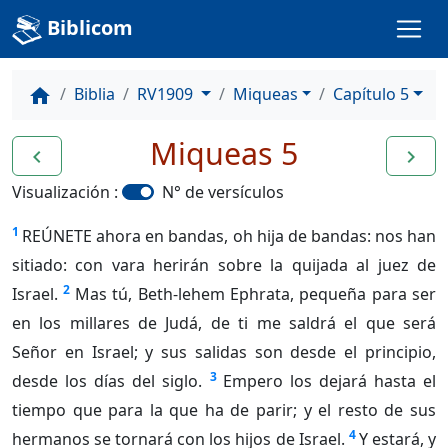
Biblicom
Biblia
RV1909
Miqueas
Capítulo 5
home
Miqueas 5
navigate_before
navigate_next
Visualización :
N° de versículos
1
REÚNETE ahora en bandas, oh hija de bandas: nos han
sitiado: con vara herirán sobre la quijada al juez de
2
Israel.
Mas tú, Beth-lehem Ephrata, pequeña para ser
en los millares de Judá, de ti me saldrá el que será
Señor en Israel; y sus salidas son desde el principio,
3
desde los días del siglo.
Empero los dejará hasta el
tiempo que para la que ha de parir; y el resto de sus
4
hermanos se tornará con los hijos de Israel.
Y estará, y