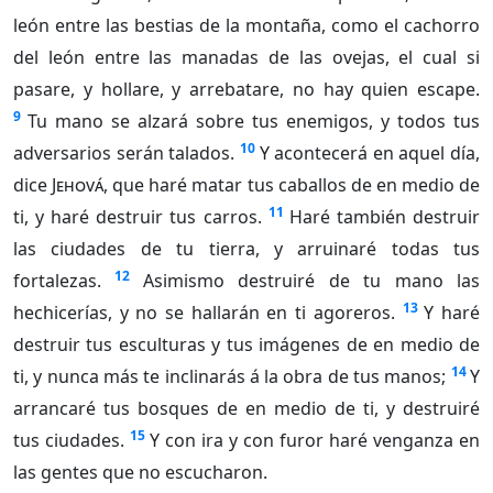
león entre las bestias de la montaña, como el cachorro
del león entre las manadas de las ovejas, el cual si
pasare, y hollare, y arrebatare, no hay quien escape.
9
Tu mano se alzará sobre tus enemigos, y todos tus
10
adversarios serán talados.
Y acontecerá en aquel día,
dice
Jehová
, que haré matar tus caballos de en medio de
11
ti, y haré destruir tus carros.
Haré también destruir
las ciudades de tu tierra, y arruinaré todas tus
12
fortalezas.
Asimismo destruiré de tu mano las
13
hechicerías, y no se hallarán en ti agoreros.
Y haré
destruir tus esculturas y tus imágenes de en medio de
14
ti, y nunca más te inclinarás á la obra de tus manos;
Y
arrancaré tus bosques de en medio de ti, y destruiré
15
tus ciudades.
Y con ira y con furor haré venganza en
las gentes que no escucharon.