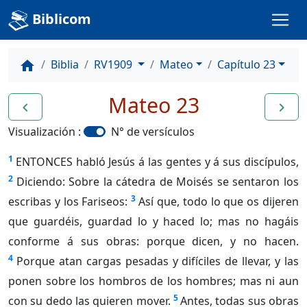
Biblicom
Biblia
RV1909
Mateo
Capítulo 23
home
Mateo 23
navigate_before
navigate_next
Visualización :
N° de versículos
1
ENTONCES habló Jesús á las gentes y á sus discípulos,
2
Diciendo: Sobre la cátedra de Moisés se sentaron los
3
escribas y los Fariseos:
Así que, todo lo que os dijeren
que guardéis, guardad lo y haced lo; mas no hagáis
conforme á sus obras: porque dicen, y no hacen.
4
Porque atan cargas pesadas y difíciles de llevar, y las
ponen sobre los hombros de los hombres; mas ni aun
5
con su dedo las quieren mover.
Antes, todas sus obras