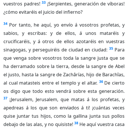
33
vuestros padres!
¡Serpientes, generación de víboras!
¿cómo evitaréis el juicio del infierno?
34
Por tanto, he aquí, yo envío á vosotros profetas, y
sabios, y escribas: y de ellos, á unos mataréis y
crucificaréis, y á otros de ellos azotaréis en vuestras
35
sinagogas, y perseguiréis de ciudad en ciudad:
Para
que venga sobre vosotros toda la sangre justa que se
ha derramado sobre la tierra, desde la sangre de Abel
el justo, hasta la sangre de Zachârías, hijo de Barachîas,
36
al cual matasteis entre el templo y el altar.
De cierto
os digo que todo esto vendrá sobre esta generación.
37
¡Jerusalem, Jerusalem, que matas á los profetas, y
apedreas á los que son enviados á ti! ¡cuántas veces
quise juntar tus hijos, como la gallina junta sus pollos
38
debajo de las alas, y no quisiste!
He aquí vuestra casa