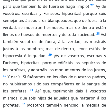
27
para que también lo de fuera se haga limpio!
¡Ay de
vosotros, escribas y Fariseos, hipócritas! porque sois
semejantes á sepulcros blanqueados, que de fuera, á la
verdad, se muestran hermosos, mas de dentro están
28
llenos de huesos de muertos y de toda suciedad.
Así
también vosotros de fuera, á la verdad, os mostráis
justos á los hombres; mas de dentro, llenos estáis de
29
hipocresía é iniquidad.
¡Ay de vosotros, escribas y
Fariseos, hipócritas! porque edificáis los sepulcros de
los profetas, y adornáis los monumentos de los justos,
30
Y decís: Si fuéramos en los días de nuestros padres,
no hubiéramos sido sus compañeros en la sangre de
31
los profetas.
Así que, testimonio dais á vosotros
mismos, que sois hijos de aquellos que mataron á los
32
profetas.
¡Vosotros también henchid la medida de