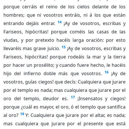
porque cerráis el reino de los cielos delante de los
hombres; que ni vosotros entráis, ni á los que están
14
entrando dejáis entrar.
¡Ay de vosotros, escribas y
Fariseos, hipócritas! porque coméis las casas de las
viudas, y por pretexto hacéis larga oración: por esto
15
llevaréis mas grave juicio.
¡Ay de vosotros, escribas y
Fariseos, hipócritas! porque rodeáis la mar y la tierra
por hacer un prosélito; y cuando fuere hecho, le hacéis
16
hijo del infierno doble más que vosotros.
¡Ay de
vosotros, guías ciegos! que decís: Cualquiera que jurare
por el templo es nada; mas cualquiera que jurare por el
17
oro del templo, deudor es.
¡Insensatos y ciegos!
porque ¿cuál es mayor, el oro, ó el templo que santifica
18
al oro?
Y: Cualquiera que jurare por el altar, es nada;
mas cualquiera que jurare por el presente que está