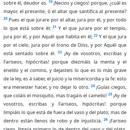
19
sobre él, deudor es.
¡Necios y ciegos! porque, ¿cuál es
mayor, el presente, ó el altar que santifica al presente?
20
Pues el que jurare por el altar, jura por él, y por todo
21
lo que está sobre él;
Y el que jurare por el templo,
22
jura por él, y por Aquél que habita en él;
Y el que jura
por el cielo, jura por el trono de Dios, y por Aquél que
23
está sentado sobre él.
¡Ay de vosotros, escribas y
Fariseos, hipócritas! porque diezmáis la menta y el
eneldo y el comino, y dejasteis lo que es lo más grave
de la ley, es á saber, el juicio y la misericordia y la fe: esto
24
era menester hacer, y no dejar lo otro.
¡Guías ciegos,
25
que coláis el mosquito, mas tragáis el camello!
¡Ay de
vosotros, escribas y Fariseos, hipócritas! porque
limpiáis lo que está de fuera del vaso y del plato; mas de
26
dentro están llenos de robo y de injusticia.
¡Fariseo
ciego, limpia primero lo de dentro del vaso y del plato,