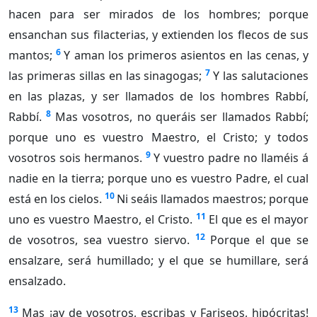
hacen para ser mirados de los hombres; porque
ensanchan sus filacterias, y extienden los flecos de sus
6
mantos;
Y aman los primeros asientos en las cenas, y
7
las primeras sillas en las sinagogas;
Y las salutaciones
en las plazas, y ser llamados de los hombres Rabbí,
8
Rabbí.
Mas vosotros, no queráis ser llamados Rabbí;
porque uno es vuestro Maestro, el Cristo; y todos
9
vosotros sois hermanos.
Y vuestro padre no llaméis á
nadie en la tierra; porque uno es vuestro Padre, el cual
10
está en los cielos.
Ni seáis llamados maestros; porque
11
uno es vuestro Maestro, el Cristo.
El que es el mayor
12
de vosotros, sea vuestro siervo.
Porque el que se
ensalzare, será humillado; y el que se humillare, será
ensalzado.
13
Mas ¡ay de vosotros, escribas y Fariseos, hipócritas!