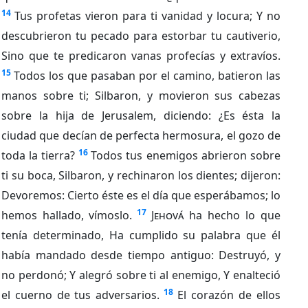
14
Tus profetas vieron para ti vanidad y locura; Y no
descubrieron tu pecado para estorbar tu cautiverio,
Sino que te predicaron vanas profecías y extravíos.
15
Todos los que pasaban por el camino, batieron las
manos sobre ti; Silbaron, y movieron sus cabezas
sobre la hija de Jerusalem, diciendo: ¿Es ésta la
ciudad que decían de perfecta hermosura, el gozo de
16
toda la tierra?
Todos tus enemigos abrieron sobre
ti su boca, Silbaron, y rechinaron los dientes; dijeron:
Devoremos: Cierto éste es el día que esperábamos; lo
17
hemos hallado, vímoslo.
Jehová
ha hecho lo que
tenía determinado, Ha cumplido su palabra que él
había mandado desde tiempo antiguo: Destruyó, y
no perdonó; Y alegró sobre ti al enemigo, Y enalteció
18
el cuerno de tus adversarios.
El corazón de ellos