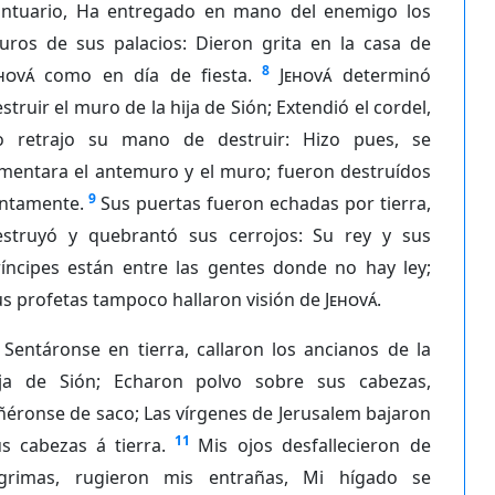
antuario, Ha entregado en mano del enemigo los
uros de sus palacios: Dieron grita en la casa de
8
hová
como en día de fiesta.
Jehová
determinó
struir el muro de la hija de Sión; Extendió el cordel,
o retrajo su mano de destruir: Hizo pues, se
amentara el antemuro y el muro; fueron destruídos
9
untamente.
Sus puertas fueron echadas por tierra,
estruyó y quebrantó sus cerrojos: Su rey y sus
ríncipes están entre las gentes donde no hay ley;
s profetas tampoco hallaron visión de
Jehová
.
Sentáronse en tierra, callaron los ancianos de la
ija de Sión; Echaron polvo sobre sus cabezas,
ñéronse de saco; Las vírgenes de Jerusalem bajaron
11
s cabezas á tierra.
Mis ojos desfallecieron de
ágrimas, rugieron mis entrañas, Mi hígado se