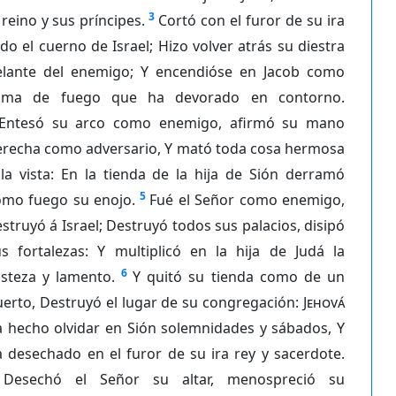
3
 reino y sus príncipes.
Cortó con el furor de su ira
do el cuerno de Israel; Hizo volver atrás su diestra
elante del enemigo; Y encendióse en Jacob como
lama de fuego que ha devorado en contorno.
Entesó su arco como enemigo, afirmó su mano
erecha como adversario, Y mató toda cosa hermosa
la vista: En la tienda de la hija de Sión derramó
5
omo fuego su enojo.
Fué el Señor como enemigo,
struyó á Israel; Destruyó todos sus palacios, disipó
us fortalezas: Y multiplicó en la hija de Judá la
6
isteza y lamento.
Y quitó su tienda como de un
erto, Destruyó el lugar de su congregación:
Jehová
a hecho olvidar en Sión solemnidades y sábados, Y
 desechado en el furor de su ira rey y sacerdote.
Desechó el Señor su altar, menospreció su