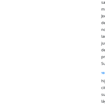
s
m
Je
de
n
l
j
d
p
Su
10
h
ci
su
l