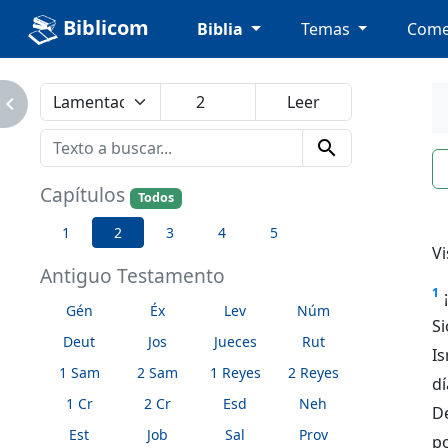
Biblicom
Biblia
Temas
Come
avigate_next
search
n
Capítulos
Todos
1
2
3
4
5
Vi
Antiguo Testamento
1
Gén
Éx
Lev
Núm
Si
Deut
Jos
Jueces
Rut
Is
1 Sam
2 Sam
1 Reyes
2 Reyes
dí
1 Cr
2 Cr
Esd
Neh
De
Est
Job
Sal
Prov
po