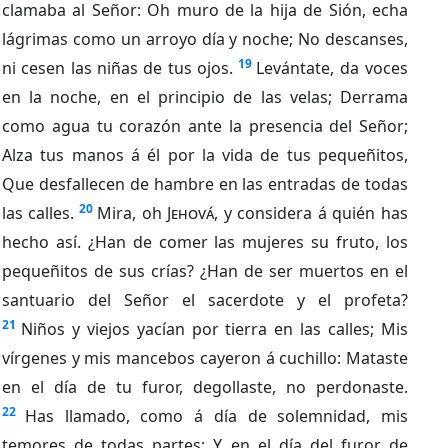
clamaba al Señor: Oh muro de la hija de Sión, echa
lágrimas como un arroyo día y noche; No descanses,
19
ni cesen las niñas de tus ojos.
Levántate, da voces
en la noche, en el principio de las velas; Derrama
como agua tu corazón ante la presencia del Señor;
Alza tus manos á él por la vida de tus pequeñitos,
Que desfallecen de hambre en las entradas de todas
20
las calles.
Mira, oh
Jehová
, y considera á quién has
hecho así. ¿Han de comer las mujeres su fruto, los
pequeñitos de sus crías? ¿Han de ser muertos en el
santuario del Señor el sacerdote y el profeta?
21
Niños y viejos yacían por tierra en las calles; Mis
vírgenes y mis mancebos cayeron á cuchillo: Mataste
en el día de tu furor, degollaste, no perdonaste.
22
Has llamado, como á día de solemnidad, mis
temores de todas partes; Y en el día del furor de