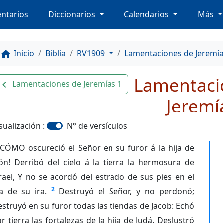
ntarios
Diccionarios
Calendarios
Más
Inicio
Biblia
RV1909
Lamentaciones de Jeremí
home
Lamentaci
Lamentaciones de Jeremías 1
avigate_before
Jeremí
sualización :
N° de versículos
¡CÓMO oscureció el Señor en su furor á la hija de
ón! Derribó del cielo á la tierra la hermosura de
rael, Y no se acordó del estrado de sus pies en el
2
a de su ira.
Destruyó el Señor, y no perdonó;
struyó en su furor todas las tiendas de Jacob: Echó
r tierra las fortalezas de la hija de Judá, Deslustró