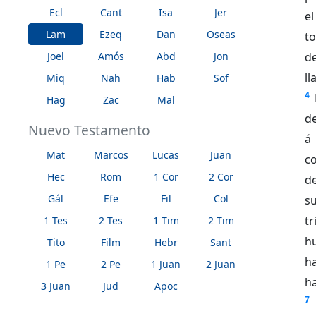
Ecl
Cant
Isa
Jer
el
Lam
Ezeq
Dan
Oseas
to
Joel
Amós
Abd
Jon
d
l
Miq
Nah
Hab
Sof
4
Hag
Zac
Mal
d
Nuevo Testamento
á 
Mat
Marcos
Lucas
Juan
c
Hec
Rom
1 Cor
2 Cor
de
Gál
Efe
Fil
Col
s
tr
1 Tes
2 Tes
1 Tim
2 Tim
hu
Tito
Film
Hebr
Sant
h
1 Pe
2 Pe
1 Juan
2 Juan
ha
3 Juan
Jud
Apoc
7