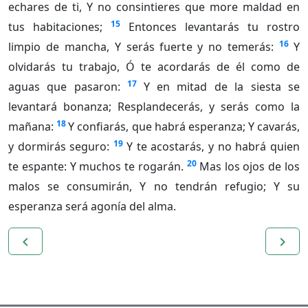
echares de ti, Y no consintieres que more maldad en
15
tus habitaciones;
Entonces levantarás tu rostro
16
limpio de mancha, Y serás fuerte y no temerás:
Y
olvidarás tu trabajo, Ó te acordarás de él como de
17
aguas que pasaron:
Y en mitad de la siesta se
levantará bonanza; Resplandecerás, y serás como la
18
mañana:
Y confiarás, que habrá esperanza; Y cavarás,
19
y dormirás seguro:
Y te acostarás, y no habrá quien
20
te espante: Y muchos te rogarán.
Mas los ojos de los
malos se consumirán, Y no tendrán refugio; Y su
esperanza será agonía del alma.
navigate_before
navigate_next