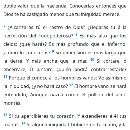
doble valor que la hacienda! Conocerías entonces que
Dios te ha castigado menos que tu iniquidad merece.
7
¿Alcanzarás tú el rastro de Dios? ¿Llegarás tú á la
8
perfección del Todopoderoso?
Es más alto que los
cielos: ¿qué harás? Es más profundo que el infierno:
9
¿cómo lo conocerás?
Su dimensión es más larga que
10
la tierra, Y más ancha que la mar.
Si cortare, ó
encerrare, Ó juntare, ¿quién podrá contrarrestarle?
11
Porque él conoce á los hombres vanos: Ve asimismo
12
la iniquidad, ¿y no hará caso?
El hombre vano se hará
entendido, Aunque nazca como el pollino del asno
montés.
13
Si tú apercibieres tu corazón, Y extendieres á él tus
14
manos;
Si alguna iniquidad hubiere en tu mano, y la