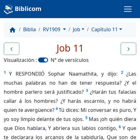
Biblicom
Biblia
RV1909
Job
Capítulo 11
home
Job 11
navigate_before
navigate_next
Visualización :
N° de versículos
1
2
Y RESPONDIÓ Sophar Naamathita, y dijo:
¿Las
muchas palabras no han de tener respuesta? ¿Y el
3
hombre parlero será justificado?
¿Harán tus falacias
callar á los hombres? ¿Y harás escarnio, y no habrá
4
quien te avergüence?
Tú dices: Mi conversar es puro, Y
5
yo soy limpio delante de tus ojos.
Mas ¡oh quién diera
6
que Dios hablara, Y abriera sus labios contigo,
Y que
te declarara los arcanos de la sabiduría, Que son de