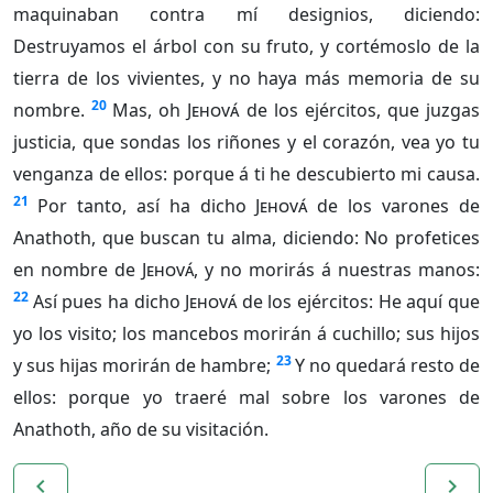
maquinaban contra mí designios, diciendo:
Destruyamos el árbol con su fruto, y cortémoslo de la
tierra de los vivientes, y no haya más memoria de su
20
nombre.
Mas, oh
Jehová
de los ejércitos, que juzgas
justicia, que sondas los riñones y el corazón, vea yo tu
venganza de ellos: porque á ti he descubierto mi causa.
21
Por tanto, así ha dicho
Jehová
de los varones de
Anathoth, que buscan tu alma, diciendo: No profetices
en nombre de
Jehová
, y no morirás á nuestras manos:
22
Así pues ha dicho
Jehová
de los ejércitos: He aquí que
yo los visito; los mancebos morirán á cuchillo; sus hijos
23
y sus hijas morirán de hambre;
Y no quedará resto de
ellos: porque yo traeré mal sobre los varones de
Anathoth, año de su visitación.
navigate_before
navigate_next