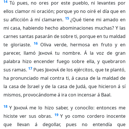
14
Tú pues, no ores por este pueblo, ni levantes por
ellos clamor ni oración; porque yo no oiré el día que en
15
su aflicción á mí clamaren.
¿Qué tiene mi amado en
mi casa, habiendo hecho abominaciones muchas? Y las
carnes santas pasarán de sobre ti, porque en tu maldad
16
te gloriaste.
Oliva verde, hermosa en fruto y en
parecer, llamó
Jehová
tu nombre. Á la voz de gran
palabra hizo encender fuego sobre ella, y quebraron
17
sus ramas.
Pues
Jehová
de los ejércitos, que te plantó,
ha pronunciado mal contra ti, á causa de la maldad de
la casa de Israel y de la casa de Judá, que hicieron á sí
mismos, provocándome á ira con incensar á Baal.
18
Y
Jehová
me lo hizo saber, y conocílo: entonces me
19
hiciste ver sus obras.
Y yo como cordero inocente
que llevan á degollar, pues no entendía que