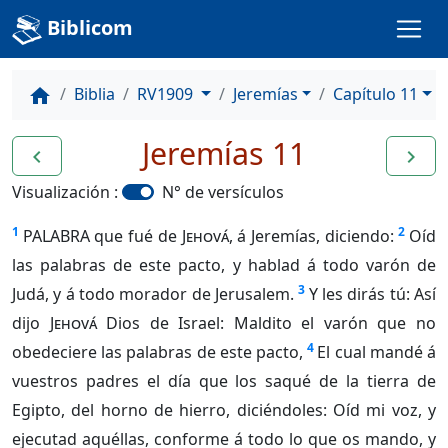
Biblicom
Biblia
RV1909
Jeremías
Capítulo 11
home
Jeremías 11
navigate_before
navigate_next
Visualización :
N° de versículos
1
2
PALABRA que fué de
Jehová
, á Jeremías, diciendo:
Oíd
las palabras de este pacto, y hablad á todo varón de
3
Judá, y á todo morador de Jerusalem.
Y les dirás tú: Así
dijo
Jehová
Dios de Israel: Maldito el varón que no
4
obedeciere las palabras de este pacto,
El cual mandé á
vuestros padres el día que los saqué de la tierra de
Egipto, del horno de hierro, diciéndoles: Oíd mi voz, y
ejecutad aquéllas, conforme á todo lo que os mando, y