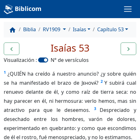
Biblicom
Biblia
RV1909
Isaías
Capítulo 53
home
Isaías 53
navigate_before
navigate_next
Visualización :
N° de versículos
1
¿QUIÉN ha creído á nuestro anuncio? ¿y sobre quién
2
se ha manifestado el brazo de
Jehová
?
Y subirá cual
renuevo delante de él, y como raíz de tierra seca: no
hay parecer en él, ni hermosura: verlo hemos, mas sin
3
atractivo para que le deseemos.
Despreciado y
desechado entre los hombres, varón de dolores,
experimentado en quebranto: y como que escondimos
de él el rostro, fué menospreciado, y no lo estimamos.