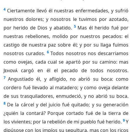
4
Ciertamente llevó él nuestras enfermedades, y sufrió
nuestros dolores; y nosotros le tuvimos por azotado,
5
por herido de Dios y abatido.
Mas él herido fué por
nuestras rebeliones, molido por nuestros pecados: el
castigo de nuestra paz sobre él; y por su llaga fuimos
6
nosotros curados.
Todos nosotros nos descarriamos
como ovejas, cada cual se apartó por su camino: mas
Jehová
cargó en él el pecado de todos nosotros.
7
Angustiado él, y afligido, no abrió su boca: como
cordero fué llevado al matadero; y como oveja delante
de sus trasquiladores, enmudeció, y no abrió su boca.
8
De la cárcel y del juicio fué quitado; y su generación
¿quién la contará? Porque cortado fué de la tierra de
9
los vivientes; por la rebelión de mi pueblo fué herido.
Y
dipúsose con los impíos su sepultura, mas con los ricos