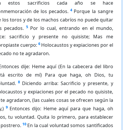
n estos sacrificios cada año se hace
4
onmemoración de los pecados.
Porque la sangre
 los toros y de los machos cabríos no puede quitar
5
os pecados.
Por lo cual, entrando en el mundo,
ice: sacrificio y presente no quisiste; Mas me
6
ropiaste cuerpo:
Holocaustos y expiaciones por el
ecado no te agradaron.
Entonces dije: Heme aquí (En la cabecera del libro
stá escrito de mí) Para que haga, oh Dios, tu
8
luntad.
Diciendo arriba: Sacrificio y presente, y
locaustos y expiaciones por el pecado no quisiste,
 te agradaron, (las cuales cosas se ofrecen según la
9
y,)
Entonces dijo: Heme aquí para que haga, oh
os, tu voluntad. Quita lo primero, para establecer
10
 postrero.
En la cual voluntad somos santificados