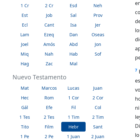
e
1 Cr
2 Cr
Esd
Neh
c
Est
Job
Sal
Prov
de
Ecl
Cant
Isa
Jer
l
Lam
Ezeq
Dan
Oseas
d
Joel
Amós
Abd
Jon
ap
Miq
Nah
Hab
Sof
p
Hag
Zac
Mal
7
Nuevo Testamento
e
Mat
Marcos
Lucas
Juan
vo
Hec
Rom
1 Cor
2 Cor
ho
Gál
Efe
Fil
Col
ni
le
1 Tes
2 Tes
1 Tim
2 Tim
Di
Tito
Film
Hebr
Sant
lo
1 Pe
2 Pe
1 Juan
2 Juan