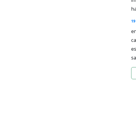
h
19
en
ca
e
sa
n