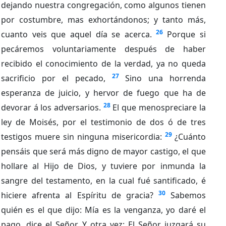
dejando nuestra congregación, como algunos tienen
por costumbre, mas exhortándonos; y tanto más,
26
cuanto veis que aquel día se acerca.
Porque si
pecáremos voluntariamente después de haber
recibido el conocimiento de la verdad, ya no queda
27
sacrificio por el pecado,
Sino una horrenda
esperanza de juicio, y hervor de fuego que ha de
28
devorar á los adversarios.
El que menospreciare la
ley de Moisés, por el testimonio de dos ó de tres
29
testigos muere sin ninguna misericordia:
¿Cuánto
pensáis que será más digno de mayor castigo, el que
hollare al Hijo de Dios, y tuviere por inmunda la
sangre del testamento, en la cual fué santificado, é
30
hiciere afrenta al Espíritu de gracia?
Sabemos
quién es el que dijo: Mía es la venganza, yo daré el
pago, dice el Señor. Y otra vez: El Señor juzgará su