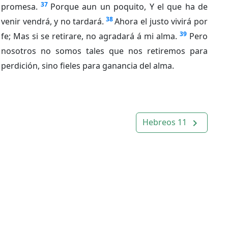
37
promesa.
Porque aun un poquito, Y el que ha de
38
venir vendrá, y no tardará.
Ahora el justo vivirá por
39
fe; Mas si se retirare, no agradará á mi alma.
Pero
nosotros no somos tales que nos retiremos para
perdición, sino fieles para ganancia del alma.
Hebreos 11
navigate_next