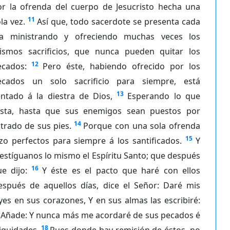
or la ofrenda del cuerpo de Jesucristo hecha una
11
la vez.
Así que, todo sacerdote se presenta cada
ía ministrando y ofreciendo muchas veces los
ismos sacrificios, que nunca pueden quitar los
12
ecados:
Pero éste, habiendo ofrecido por los
ecados un solo sacrificio para siempre, está
13
entado á la diestra de Dios,
Esperando lo que
esta, hasta que sus enemigos sean puestos por
14
trado de sus pies.
Porque con una sola ofrenda
15
zo perfectos para siempre á los santificados.
Y
estíguanos lo mismo el Espíritu Santo; que después
16
e dijo:
Y éste es el pacto que haré con ellos
espués de aquellos días, dice el Señor: Daré mis
yes en sus corazones, Y en sus almas las escribiré:
Añade: Y nunca más me acordaré de sus pecados é
18
iquidades.
Pues donde hay remisión de éstos, no