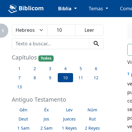
Biblicom
Biblia
Temas
Come
avigate_next
search
n
Capítulos
Todos
Vi
1
2
3
4
5
6
1
7
8
9
10
11
12
v
13
p
Antiguo Testamento
c
se
Gén
Éx
Lev
Núm
p
Deut
Jos
Jueces
Rut
ve
1 Sam
2 Sam
1 Reyes
2 Reyes