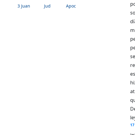
p
3 Juan
Jud
Apoc
so
d
m
p
p
s
r
es
hi
at
qu
D
le
17
in