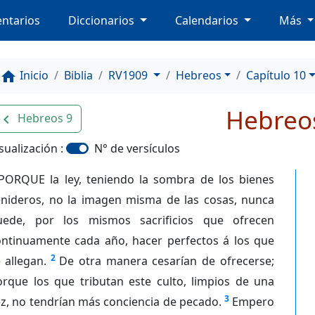
ntarios
Diccionarios
Calendarios
Más
Inicio
Biblia
RV1909
Hebreos
Capítulo 10
home
Hebreo
Hebreos 9
avigate_before
sualización :
N° de versículos
PORQUE la ley, teniendo la sombra de los bienes
enideros, no la imagen misma de las cosas, nunca
uede, por los mismos sacrificios que ofrecen
ontinuamente cada año, hacer perfectos á los que
2
 allegan.
De otra manera cesarían de ofrecerse;
orque los que tributan este culto, limpios de una
3
z, no tendrían más conciencia de pecado.
Empero