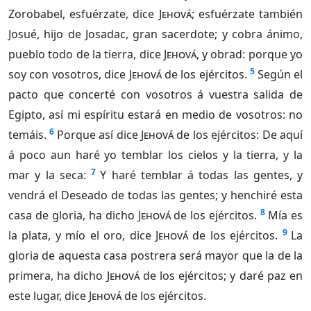
Zorobabel, esfuérzate, dice
Jehová
; esfuérzate también
Josué, hijo de Josadac, gran sacerdote; y cobra ánimo,
pueblo todo de la tierra, dice
Jehová
, y obrad: porque yo
5
soy con vosotros, dice
Jehová
de los ejércitos.
Según el
pacto que concerté con vosotros á vuestra salida de
Egipto, así mi espíritu estará en medio de vosotros: no
6
temáis.
Porque así dice
Jehová
de los ejércitos: De aquí
á poco aun haré yo temblar los cielos y la tierra, y la
7
mar y la seca:
Y haré temblar á todas las gentes, y
vendrá el Deseado de todas las gentes; y henchiré esta
8
casa de gloria, ha dicho
Jehová
de los ejércitos.
Mía es
9
la plata, y mío el oro, dice
Jehová
de los ejércitos.
La
gloria de aquesta casa postrera será mayor que la de la
primera, ha dicho
Jehová
de los ejércitos; y daré paz en
este lugar, dice
Jehová
de los ejércitos.