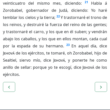
21
veinticuatro del mismo mes, diciendo:
Habla á
Zorobabel, gobernador de Judá, diciendo: Yo haré
22
temblar los cielos y la tierra;
Y trastornaré el trono de
los reinos, y destruiré la fuerza del reino de las gentes;
y trastornaré el carro, y los que en él suben; y vendrán
abajo los caballos, y los que en ellos montan, cada cual
23
por la espada de su hermano.
En aquel día, dice
Jehová
de los ejércitos, te tomaré, oh Zorobabel, hijo de
Sealtiel, siervo mío, dice
Jehová
, y ponerte he como
anillo de sellar: porque yo te escogí, dice
Jehová
de los
ejércitos.
navigate_before
navigate_next