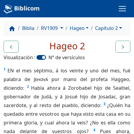
Biblicom
Biblia
RV1909
Hageo
Capítulo 2
home
Hageo 2
navigate_before
navigate_next
Visualización :
N° de versículos
1
EN el mes séptimo, á los veinte y uno del mes, fué
palabra de
Jehová
por mano del profeta Haggeo,
2
diciendo:
Habla ahora á Zorobabel hijo de Sealtiel,
gobernador de Judá, y á Josué hijo de Josadac, gran
3
sacerdote, y al resto del pueblo, diciendo:
¿Quién ha
quedado entre vosotros que haya visto esta casa en su
primera gloria, y cual ahora la veis? ¿No es ella como
4
nada delante de vuestros ojos?
Pues ahora,