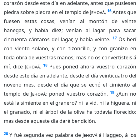
corazón desde este día en adelante, antes que pusiesen
16
piedra sobre piedra en el templo de
Jehová
,
Antes que
fuesen estas cosas, venían al montón de veinte
hanegas, y había diez; venían al lagar para sacar
17
cincuenta cántaros del lagar, y había veinte.
Os herí
con viento solano, y con tizoncillo, y con granizo en
toda obra de vuestras manos; mas no os convertisteis á
18
mí, dice
Jehová
.
Pues poned ahora vuestro corazón
desde este día en adelante, desde el día veinticuatro del
noveno mes, desde el día que se echó el cimiento al
19
templo de
Jehová
; poned vuestro corazón.
¿Aun no
está la simiente en el granero? ni la vid, ni la higuera, ni
el granado, ni el árbol de la oliva ha todavía florecido:
mas desde aqueste día daré bendición.
20
Y fué segunda vez palabra de
Jehová
á Haggeo, á los