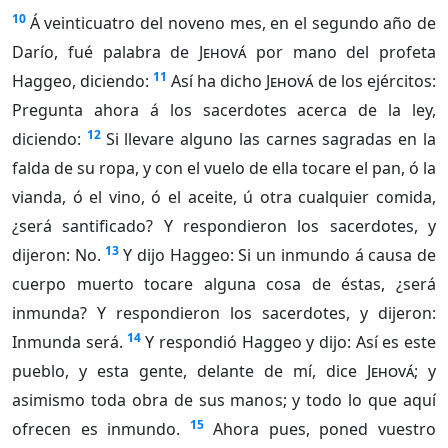
10
Á veinticuatro del noveno mes, en el segundo año de
Darío, fué palabra de
Jehová
por mano del profeta
11
Haggeo, diciendo:
Así ha dicho
Jehová
de los ejércitos:
Pregunta ahora á los sacerdotes acerca de la ley,
12
diciendo:
Si llevare alguno las carnes sagradas en la
falda de su ropa, y con el vuelo de ella tocare el pan, ó la
vianda, ó el vino, ó el aceite, ú otra cualquier comida,
¿será santificado? Y respondieron los sacerdotes, y
13
dijeron: No.
Y dijo Haggeo: Si un inmundo á causa de
cuerpo muerto tocare alguna cosa de éstas, ¿será
inmunda? Y respondieron los sacerdotes, y dijeron:
14
Inmunda será.
Y respondió Haggeo y dijo: Así es este
pueblo, y esta gente, delante de mí, dice
Jehová
; y
asimismo toda obra de sus manos; y todo lo que aquí
15
ofrecen es inmundo.
Ahora pues, poned vuestro