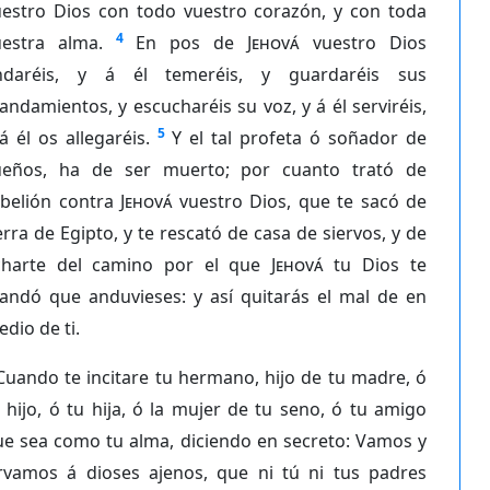
uestro Dios con todo vuestro corazón, y con toda
4
uestra alma.
En pos de
Jehová
vuestro Dios
ndaréis, y á él temeréis, y guardaréis sus
ndamientos, y escucharéis su voz, y á él serviréis,
5
á él os allegaréis.
Y el tal profeta ó soñador de
ueños, ha de ser muerto; por cuanto trató de
ebelión contra
Jehová
vuestro Dios, que te sacó de
erra de Egipto, y te rescató de casa de siervos, y de
charte del camino por el que
Jehová
tu Dios te
andó que anduvieses: y así quitarás el mal de en
dio de ti.
Cuando te incitare tu hermano, hijo de tu madre, ó
 hijo, ó tu hija, ó la mujer de tu seno, ó tu amigo
ue sea como tu alma, diciendo en secreto: Vamos y
irvamos á dioses ajenos, que ni tú ni tus padres