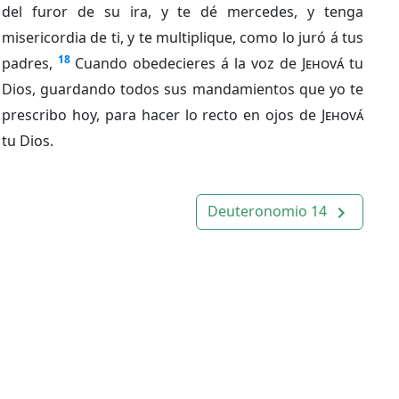
del furor de su ira, y te dé mercedes, y tenga
misericordia de ti, y te multiplique, como lo juró á tus
18
padres,
Cuando obedecieres á la voz de
Jehová
tu
Dios, guardando todos sus mandamientos que yo te
prescribo hoy, para hacer lo recto en ojos de
Jehová
tu Dios.
Deuteronomio 14
navigate_next