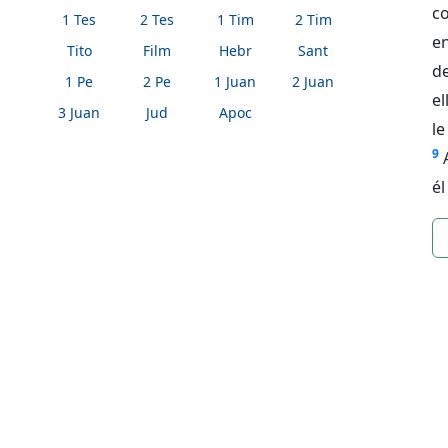
co
1 Tes
2 Tes
1 Tim
2 Tim
en
Tito
Film
Hebr
Sant
de
1 Pe
2 Pe
1 Juan
2 Juan
el
3 Juan
Jud
Apoc
le
9
él
n