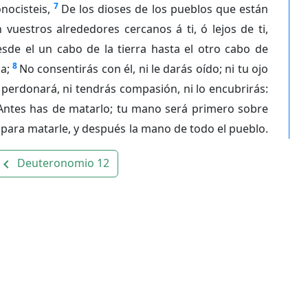
7
nocisteis,
De los dioses de los pueblos que están
 vuestros alrededores cercanos á ti, ó lejos de ti,
sde el un cabo de la tierra hasta el otro cabo de
8
la;
No consentirás con él, ni le darás oído; ni tu ojo
 perdonará, ni tendrás compasión, ni lo encubrirás:
Antes has de matarlo; tu mano será primero sobre
 para matarle, y después la mano de todo el pueblo.
Deuteronomio 12
avigate_before