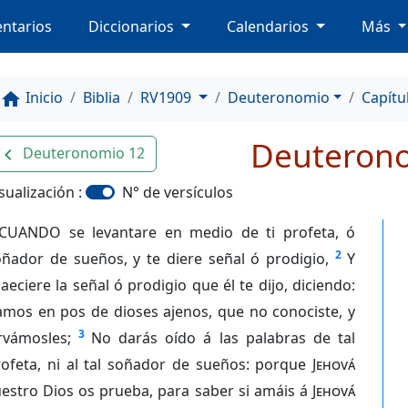
ntarios
Diccionarios
Calendarios
Más
Inicio
Biblia
RV1909
Deuteronomio
Capítu
home
Deuteron
Deuteronomio 12
avigate_before
sualización :
N° de versículos
CUANDO se levantare en medio de ti profeta, ó
2
oñador de sueños, y te diere señal ó prodigio,
Y
aeciere la señal ó prodigio que él te dijo, diciendo:
amos en pos de dioses ajenos, que no conociste, y
3
rvámosles;
No darás oído á las palabras de tal
rofeta, ni al tal soñador de sueños: porque
Jehová
estro Dios os prueba, para saber si amáis á
Jehová