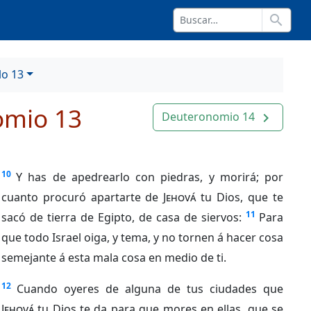
search
lo 13
omio 13
Deuteronomio 14
navigate_next
10
Y has de apedrearlo con piedras, y morirá; por
cuanto procuró apartarte de
Jehová
tu Dios, que te
11
sacó de tierra de Egipto, de casa de siervos:
Para
que todo Israel oiga, y tema, y no tornen á hacer cosa
semejante á esta mala cosa en medio de ti.
12
Cuando oyeres de alguna de tus ciudades que
Jehová
tu Dios te da para que mores en ellas, que se