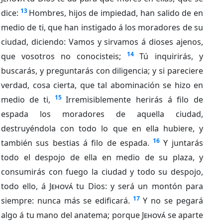
13
dice:
Hombres, hijos de impiedad, han salido de en
medio de ti, que han instigado á los moradores de su
ciudad, diciendo: Vamos y sirvamos á dioses ajenos,
14
que vosotros no conocisteis;
Tú inquirirás, y
buscarás, y preguntarás con diligencia; y si pareciere
verdad, cosa cierta, que tal abominación se hizo en
15
medio de ti,
Irremisiblemente herirás á filo de
espada los moradores de aquella ciudad,
destruyéndola con todo lo que en ella hubiere, y
16
también sus bestias á filo de espada.
Y juntarás
todo el despojo de ella en medio de su plaza, y
consumirás con fuego la ciudad y todo su despojo,
todo ello, á
Jehová
tu Dios: y será un montón para
17
siempre: nunca más se edificará.
Y no se pegará
algo á tu mano del anatema; porque
Jehová
se aparte