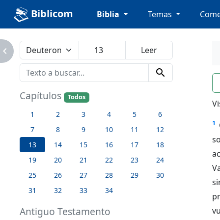
Biblicom
Biblia
Temas
Come
avigate_next
search
n
Capítulos
Todos
Vi
1
2
3
4
5
6
1
7
8
9
10
11
12
s
13
14
15
16
17
18
ac
19
20
21
22
23
24
V
25
26
27
28
29
30
si
31
32
33
34
p
Antiguo Testamento
vu