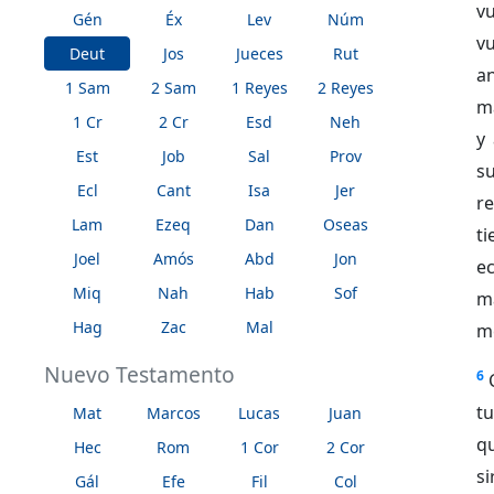
v
Gén
Éx
Lev
Núm
v
Deut
Jos
Jueces
Rut
a
1 Sam
2 Sam
1 Reyes
2 Reyes
ma
1 Cr
2 Cr
Esd
Neh
y 
Est
Job
Sal
Prov
s
Ecl
Cant
Isa
Jer
r
Lam
Ezeq
Dan
Oseas
ti
Joel
Amós
Abd
Jon
e
Miq
Nah
Hab
Sof
m
Hag
Zac
Mal
me
Nuevo Testamento
6
tu
Mat
Marcos
Lucas
Juan
q
Hec
Rom
1 Cor
2 Cor
s
Gál
Efe
Fil
Col