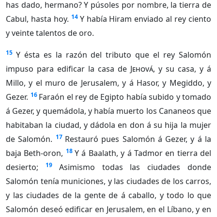
has dado, hermano? Y púsoles por nombre, la tierra de
14
Cabul, hasta hoy.
Y había Hiram enviado al rey ciento
y veinte talentos de oro.
15
Y ésta es la razón del tributo que el rey Salomón
impuso para edificar la casa de
Jehová
, y su casa, y á
Millo, y el muro de Jerusalem, y á Hasor, y Megiddo, y
16
Gezer.
Faraón el rey de Egipto había subido y tomado
á Gezer, y quemádola, y había muerto los Cananeos que
habitaban la ciudad, y dádola en don á su hija la mujer
17
de Salomón.
Restauró pues Salomón á Gezer, y á la
18
baja Beth-oron,
Y á Baalath, y á Tadmor en tierra del
19
desierto;
Asimismo todas las ciudades donde
Salomón tenía municiones, y las ciudades de los carros,
y las ciudades de la gente de á caballo, y todo lo que
Salomón deseó edificar en Jerusalem, en el Líbano, y en