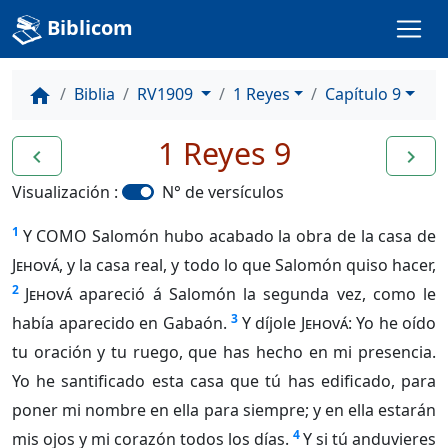
Biblicom
Biblia
RV1909
1 Reyes
Capítulo 9
home
1 Reyes 9
navigate_before
navigate_next
Visualización :
N° de versículos
1
Y COMO Salomón hubo acabado la obra de la casa de
Jehová
, y la casa real, y todo lo que Salomón quiso hacer,
2
Jehová
apareció á Salomón la segunda vez, como le
3
había aparecido en Gabaón.
Y díjole
Jehová
: Yo he oído
tu oración y tu ruego, que has hecho en mi presencia.
Yo he santificado esta casa que tú has edificado, para
poner mi nombre en ella para siempre; y en ella estarán
4
mis ojos y mi corazón todos los días.
Y si tú anduvieres