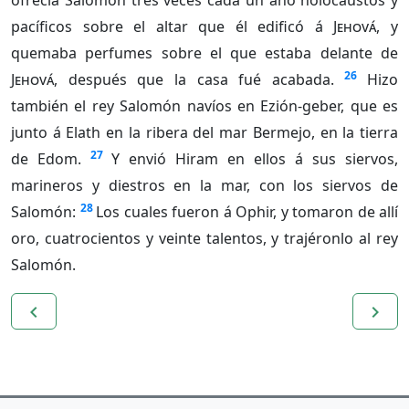
ofrecía Salomón tres veces cada un año holocaustos y
pacíficos sobre el altar que él edificó á
Jehová
, y
quemaba perfumes sobre el que estaba delante de
26
Jehová
, después que la casa fué acabada.
Hizo
también el rey Salomón navíos en Ezión-geber, que es
junto á Elath en la ribera del mar Bermejo, en la tierra
27
de Edom.
Y envió Hiram en ellos á sus siervos,
marineros y diestros en la mar, con los siervos de
28
Salomón:
Los cuales fueron á Ophir, y tomaron de allí
oro, cuatrocientos y veinte talentos, y trajéronlo al rey
Salomón.
navigate_before
navigate_next