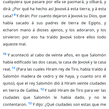
cualquiera que pasare por ella se pasmará, y silbará, y
dirá: ¿Por qué ha hecho así
Jehová
á esta tierra, y á esta
9
casa?
Y dirán: Por cuanto dejaron á
Jehová
su Dios, que
había sacado á sus padres de tierra de Egipto, y
echaron mano á dioses ajenos, y los adoraron, y los
sirvieron: por eso ha traído
Jehová
sobre ellos todo
aqueste mal.
10
Y aconteció al cabo de veinte años, en que Salomón
había edificado las dos casas, la casa de
Jehová
y la casa
11
real,
(Para las cuales Hiram rey de Tiro, había traído á
Salomón madera de cedro y de haya, y cuanto oro él
quiso), que el rey Salomón dió á Hiram veinte ciudades
12
en tierra de Galilea.
Y salió Hiram de Tiro para ver las
ciudades que Salomón le había dado, y no le
13
contentaron.
Y dijo: ¿Qué ciudades son estas que me