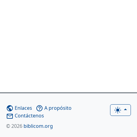
Enlaces
A propósito
public
help_outline
light_mode
Contáctenos
mail_outline
© 2026
biblicom.org