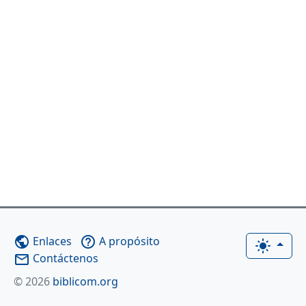
Enlaces
A propósito
public
help_outline
light_mode
Contáctenos
mail_outline
© 2026
biblicom.org