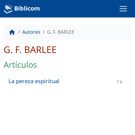
Biblicom
Autores
G. F. BARLEE
home
G. F. BARLEE
Artículos
La pereza espiritual
5 p.