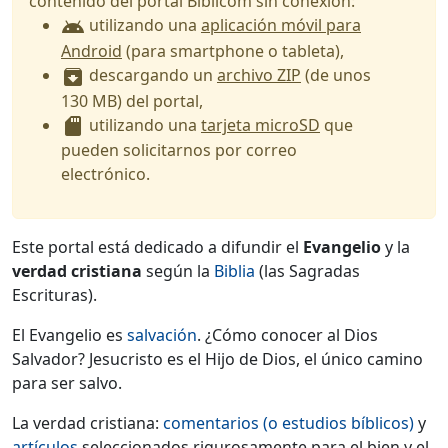
contenido del portal Biblicom sin conexión:
utilizando una
aplicación móvil para
android
Android
(para smartphone o tableta),
descargando un
archivo ZIP
(de unos
archive
130 MB) del portal,
utilizando una
tarjeta microSD
que
sd_card
pueden solicitarnos por correo
electrónico.
Este portal está dedicado a difundir el
Evangelio
y la
verdad cristiana
según la
Biblia
(las Sagradas
Escrituras).
El Evangelio es
salvación
. ¿Cómo conocer al Dios
Salvador? Jesucristo es el Hijo de Dios, el único camino
para ser salvo.
La verdad cristiana:
comentarios (o estudios bíblicos)
y
artículos
seleccionados rigurosamente para el bien y el