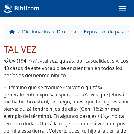
Biblicom
Diccionarios
Diccionario Expositivo de palabra
home
TAL VEZ
(194,
), «tal vez; quizás; por casualidad; si». Los
˒Ûlay
אולַַי
43 casos de este vocablo se encuentran en todos los
períodos del hebreo bíblico.
El término que se traduce «tal vez o quizás»
generalmente expresa esperanza: «Ya ves que Jehová
me ha hecho estéril; te ruego, pues, que te llegues a mi
sierva; quizá tendré hijos de ella» (
Gén. 16:2
: primer
ejemplo del término). En algunos pasajes
indica
˒ûlay
temor o duda: «Quizá la mujer no querrá venir en pos
de mí a esta tierra. ¿Volveré, pues, tu hijo a la tierra de