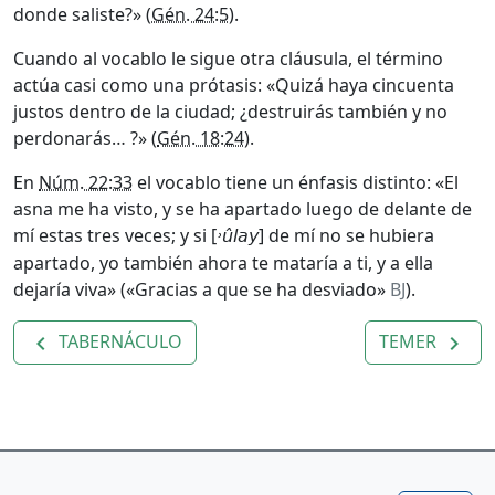
donde saliste?» (
Gén. 24:5
).
Cuando al vocablo le sigue otra cláusula, el término
actúa casi como una prótasis: «Quizá haya cincuenta
justos dentro de la ciudad; ¿destruirás también y no
perdonarás… ?» (
Gén. 18:24
).
En
Núm. 22:33
el vocablo tiene un énfasis distinto: «El
asna me ha visto, y se ha apartado luego de delante de
mí estas tres veces; y si [
] de mí no se hubiera
˒ûlay
apartado, yo también ahora te mataría a ti, y a ella
dejaría viva» («Gracias a que se ha desviado»
BJ
).
TABERNÁCULO
TEMER
navigate_before
navigate_next