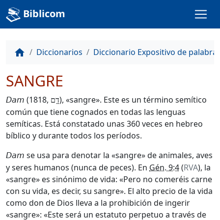
Biblicom
Diccionarios
Diccionario Expositivo de palabra
home
SANGRE
(1818,
), «sangre». Este es un término semítico
Dam
דָָם
común que tiene cognados en todas las lenguas
semíticas. Está constatado unas 360 veces en hebreo
bíblico y durante todos los períodos.
se usa para denotar la «sangre» de animales, aves
Dam
y seres humanos (nunca de peces). En
Gén. 9:4
(
RVA
), la
«sangre» es sinónimo de vida: «Pero no comeréis carne
con su vida, es decir, su sangre». El alto precio de la vida
como don de Dios lleva a la prohibición de ingerir
«sangre»: «Este será un estatuto perpetuo a través de