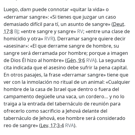
Luego,
puede connotar «quitar la vida» o
dam
«derramar sangre»: «Si tienes que juzgar un caso
demasiado difícil para tí, un asunto de sangre» (
Deut.
17:8
BJ
; «entre sangre y sangre»
RV
; «entre una clase de
homicidio y otra»
RVR
). Derramar sangre quiere decir
«asesinar»: «El que derrame sangre de hombre, su
sangre será derramada por hombre; porque a imagen
de Dios Él hizo al hombre» (
Gén. 9:6
RVA
). La segunda
cita indicada que el asesino debe sufrir la pena capital.
En otros pasajes, la frase «derramar sangre» tiene que
ver con la inmolación no ritual de un animal: «Cualquier
hombre de la casa de Israel que dentro o fuera del
campamento degüelle una vaca, un cordero… y no lo
traiga a la entrada del tabernáculo de reunión para
ofrecerlo como sacrificio a Jehová delante del
tabernáculo de Jehová, ese hombre será considerado
reo de sangre» (
Lev. 17:3-4
RVA
).