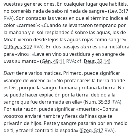
vuestras generaciones. En cualquier lugar que habitéis,
no comeréis nada de sebo ni nada de sangre» (
Lev. 3:17
RVA
). Son contadas las veces en que el término indica el
color «carmesí»: «Cuando se levantaron temprano por
la mañana y el sol resplandeció sobre las aguas, los de
Moab vieron desde lejos las aguas rojas como sangre»
(
2 Reyes 3:22
RVA
). En dos pasajes
es una metáfora
dam
para «vino»: «Lava en vino su vestidura y en sangre de
uvas su manto» (
Gén. 49:11
RVA
; cf.
Deut. 32:14
).
tiene varios matices. Primero, puede significar
Dam
«sangre de violencia»: «No profanaréis la tierra donde
estéis, porque la sangre humana profana la tierra. No
se puede hacer expiación por la tierra, debido a la
sangre que fue derramada en ella» (
Núm. 35:33
RVA
).
Por esta razón, puede significar «muerte»: «Contra
vosotros enviaré hambre y fieras dañinas que te
privarán de hijos. Peste y sangre pasarán por en medio
de ti, y traeré contra ti la espada» (
Ezeq. 5:17
RVA
).