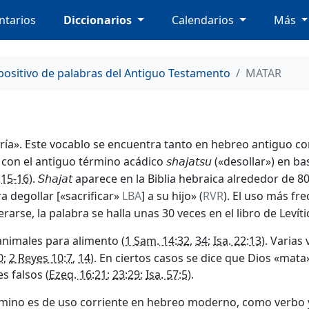
tarios
Diccionarios
Calendarios
Más
positivo de palabras del Antiguo Testamento
MATAR
cería». Este vocablo se encuentra tanto en hebreo antiguo 
n con el antiguo término acádico
(«desollar») en ba
shajatsu
9:15-16
).
aparece en la Biblia hebraica alrededor de 8
Shajat
a degollar [«sacrificar»
LBA
] a su hijo» (
RVR
). El uso más fr
rarse, la palabra se halla unas 30 veces en el libro de Levíti
animales para alimento (
1 Sam. 14:32
,
34
;
Isa. 22:13
). Varias
0
;
2 Reyes 10:7
,
14
). En ciertos casos se dice que Dios «mata
s falsos (
Ezeq. 16:21
;
23:29
;
Isa. 57:5
).
término es de uso corriente en hebreo moderno, como verbo 