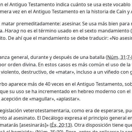
 el Antiguo Testamento indica cuánto se usa este vocablo pa
era vez en el Antiguo Testamento en la historia de Caín y A
a matar premeditadamente: asesinar. Se usa más bien para re
da.
no es el término usado en el sexto mandamiento (
Harag
sito. De ahí que el mandamiento se debe traducir: «No ases
nza general, durante y después de una batalla (
Núm. 31:7-
por orden divina. En estos casos es más común el uso de la 
 violento, destructivo, de «matar», incluso a un viñedo con 
verbo aparece más de 40 veces en el Antiguo Testamento, so
que su uso se ha incrementado en hebreo moderno con el s
 acepción de «magullar», «aplastar».
egislación veterotestamentaria, como era de esperarse, pu
nto al asesinato. El Decálogo expresa el principio general en
matarás [asesinarás]» (
Éx. 20:13
). Otra disposición tiene qu