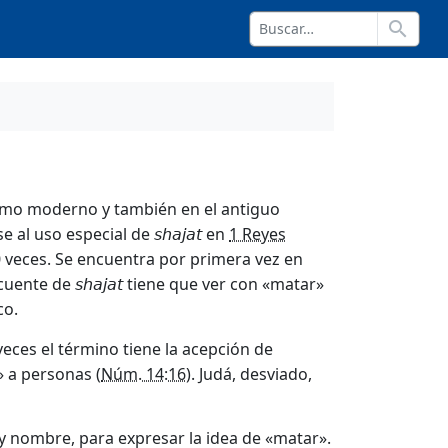
search
como moderno y también en el antiguo
se al uso especial de
en
1 Reyes
shajat
0 veces. Se encuentra por primera vez en
ecuente de
tiene que ver con «matar»
shajat
co.
 veces el término tiene la acepción de
» a personas (
Núm. 14:16
). Judá, desviado,
y nombre, para expresar la idea de «matar».