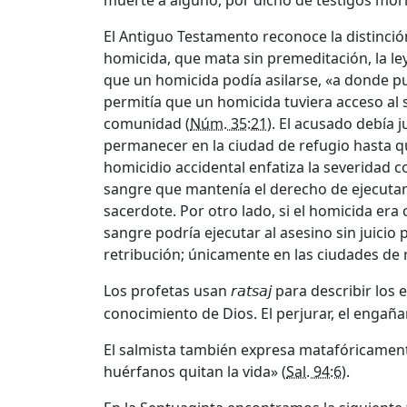
muerte a alguno, por dicho de testigos mori
El Antiguo Testamento reconoce la distinció
homicida, que mata sin premeditación, la ley
que un homicida podía asilarse, «a donde p
permitía que un homicida tuviera acceso al
comunidad (
Núm. 35:21
). El acusado debía j
permanecer en la ciudad de refugio hasta qu
homicidio accidental enfatiza la severidad 
sangre que mantenía el derecho de ejecutar 
sacerdote. Por otro lado, si el homicida e
sangre podría ejecutar al asesino sin juicio 
retribución; únicamente en las ciudades de r
Los profetas usan
para describir los ef
ratsaj
conocimiento de Dios. El perjurar, el engañar,
El salmista también expresa matafóricamente 
huérfanos quitan la vida» (
Sal. 94:6
).