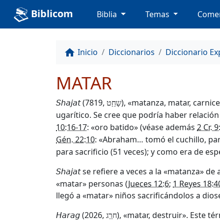
Biblicom
Biblia
Temas
Comen
Inicio
Diccionarios
Diccionario Ex
home
MATAR
(7819,
), «matanza, matar, carni
Shajat
שָחַַט
ugarítico. Se cree que podría haber relació
10:16-17
: «oro batido» (véase además
2 Cr. 
Gén. 22:10
: «Abraham… tomó el cuchillo, par
para sacrificio (51 veces); y como era de espe
se refiere a veces a la «matanza» de 
Shajat
«matar» personas (
Jueces 12:6
;
1 Reyes 18:4
llegó a «matar» niños sacrificándolos a diose
(2026,
), «matar, destruir». Este 
Harag
חרַַג