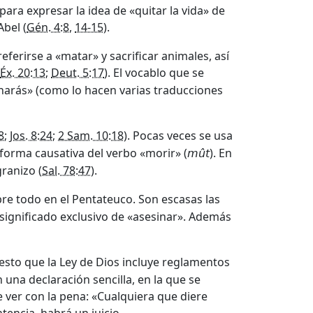
ra expresar la idea de «quitar la vida» de
bel (
Gén. 4:8
,
14-15
).
ferirse a «matar» y sacrificar animales, así
Éx. 20:13
;
Deut. 5:17
). El vocablo que se
inarás» (como lo hacen varias traducciones
8
;
Jos. 8:24
;
2 Sam. 10:18
). Pocas veces se usa
forma causativa del verbo «morir» (
). En
mût
granizo (
Sal. 78:47
).
bre todo en el Pentateuco. Son escasas las
ignificado exclusivo de «asesinar». Además
esto que la Ley de Dios incluye reglamentos
 una declaración sencilla, en la que se
e ver con la pena: «Cualquiera que diere