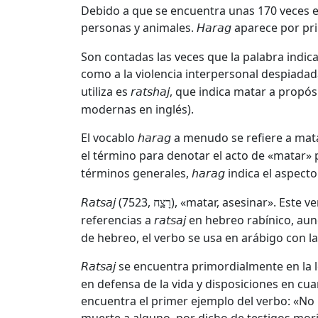
Debido a que se encuentra unas 170 veces en
personas y animales.
aparece por prim
Harag
Son contadas las veces que la palabra indic
como a la violencia interpersonal despiada
utiliza es
, que indica matar a propó
ratshaj
modernas en inglés).
El vocablo
a menudo se refiere a mata
harag
el término para denotar el acto de «matar» 
términos generales,
indica el aspecto
harag
(7523,
), «matar, asesinar». Este 
Ratsaj
רָצַַח
referencias a
en hebreo rabínico, aun
ratsaj
de hebreo, el verbo se usa en arábigo con la
se encuentra primordialmente en la l
Ratsaj
en defensa de la vida y disposiciones en cua
encuentra el primer ejemplo del verbo: «No 