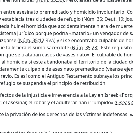
rá el homicida» (
Núm. 35:30
). Pero, antes de aplicarse la se
n entre asesinato premeditado y homicidio involuntario. Con
 establecía tres ciudades de refugio (
Núm. 35
;
Deut. 19
;
Jos
ueda huir el homicida que accidentalmente hiera de muerte 
 sistema jurídico porque podría «matarlo» un vengador de 
uzgarse (
Núm. 35:12
RVA
) y si se encontraba culpable de h
e falleciera el sumo sacerdote (
Núm. 35:28
). Este requisit
con que se trataban casos de «asesinato». El culpable de ho
al homicida si este abandonaba el territorio de la ciudad 
ra claramente culpable de asesinato premeditado (véanse ej
previo. Es así como el Antiguo Testamento subraya los principi
efugio se suspendía el principio de retribución.
ectos de la injusticia e irreverencia a la Ley en Israel: «Porq
 el asesinar, el robar y el adulterar han irrumpido» (
Oseas 4
la privación de los derechos de las víctimas indefensas: «A 