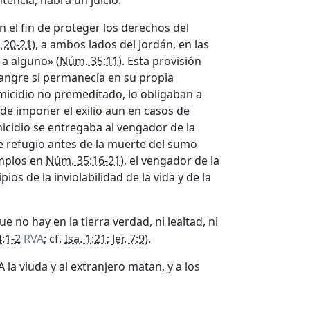
ntencia, habrá un juicio.
 el fin de proteger los derechos del
. 20-21
), a ambos lados del Jordán, en las
a alguno» (
Núm. 35:11
). Esta provisión
sangre si permanecía en su propia
omicidio no premeditado, lo obligaban a
o de imponer el exilio aun en casos de
micidio se entregaba al vengador de la
de refugio antes de la muerte del sumo
emplos en
Núm. 35:16-21
), el vengador de la
os de la inviolabilidad de la vida y de la
ue no hay en la tierra verdad, ni lealtad, ni
:1-2
RVA
; cf.
Isa. 1:21
;
Jer. 7:9
).
la viuda y al extranjero matan, y a los