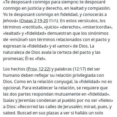
«Te desposaré conmigo para siempre; te desposaré
conmigo en justicia y derecho, en lealtad y compasión.
Yo te desposaré conmigo en fidelidad, y conocerás a
Jehová» (
Oseas 2:19-20
RVA
). En estos versículos, los
términos «rectitud», «juicio» «derecho», «misericordia»,
«lealtad» y «fidelidad» demuestran que los sinónimos
de
son términos relacionados con el pacto y
˒e
mûnah
expresan la «fidelidad» y el «amor» de Dios. La
naturaleza de Dios avala la certeza del pacto y las
promesas; Él es «fiel».
Los hechos (
Prov. 12:22
) y palabras (12:17) del ser
humano deben reflejar su relación privilegiada con
Dios. Como en la relación conyugal, la «fidelidad» no es
opcional. Para establecer la relación, se requiere que
las dos partes respondan mutuamente en «fidelidad».
Isaías y Jeremías condenan al pueblo por no ser «fieles»
a Dios: «Recorred las calles de Jerusalén; mirad, pues, y
sabed. Buscad en sus plazas a ver si halláis un solo