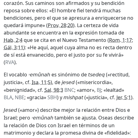
corazón. Sus caminos son afirmados y su bendición
reposa sobre ellos: «El hombre fiel tendrá muchas
bendiciones, pero el que se apresura a enriquecerse no
quedará impune» (
Prov. 28:20
). La certeza de vida
abundante se encuentra en la expresión tomada de
Hab. 2:4
que se cita en el Nuevo Testamento (
Rom. 1:17
;
Gál. 3:11
): «He aquí, aquel cuya alma no es recta dentro
de sí está envanecido, pero el justo por su fe vivirá»
(
RVA
).
El vocablo
es sinónimo de
(«rectitud,
˒e
mûnah
tsedeq
justicia», cf.
Isa. 11:5
), de
(«misericordia»,
jesed
«benignidad», cf.
Sal. 98:3
BNC
; «amor»,
BJ
; «lealtad»
BLA
,
NBE
; «gracia»
SBH
) y
(«justicia», cf.
Jer. 5:1
).
mishpat
(«amor») describe mejor la relación entre Dios e
Jesed
Israel; pero
también se ajusta. Oseas describe
˒e
mûnah
la relación de Dios con Israel en términos de un
matrimonio y declara la promesa divina de «fidelidad»: