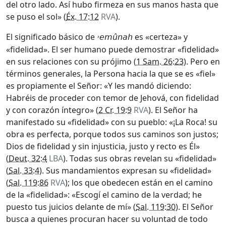
del otro lado. Así hubo firmeza en sus manos hasta que
se puso el sol» (
Éx. 17:12
RVA
).
El significado básico de
es «certeza» y
˒e
mûnah
«fidelidad». El ser humano puede demostrar «fidelidad»
en sus relaciones con su prójimo (
1 Sam. 26:23
). Pero en
términos generales, la Persona hacia la que se es «fiel»
es propiamente el Señor: «Y les mandó diciendo:
Habréis de proceder con temor de Jehová, con fidelidad
y con corazón íntegro» (
2 Cr. 19:9
RVA
). El Señor ha
manifestado su «fidelidad» con su pueblo: «¡La Roca! su
obra es perfecta, porque todos sus caminos son justos;
Dios de fidelidad y sin injusticia, justo y recto es Él»
(
Deut. 32:4
LBA
). Todas sus obras revelan su «fidelidad»
(
Sal. 33:4
). Sus mandamientos expresan su «fidelidad»
(
Sal. 119:86
RVA
); los que obedecen están en el camino
de la «fidelidad»: «Escogí el camino de la verdad; he
puesto tus juicios delante de mí» (
Sal. 119:30
). El Señor
busca a quienes procuran hacer su voluntad de todo