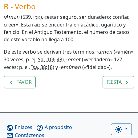
B - Verbo
(539,
), «estar seguro, ser duradero; confiar,
˒Aman
אמַַן
creer». Esta raíz se encuentra en acádico, ugarítico y
fenicio. En el Antiguo Testamento, el número de casos
de este vocablo no llega a 100.
De este verbo se derivan tres términos:
(«amén»
˒amen
30 veces; p. ej.
Sal. 106:48
),
(«verdadero» 127
˓e
met
veces; p. ej.
Isa. 38:18
) y
(«fidelidad»).
˒e
mûnah
FAVOR
FIESTA
navigate_before
navigate_next
Enlaces
A propósito
public
help_outline
light_mode
Contáctenos
mail_outline