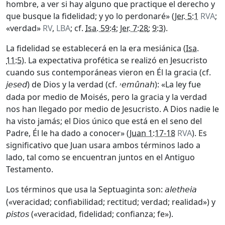
hombre, a ver si hay alguno que practique el derecho y
que busque la fidelidad; y yo lo perdonaré» (
Jer. 5:1
RVA
;
«verdad»
RV
,
LBA
; cf.
Isa. 59:4
;
Jer. 7:28
;
9:3
).
La fidelidad se establecerá en la era mesiánica (
Isa.
11:5
). La expectativa profética se realizó en Jesucristo
cuando sus contemporáneas vieron en Él la gracia (cf.
) de Dios y la verdad (cf.
): «La ley fue
jesed
˒e
mûnah
dada por medio de Moisés, pero la gracia y la verdad
nos han llegado por medio de Jesucristo. A Dios nadie le
ha visto jamás; el Dios único que está en el seno del
Padre, Él le ha dado a conocer» (
Juan 1:17-18
RVA
). Es
significativo que Juan usara ambos términos lado a
lado, tal como se encuentran juntos en el Antiguo
Testamento.
Los términos que usa la Septuaginta son:
aletheia
(«veracidad; confiabilidad; rectitud; verdad; realidad») y
(«veracidad, fidelidad; confianza; fe»).
pistos