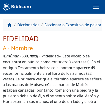
Biblicom
Diccionarios
Diccionario Expositivo de palabra
home
FIDELIDAD
A - Nombre
(530,
), «fidelidad». Este vocablo se
˒E
mûnah
אֱמונָָה
encuentra en púnico como
(«certeza»). En el
emanethi
Antiguo Testamento hebraico el nombre aparece 49
veces, principalmente en el libro de los Salmos (22
veces). La primera vez que el término aparece se refiere
a las manos de Moisés: «Ya las manos de Moisés
estaban cansadas; por tanto, tomaron una piedra y la
pusieron debajo de él, y él se sentó sobre ella. Aarón y
Hur sostenían sus manos, el uno de un lado y el otro